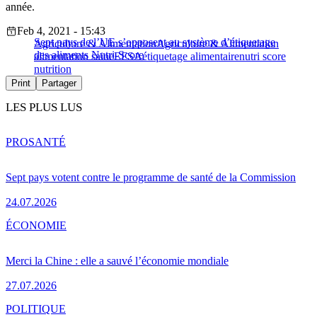
année.
Feb 4, 2021 - 15:43
Sept pays de l’UE s’opposent au système d’étiquetage
Agriculture & Alimentation
Agriculture & Alimentation
des aliments Nutri-Score
alimentation saine
EFSA
étiquetage alimentaire
nutri score
nutrition
Print
Partager
LES PLUS LUS
PRO
SANTÉ
Sept pays votent contre le programme de santé de la Commission
24.07.2026
ÉCONOMIE
Merci la Chine : elle a sauvé l’économie mondiale
27.07.2026
POLITIQUE