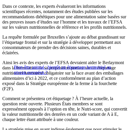
Dans ce contexte, les experts évalueront les informations
scientifiques récentes, notamment des études publiées sur les
recommandations diététiques pour une alimentation saine basées sur
des preuves issues d’études sur l’homme et les travaux de l’EFSA
sur les valeurs nutritionnelles de référence et les profils nutritionnels.
La requête formulée par Bruxelles s’ajoute au débat grandissant sur
l’étiquetage frontal et sur la stratégie à développer permettant aux
consommateurs de prendre des décisions saines, durables et
éclairées.
Ainsi les avis des experts de l’EFSA devraient aider le Berlaymont
Bien-être animal : bientôt un étiquetage harmonisé au
dans la formulation de sa proposition portant sur un étiquetage
niveau européen ?
nutritionnel harmonisé obligatoire sur la face avant des emballages
alimentaires d’ici à 2022, et ce conformément au plan d’action
exposé dans la Stratégie européenne de la ferme à la fourchette
(F2F).
Comment se présentera cet étiquetage ? À l’heure actuelle, la
question reste ouverte. Plusieurs États membres se sont
expressément opposés à l’option en tête, le Nutri-score, qui convertit
la valeur nutritionnelle des denrées en un code variant de A à E,
chaque lettre étant attribuée à une couleur.
La stratégie mise en avant indique également que pour stimuler le