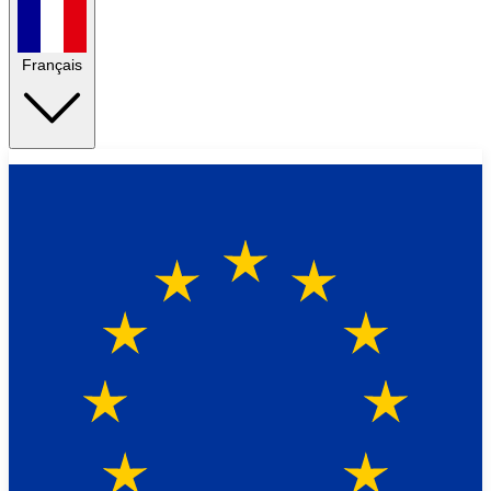
Français