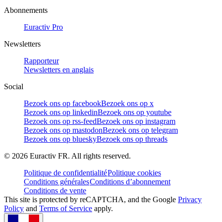
Abonnements
Euractiv Pro
Newsletters
Rapporteur
Newsletters en anglais
Social
Bezoek ons op facebook
Bezoek ons op x
Bezoek ons op linkedin
Bezoek ons op youtube
Bezoek ons op rss-feed
Bezoek ons op instagram
Bezoek ons op mastodon
Bezoek ons op telegram
Bezoek ons op bluesky
Bezoek ons op threads
©
2026
Euractiv FR. All rights reserved.
Politique de confidentialité
Politique cookies
Conditions générales
Conditions d’abonnement
Conditions de vente
This site is protected by reCAPTCHA, and the Google
Privacy
Policy
and
Terms of Service
apply.