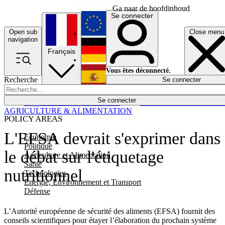
Ga naar de hoofdinhoud
Se connecter
Open sub
Close menu
English
navigation
Français
Deutsch
Vous êtes déconnecté.
Recherche
Se connecter
Español
Lumières éteintes
Se connecter
Rapporteur
Politique
Économie
Newsletters
Evénements
Em
AGRICULTURE & ALIMENTATION
POLICY AREAS
L'EFSA devrait s'exprimer dans
Economie
Politique
le débat sur l'étiquetage
Agriculture et Alimentation
Santé
nutritionnel
Technologies
Energie, Environnement et Transport
Défense
L’Autorité européenne de sécurité des aliments (EFSA) fournit des
conseils scientifiques pour étayer l’élaboration du prochain système