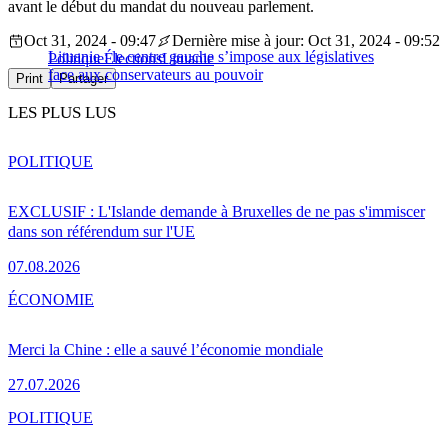
avant le début du mandat du nouveau parlement.
Oct 31, 2024 - 09:47
Dernière mise à jour: Oct 31, 2024 - 09:52
Lituanie : le centre gauche s’impose aux législatives
Politique
Élections
Lituanie
face aux conservateurs au pouvoir
Print
Partager
LES PLUS LUS
POLITIQUE
EXCLUSIF : L'Islande demande à Bruxelles de ne pas s'immiscer
dans son référendum sur l'UE
07.08.2026
ÉCONOMIE
Merci la Chine : elle a sauvé l’économie mondiale
27.07.2026
POLITIQUE