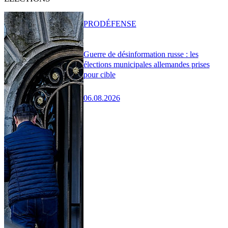
PRO
DÉFENSE
Guerre de désinformation russe : les
élections municipales allemandes prises
pour cible
06.08.2026