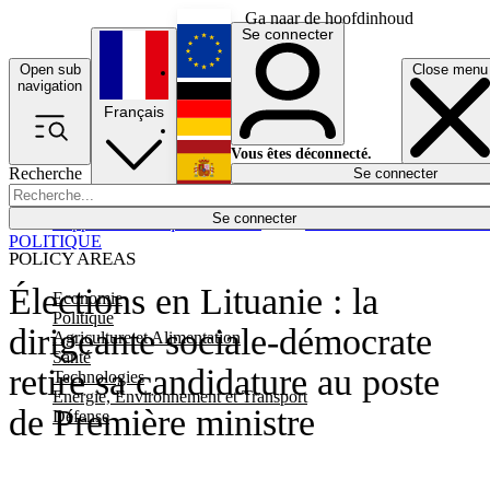
Ga naar de hoofdinhoud
Se connecter
Open sub
Close menu
English
navigation
Français
Deutsch
Vous êtes déconnecté.
Recherche
Se connecter
Español
Lumières éteintes
Se connecter
Rapporteur
Politique
Économie
Newsletters
Evénements
Em
POLITIQUE
POLICY AREAS
Élections en Lituanie : la
Economie
Politique
dirigeante sociale-démocrate
Agriculture et Alimentation
Santé
retire sa candidature au poste
Technologies
Energie, Environnement et Transport
de Première ministre
Défense