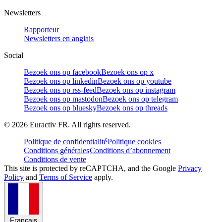
Newsletters
Rapporteur
Newsletters en anglais
Social
Bezoek ons op facebook
Bezoek ons op x
Bezoek ons op linkedin
Bezoek ons op youtube
Bezoek ons op rss-feed
Bezoek ons op instagram
Bezoek ons op mastodon
Bezoek ons op telegram
Bezoek ons op bluesky
Bezoek ons op threads
©
2026
Euractiv FR. All rights reserved.
Politique de confidentialité
Politique cookies
Conditions générales
Conditions d’abonnement
Conditions de vente
This site is protected by reCAPTCHA, and the Google
Privacy
Policy
and
Terms of Service
apply.
Français