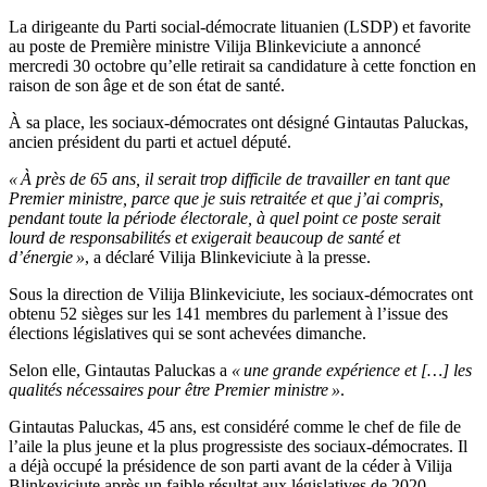
La dirigeante du Parti social-démocrate lituanien (LSDP) et favorite
au poste de Première ministre Vilija Blinkeviciute a annoncé
mercredi 30 octobre qu’elle retirait sa candidature à cette fonction en
raison de son âge et de son état de santé.
À sa place, les sociaux-démocrates ont désigné Gintautas Paluckas,
ancien président du parti et actuel député.
« À près de 65 ans, il serait trop difficile de travailler en tant que
Premier ministre, parce que je suis retraitée et que j’ai compris,
pendant toute la période électorale, à quel point ce poste serait
lourd de responsabilités et exigerait beaucoup de santé et
d’énergie »
, a déclaré Vilija Blinkeviciute à la presse.
Sous la direction de Vilija Blinkeviciute, les sociaux-démocrates ont
obtenu 52 sièges sur les 141 membres du parlement à l’issue des
élections législatives qui se sont achevées dimanche.
Selon elle, Gintautas Paluckas a
« une grande expérience et […] les
qualités nécessaires pour être Premier ministre »
.
Gintautas Paluckas, 45 ans, est considéré comme le chef de file de
l’aile la plus jeune et la plus progressiste des sociaux-démocrates. Il
a déjà occupé la présidence de son parti avant de la céder à Vilija
Blinkeviciute après un faible résultat aux législatives de 2020.