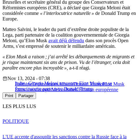
Bruxelles et secrétaire général du groupe des Conservateurs et
Réformistes européens (CRE), a déclaré que Giorgia Meloni était
considérée comme
« l’interlocutrice naturelle »
de Donald Trump en
Europe.
Matteo Salvini, le leader du parti d’extrême droite populiste de la
Lega, parti partenaire de la coalition gouvernementale de Giorgia
Meloni, qu’Elon Musk
avait déjà défendu
dans son procès Open
Arms, s’est empressé de soutenir le milliardaire américain.
« Elon Musk a raison ; j’ai arrêté les débarquements de migrants et
je risque maintenant six ans de prison. Vu de l’étranger, cela doit
paraître encore plus incroyable »,
a-t-il réagi.
Nov 13, 2024 - 07:38
Italie : Giorgia Meloni rencontre Elon Musk ne se
Politique
Technologies
Albanie
Donald Trump
Elon Musk
ferme aucune porte avec Donald Trump
États-Unis
Giorgia Meloni
Italie
UE
Union européenne
Print
Partager
LES PLUS LUS
POLITIQUE
L'UE accepte d'assouplir les sanctions contre la Russie face à la