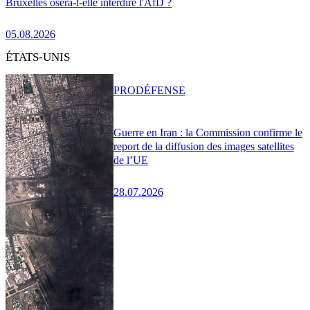
Bruxelles osera-t-elle interdire l'AfD ?
05.08.2026
ÉTATS-UNIS
PRO
DÉFENSE
Guerre en Iran : la Commission confirme le
report de la diffusion des images satellites
de l’UE
28.07.2026