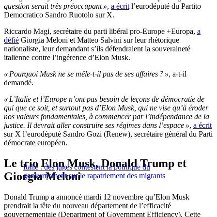
question serait très préoccupant »
,
a écrit
l’eurodéputé du Partito
Democratico Sandro Ruotolo sur X.
Riccardo Magi, secrétaire du parti libéral pro-Europe +Europa,
a
défié
Giorgia Meloni et Matteo Salvini sur leur rhétorique
nationaliste, leur demandant s’ils défendraient la souveraineté
italienne contre l’ingérence d’Elon Musk.
« Pourquoi Musk ne se mêle-t-il pas de ses affaires ? »
, a-t-il
demandé.
« L’Italie et l’Europe n’ont pas besoin de leçons de démocratie de
qui que ce soit, et surtout pas d’Elon Musk, qui ne vise qu’à éroder
nos valeurs fondamentales, à commencer par l’indépendance de la
justice. Il devrait aller construire ses régimes dans l’espace »
,
a écrit
sur X l’eurodéputé Sandro Gozi (Renew), secrétaire général du Parti
démocrate européen.
Le trio Elon Musk, Donald Trump et
Italie : des juges contestent la politique du
Giorgia Meloni
gouvernement sur le rapatriement des migrants
Donald Trump a annoncé mardi 12 novembre qu’Elon Musk
prendrait la tête du nouveau département de l’efficacité
gouvernementale (Department of Government Efficiency). Cette