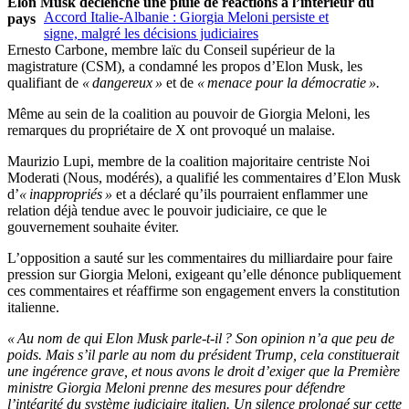
Elon Musk déclenche une pluie de réactions à l’intérieur du
Accord Italie-Albanie : Giorgia Meloni persiste et
pays
signe, malgré les décisions judiciaires
Ernesto Carbone, membre laïc du Conseil supérieur de la
magistrature (CSM), a condamné les propos d’Elon Musk, les
qualifiant de
« dangereux »
et de
« menace pour la démocratie ».
Même au sein de la coalition au pouvoir de Giorgia Meloni, les
remarques du propriétaire de X ont provoqué un malaise.
Maurizio Lupi, membre de la coalition majoritaire centriste Noi
Moderati (Nous, modérés), a qualifié les commentaires d’Elon Musk
d’
« inappropriés »
et a déclaré qu’ils pourraient enflammer une
relation déjà tendue avec le pouvoir judiciaire, ce que le
gouvernement souhaite éviter.
L’opposition a sauté sur les commentaires du milliardaire pour faire
pression sur Giorgia Meloni, exigeant qu’elle dénonce publiquement
ces commentaires et réaffirme son engagement envers la constitution
italienne.
« Au nom de qui Elon Musk parle-t-il ? Son opinion n’a que peu de
poids. Mais s’il parle au nom du président Trump, cela constituerait
une ingérence grave, et nous avons le droit d’exiger que la Première
ministre Giorgia Meloni prenne des mesures pour défendre
l’intégrité du système judiciaire italien. Un silence prolongé sur cette