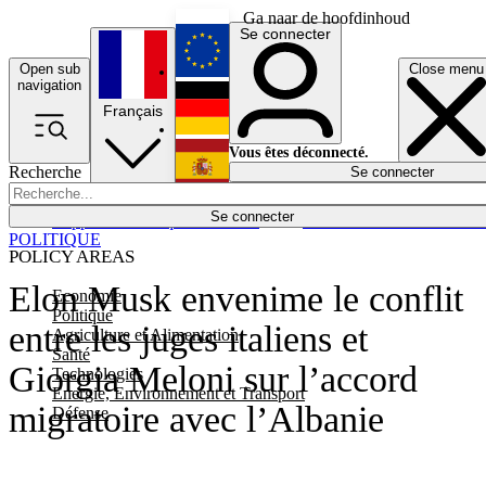
Ga naar de hoofdinhoud
Se connecter
Open sub
Close menu
English
navigation
Français
Deutsch
Vous êtes déconnecté.
Recherche
Se connecter
Español
Lumières éteintes
Se connecter
Rapporteur
Politique
Économie
Newsletters
Evénements
Em
POLITIQUE
POLICY AREAS
Elon Musk envenime le conflit
Economie
Politique
entre les juges italiens et
Agriculture et Alimentation
Santé
Giorgia Meloni sur l’accord
Technologies
Energie, Environnement et Transport
migratoire avec l’Albanie
Défense