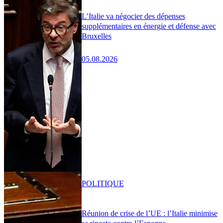
L’Italie va négocier des dépenses
supplémentaires en énergie et défense avec
Bruxelles
05.08.2026
POLITIQUE
Réunion de crise de l’UE : l’Italie minimise