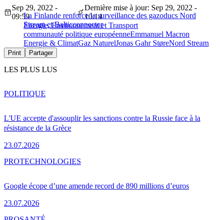
Sep 29, 2022 -
Dernière mise à jour: Sep 29, 2022 -
La Finlande renforce la surveillance des gazoducs Nord
09:59
10:14
Stream et Balticconnector
Energie, Environnement et Transport
communauté politique européenne
Emmanuel Macron
Energie & Climat
Gaz Naturel
Jonas Gahr Støre
Nord Stream
Print
Partager
LES PLUS LUS
POLITIQUE
L'UE accepte d'assouplir les sanctions contre la Russie face à la
résistance de la Grèce
23.07.2026
PRO
TECHNOLOGIES
Google écope d’une amende record de 890 millions d’euros
23.07.2026
PRO
SANTÉ