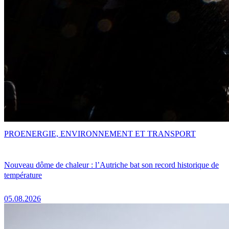
PRO
ENERGIE, ENVIRONNEMENT ET TRANSPORT
Nouveau dôme de chaleur : l’Autriche bat son record historique de
température
05.08.2026