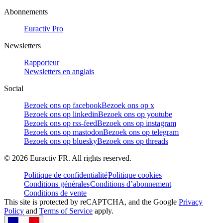
Abonnements
Euractiv Pro
Newsletters
Rapporteur
Newsletters en anglais
Social
Bezoek ons op facebook
Bezoek ons op x
Bezoek ons op linkedin
Bezoek ons op youtube
Bezoek ons op rss-feed
Bezoek ons op instagram
Bezoek ons op mastodon
Bezoek ons op telegram
Bezoek ons op bluesky
Bezoek ons op threads
©
2026
Euractiv FR. All rights reserved.
Politique de confidentialité
Politique cookies
Conditions générales
Conditions d’abonnement
Conditions de vente
This site is protected by reCAPTCHA, and the Google
Privacy
Policy
and
Terms of Service
apply.