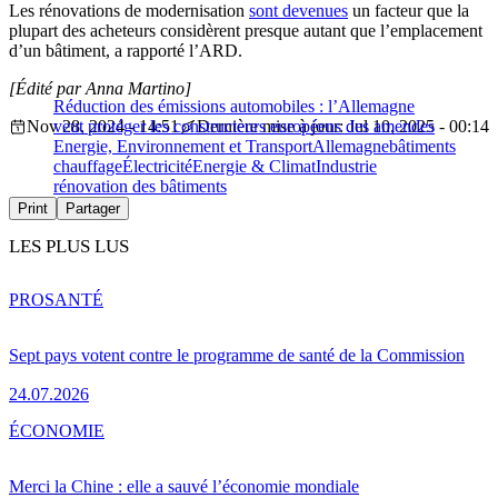
Les rénovations de modernisation
sont devenues
un facteur que la
plupart des acheteurs considèrent presque autant que l’emplacement
d’un bâtiment, a rapporté l’ARD.
[Édité par Anna Martino]
Réduction des émissions automobiles : l’Allemagne
Nov 28, 2024 - 14:51
veut protéger les constructeurs européens des amendes
Dernière mise à jour: Jul 10, 2025 - 00:14
Energie, Environnement et Transport
Allemagne
bâtiments
chauffage
Électricité
Energie & Climat
Industrie
rénovation des bâtiments
Print
Partager
LES PLUS LUS
PRO
SANTÉ
Sept pays votent contre le programme de santé de la Commission
24.07.2026
ÉCONOMIE
Merci la Chine : elle a sauvé l’économie mondiale