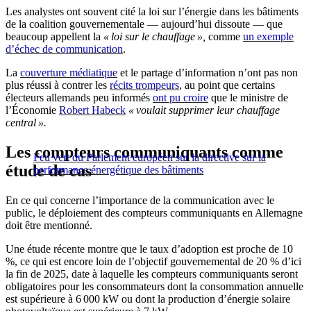
Les analystes ont souvent cité la loi sur l’énergie dans les bâtiments
de la coalition gouvernementale — aujourd’hui dissoute — que
beaucoup appellent la
« loi sur le chauffage »,
comme
un exemple
d’échec de communication
.
La
couverture médiatique
et le partage d’information n’ont pas non
plus réussi à contrer les
récits trompeurs
, au point que certains
électeurs allemands peu informés
ont pu croire
que le ministre de
l’Économie
Robert Habeck
« voulait supprimer leur chauffage
central ».
Les compteurs communiquants comme
Feu vert du Parlement européen sur la directive sur la
étude de cas
performance énergétique des bâtiments
En ce qui concerne l’importance de la communication avec le
public, le déploiement des compteurs communiquants en Allemagne
doit être mentionné.
Une étude récente montre que le taux d’adoption est proche de 10
%, ce qui est encore loin de l’objectif gouvernemental de 20 % d’ici
la fin de 2025, date à laquelle les compteurs communiquants seront
obligatoires pour les consommateurs dont la consommation annuelle
est supérieure à 6 000 kW ou dont la production d’énergie solaire