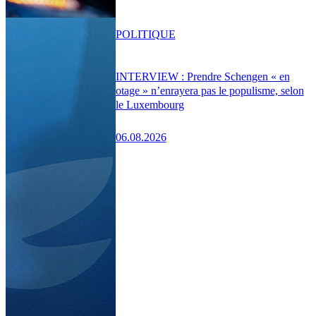
POLITIQUE
INTERVIEW : Prendre Schengen « en
otage » n’enrayera pas le populisme, selon
le Luxembourg
06.08.2026