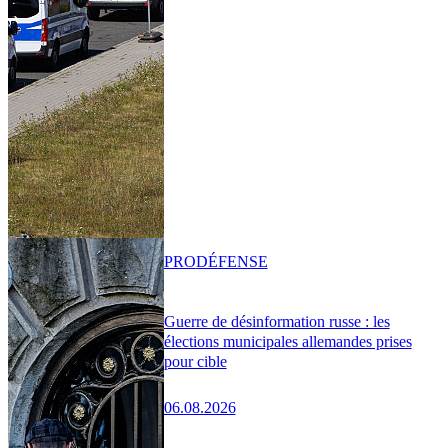
PRO
DÉFENSE
Guerre de désinformation russe : les
élections municipales allemandes prises
pour cible
06.08.2026