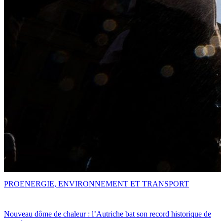
PRO
ENERGIE, ENVIRONNEMENT ET TRANSPORT
Nouveau dôme de chaleur : l’Autriche bat son record historique de