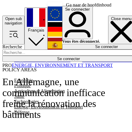
Ga naar de hoofdinhoud
Se connecter
Open sub
Close menu
English
navigation
Français
Deutsch
Vous êtes déconnecté.
Recherche
Se connecter
Español
Lumières éteintes
Se connecter
Rapporteur
Politique
Économie
Newsletters
Evénements
Em
PRO
ENERGIE, ENVIRONNEMENT ET TRANSPORT
POLICY AREAS
En Allemagne, une
Economie
Politique
communication inefficace
Agriculture et Alimentation
Santé
freine la rénovation des
Technologies
Energie, Environnement et Transport
bâtiments
Défense