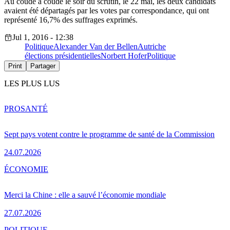
Au coude à coude le soir du scrutin, le 22 mai, les deux candidats
avaient été départagés par les votes par correspondance, qui ont
représenté 16,7% des suffrages exprimés.
Jul 1, 2016 - 12:38
Politique
Alexander Van der Bellen
Autriche
élections présidentielles
Norbert Hofer
Politique
Print
Partager
LES PLUS LUS
PRO
SANTÉ
Sept pays votent contre le programme de santé de la Commission
24.07.2026
ÉCONOMIE
Merci la Chine : elle a sauvé l’économie mondiale
27.07.2026
POLITIQUE