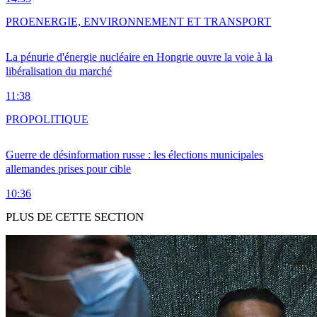
PRO
ENERGIE, ENVIRONNEMENT ET TRANSPORT
La pénurie d'énergie nucléaire en Hongrie ouvre la voie à la
libéralisation du marché
11:38
PRO
POLITIQUE
Guerre de désinformation russe : les élections municipales
allemandes prises pour cible
10:36
PLUS DE CETTE SECTION