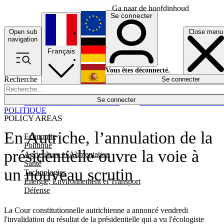
Ga naar de hoofdinhoud
Se connecter
Open sub
Close menu
English
navigation
Français
Deutsch
Vous êtes déconnecté.
Recherche
Se connecter
Español
Lumières éteintes
Se connecter
Rapporteur
Politique
Économie
Newsletters
Evénements
Em
POLITIQUE
POLICY AREAS
En Autriche, l’annulation de la
Economie
Politique
présidentielle ouvre la voie à
Agriculture et Alimentation
Santé
un nouveau scrutin
Technologies
Energie, Environnement et Transport
Défense
La Cour constitutionnelle autrichienne a annoncé vendredi
l'invalidation du résultat de la présidentielle qui a vu l'écologiste