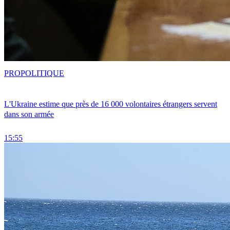
PRO
POLITIQUE
L'Ukraine estime que près de 16 000 volontaires étrangers servent
dans son armée
15:55