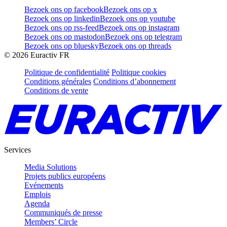
Bezoek ons op facebook
Bezoek ons op x
Bezoek ons op linkedin
Bezoek ons op youtube
Bezoek ons op rss-feed
Bezoek ons op instagram
Bezoek ons op mastodon
Bezoek ons op telegram
Bezoek ons op bluesky
Bezoek ons op threads
©
2026
Euractiv FR
Politique de confidentialité
Politique cookies
Conditions générales
Conditions d’abonnement
Conditions de vente
Services
Media Solutions
Projets publics européens
Evénements
Emplois
Agenda
Communiqués de presse
Members’ Circle