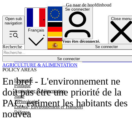
Ga naar de hoofdinhoud
Se connecter
Open sub
Close menu
English
navigation
Français
Deutsch
Vous êtes déconnecté.
Recherche
Se connecter
Español
Lumières éteintes
Se connecter
Rapporteur
Politique
Économie
Newsletters
Evénements
Em
AGRICULTURE & ALIMENTATION
POLICY AREAS
En bref - L'environnement ne
Economie
Politique
doit pas être une priorité de la
Agriculture et Alimentation
Santé
PAC, estiment les habitants des
Technologies
Energie, Environnement et Transport
nouvea
Défense