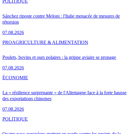
POLITIQUE
Sánchez riposte contre Meloni : l'Italie menacée de mesures de
rétorsion
07.08.2026
PRO
AGRICULTURE & ALIMENTATION
Poulets, bovins et ours polaires : la grippe aviaire se propage
07.08.2026
ÉCONOMIE
La « résilience surprenante » de l'Allemagne face à la forte hausse
des exportations chinoises
07.08.2026
POLITIQUE
Quatre pays européens mettent en garde contre les projets de la