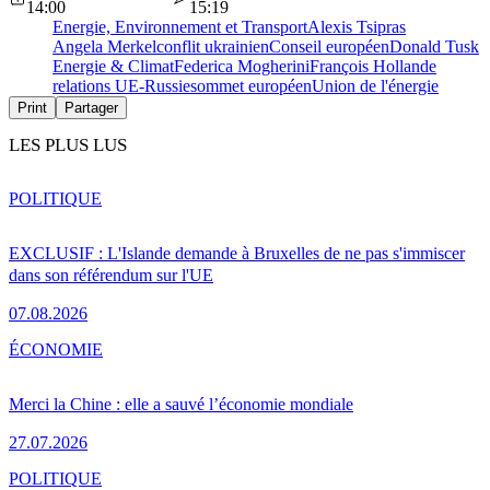
14:00
15:19
Energie, Environnement et Transport
Alexis Tsipras
Angela Merkel
conflit ukrainien
Conseil européen
Donald Tusk
Energie & Climat
Federica Mogherini
François Hollande
relations UE-Russie
sommet européen
Union de l'énergie
Print
Partager
LES PLUS LUS
POLITIQUE
EXCLUSIF : L'Islande demande à Bruxelles de ne pas s'immiscer
dans son référendum sur l'UE
07.08.2026
ÉCONOMIE
Merci la Chine : elle a sauvé l’économie mondiale
27.07.2026
POLITIQUE