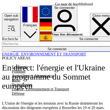
Ga naar de hoofdinhoud
Se connecter
Open sub
Close menu
English
navigation
Français
Deutsch
Vous êtes déconnecté.
Recherche
Se connecter
Español
Lumières éteintes
Se connecter
Rapporteur
Politique
Économie
Newsletters
Evénements
Em
ENERGIE, ENVIRONNEMENT ET TRANSPORT
POLICY AREAS
En direct: l'énergie et l'Ukraine
Economie
Politique
au programme du Sommet
Agriculture et Alimentation
Santé
européen
Technologies
Energie, Environnement et Transport
Défense
L'Union de l'énergie et les tensions avec la Russie domineront les
discussions des dirigeants européens à Bruxelles les 19 et 20 mars.