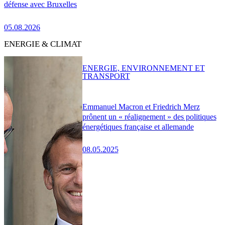
défense avec Bruxelles
05.08.2026
ENERGIE & CLIMAT
ENERGIE, ENVIRONNEMENT ET
TRANSPORT
Emmanuel Macron et Friedrich Merz
prônent un « réalignement » des politiques
énergétiques française et allemande
08.05.2025