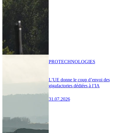
PRO
TECHNOLOGIES
L’UE donne le coup d’envoi des
gigafactories dédiées à l’IA
31.07.2026