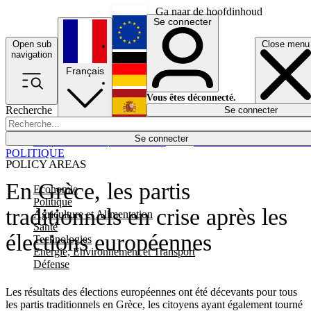
Ga naar de hoofdinhoud
Se connecter
Open sub
Close menu
English
navigation
Français
Deutsch
Vous êtes déconnecté.
Recherche
Se connecter
Español
Lumières éteintes
Se connecter
Rapporteur
Politique
Économie
Newsletters
Evénements
Em
POLITIQUE
POLICY AREAS
En Grèce, les partis
Economie
Politique
traditionnels en crise après les
Agriculture et Alimentation
Santé
élections européennes
Technologies
Energie, Environnement et Transport
Défense
Les résultats des élections européennes ont été décevants pour tous
les partis traditionnels en Grèce, les citoyens ayant également tourné