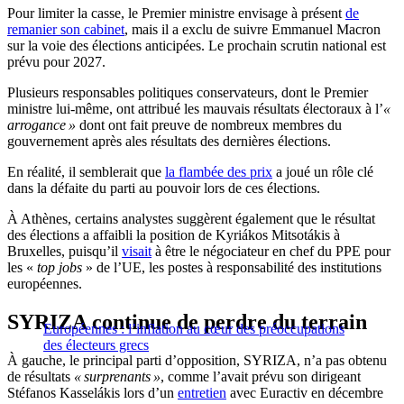
Pour limiter la casse, le Premier ministre envisage à présent
de
remanier son cabinet
, mais il a exclu de suivre Emmanuel Macron
sur la voie des élections anticipées. Le prochain scrutin national est
prévu pour 2027.
Plusieurs responsables politiques conservateurs, dont le Premier
ministre lui-même, ont attribué les mauvais résultats électoraux à l’
«
arrogance »
dont ont fait preuve de nombreux membres du
gouvernement après ales résultats des dernières élections.
En réalité, il semblerait que
la flambée des prix
a joué un rôle clé
dans la défaite du parti au pouvoir lors de ces élections.
À Athènes, certains analystes suggèrent également que le résultat
des élections a affaibli la position de Kyriákos Mitsotákis à
Bruxelles, puisqu’il
visait
à être le négociateur en chef du PPE pour
les «
top jobs
» de l’UE, les postes à responsabilité des institutions
européennes.
SYRIZA continue de perdre du terrain
Européennes : l’inflation au cœur des préoccupations
des électeurs grecs
À gauche, le principal parti d’opposition, SYRIZA, n’a pas obtenu
de résultats
« surprenants »
, comme l’avait prévu son dirigeant
Stéfanos Kasselákis lors d’un
entretien
avec Euractiv en décembre