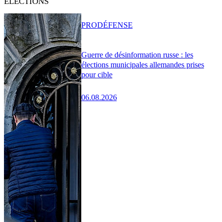
ÉLECTIONS
PRO
DÉFENSE
Guerre de désinformation russe : les
élections municipales allemandes prises
pour cible
06.08.2026