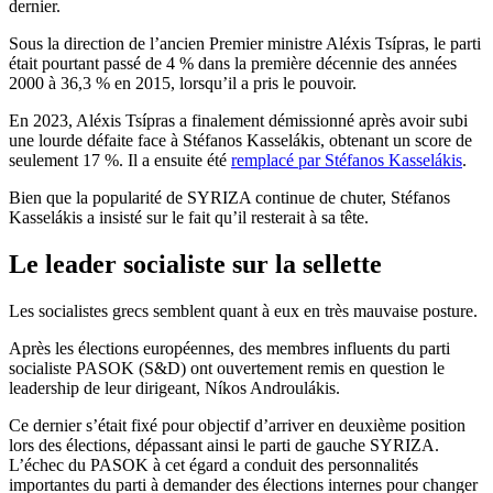
dernier.
Sous la direction de l’ancien Premier ministre Aléxis Tsípras, le parti
était pourtant passé de 4 % dans la première décennie des années
2000 à 36,3 % en 2015, lorsqu’il a pris le pouvoir.
En 2023, Aléxis Tsípras a finalement démissionné après avoir subi
une lourde défaite face à Stéfanos Kasselákis, obtenant un score de
seulement 17 %. Il a ensuite été
remplacé par Stéfanos Kasselákis
.
Bien que la popularité de SYRIZA continue de chuter, Stéfanos
Kasselákis a insisté sur le fait qu’il resterait à sa tête.
Le leader socialiste sur la sellette
Les socialistes grecs semblent quant à eux en très mauvaise posture.
Après les élections européennes, des membres influents du parti
socialiste PASOK (S&D) ont ouvertement remis en question le
leadership de leur dirigeant, Níkos Androulákis.
Ce dernier s’était fixé pour objectif d’arriver en deuxième position
lors des élections, dépassant ainsi le parti de gauche SYRIZA.
L’échec du PASOK à cet égard a conduit des personnalités
importantes du parti à demander des élections internes pour changer