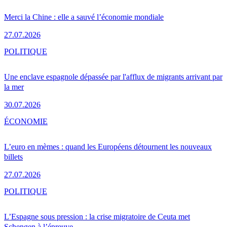
Merci la Chine : elle a sauvé l’économie mondiale
27.07.2026
POLITIQUE
Une enclave espagnole dépassée par l'afflux de migrants arrivant par
la mer
30.07.2026
ÉCONOMIE
L’euro en mèmes : quand les Européens détournent les nouveaux
billets
27.07.2026
POLITIQUE
L’Espagne sous pression : la crise migratoire de Ceuta met
Schengen à l’épreuve