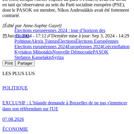
en tant qu’observateur au sein du Parti socialiste européen (PSE),
dont le PASOK est membre, Níkos Androulákis avait été fortement
contrarié.
[Édité par Anne-Sophie Gayet]
Élections européennes 2024 : tour d’horizon des
Jun 12, 2024 - 17:12
résultats
Dernière mise à jour: Sep 3, 2024 - 14:29
Politique
Alexis Tsipras
Élections
Élections Européennes
Elections européennes 2024
Européennes 2024
Grèce
inflation
Kyriakos Mitsotakis
Nouvelle Démocratie
PASOK
Stefanos Kasselakis
Syriza
Print
Partager
LES PLUS LUS
POLITIQUE
EXCLUSIF : L'Islande demande à Bruxelles de ne pas s'immiscer
dans son référendum sur l'UE
07.08.2026
ÉCONOMIE