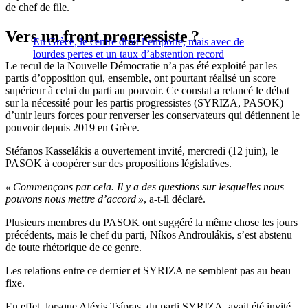
de chef de file.
Vers un front progressiste ?
En Grèce, le centre droit l’emporte, mais avec de
lourdes pertes et un taux d’abstention record
Le recul de la Nouvelle Démocratie n’a pas été exploité par les
partis d’opposition qui, ensemble, ont pourtant réalisé un score
supérieur à celui du parti au pouvoir. Ce constat a relancé le débat
sur la nécessité pour les partis progressistes (SYRIZA, PASOK)
d’unir leurs forces pour renverser les conservateurs qui détiennent le
pouvoir depuis 2019 en Grèce.
Stéfanos Kasselákis a ouvertement invité, mercredi (12 juin), le
PASOK à coopérer sur des propositions législatives.
« Commençons par cela. Il y a des questions sur lesquelles nous
pouvons nous mettre d’accord »
, a-t-il déclaré.
Plusieurs membres du PASOK ont suggéré la même chose les jours
précédents, mais le chef du parti, Níkos Androulákis, s’est abstenu
de toute rhétorique de ce genre.
Les relations entre ce dernier et SYRIZA ne semblent pas au beau
fixe.
En effet, lorsque Aléxis Tsípras, du parti SYRIZA, avait été invité