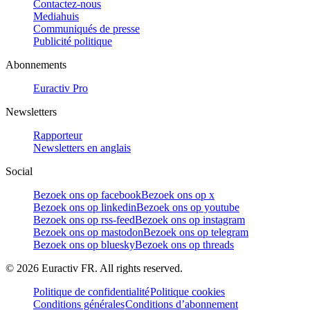
Contactez-nous
Mediahuis
Communiqués de presse
Publicité politique
Abonnements
Euractiv Pro
Newsletters
Rapporteur
Newsletters en anglais
Social
Bezoek ons op facebook
Bezoek ons op x
Bezoek ons op linkedin
Bezoek ons op youtube
Bezoek ons op rss-feed
Bezoek ons op instagram
Bezoek ons op mastodon
Bezoek ons op telegram
Bezoek ons op bluesky
Bezoek ons op threads
©
2026
Euractiv FR. All rights reserved.
Politique de confidentialité
Politique cookies
Conditions générales
Conditions d’abonnement