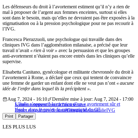
Les défenseurs du droit à l’avortement estiment qu’il n’y a rien de
mal à proposer de l’argent aux femmes enceintes, surtout si elles
sont dans le besoin, mais qu’elles ne devraient pas être exposées à la
stigmatisation ou à la pression psychologique pour ne pas recourir à
l’IVG.
Francesca Pierazzuoli, une psychologue qui travaille dans des
cliniques IVG dans l’agglomération milanaise, a précisé que leur
travail n’avait
« rien à voir »
avec la persuasion et que les groupes
anti-avortement n’étaient pas encore entrés dans les cliniques qu’elle
supervise.
Elisabetta Canitano, gynécologue et militante chevronnée du droit à
l’avortement à Rome, a déclaré que ceux qui tentent de convaincre
une femme de garder un enfant dont elle ne veut pas n’ont
« aucune
idée de l’enfer dans lequel ils la précipitent »
.
Aug 7, 2024 - 16:10
Dernière mise à jour: Aug 7, 2024 - 17:00
L’Italie s’oppose à la mention d’un « avortement sûr et
Santé
avortement
Droit à l'avortement
légal » dans le projet de communiqué du G7
Droits et systèmes de santé
Giorgia Meloni
Italie
IVG
Print
Partager
LES PLUS LUS