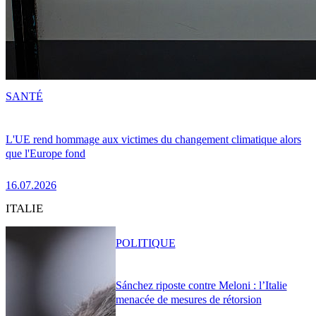
SANTÉ
L'UE rend hommage aux victimes du changement climatique alors
que l'Europe fond
16.07.2026
ITALIE
POLITIQUE
Sánchez riposte contre Meloni : l’Italie
menacée de mesures de rétorsion