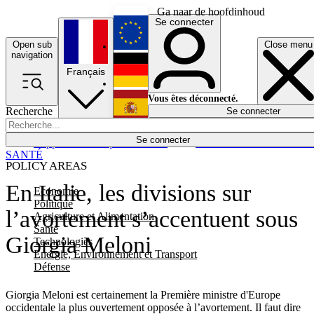
Ga naar de hoofdinhoud
Se connecter
Open sub
Close menu
English
navigation
Français
Deutsch
Vous êtes déconnecté.
Recherche
Se connecter
Español
Lumières éteintes
Se connecter
Rapporteur
Politique
Économie
Newsletters
Evénements
Em
SANTÉ
POLICY AREAS
En Italie, les divisions sur
Economie
Politique
l’avortement s’accentuent sous
Agriculture et Alimentation
Santé
Giorgia Meloni
Technologies
Energie, Environnement et Transport
Défense
Giorgia Meloni est certainement la Première ministre d'Europe
occidentale la plus ouvertement opposée à l’avortement. Il faut dire