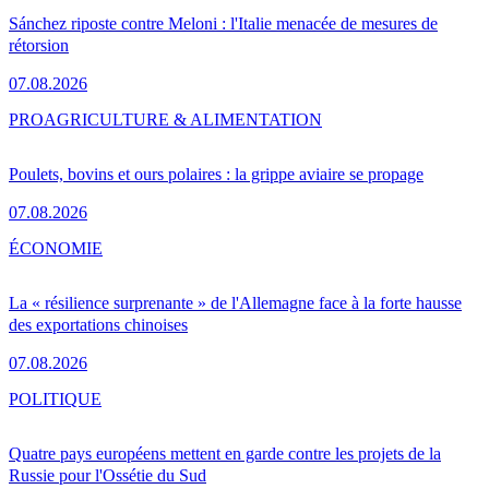
Sánchez riposte contre Meloni : l'Italie menacée de mesures de
rétorsion
07.08.2026
PRO
AGRICULTURE & ALIMENTATION
Poulets, bovins et ours polaires : la grippe aviaire se propage
07.08.2026
ÉCONOMIE
La « résilience surprenante » de l'Allemagne face à la forte hausse
des exportations chinoises
07.08.2026
POLITIQUE
Quatre pays européens mettent en garde contre les projets de la
Russie pour l'Ossétie du Sud