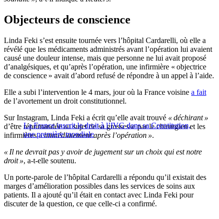
Objecteurs de conscience
Linda Feki s’est ensuite tournée vers l’hôpital Cardarelli, où elle a
révélé que les médicaments administrés avant l’opération lui avaient
causé une douleur intense, mais que personne ne lui avait proposé
d’analgésiques, et qu’après l’opération, une infirmière « objectrice
de conscience » avait d’abord refusé de répondre à un appel à l’aide.
Elle a subi l’intervention le 4 mars, jour où la France voisine
a fait
de l’avortement un droit constitutionnel.
Sur Instagram, Linda Feki a écrit qu’elle avait trouvé
« déchirant »
La France inscrit le droit à l’IVG dans sa Constitution,
d’être réprimandée au sujet de sa grossesse par le chirurgien et les
une première mondiale
infirmières
« immédiatement après l’opération »
.
« Il ne devrait pas y avoir de jugement sur un choix qui est notre
droit »
, a-t-elle soutenu.
Un porte-parole de l’hôpital Cardarelli a répondu qu’il existait des
marges d’amélioration possibles dans les services de soins aux
patients. Il a ajouté qu’il était en contact avec Linda Feki pour
discuter de la question, ce que celle-ci a confirmé.