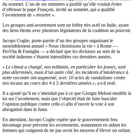
du sommet. L’un de ses ministres a justifié qu’elle voulait éviter
d’offenser le pape François, invité au sommet, qui a qualifié
l’avortement de
« meurtre »
.
Les groupes anti-avortement sont un lobby très actif en Italie, ayant
des liens étroits avec plusieurs législateurs de la coalition au pouvoir.
Jacopo Coghe, porte-parole d’un des groupes organisant le
rassemblement annuel « Nous choisissons la vie » à Rome —
ProVita & Famiglia — a déclaré que les divisions au sein de la
société italienne s’étaient intensifiées ces dernières années.
« Le climat a changé, nos militants, en particulier les jeunes, sont
plus déterminés, mais d’un autre côté, les incidents d’intolérance à
notre encontre ont augmenté, avec 10 actes de vandalisme contre
nos locaux au cours des 4 à 5 dernières années »
, a-t-il noté.
Il a ajouté qu’il ne s’attendait pas à ce que Giorgia Meloni modifie la
loi sur l’avortement, mais que l’objectif était de faire basculer
l’opinion publique contre celle-ci afin d’ouvrir la voie à son
abrogation dans le futur.
En attendant, Jacopo Coghe espère que le gouvernement fera
davantage pour prévenir les avortements, notamment en aidant les
femmes qui craignent de ne pas avoir les moyens d’élever un enfant.