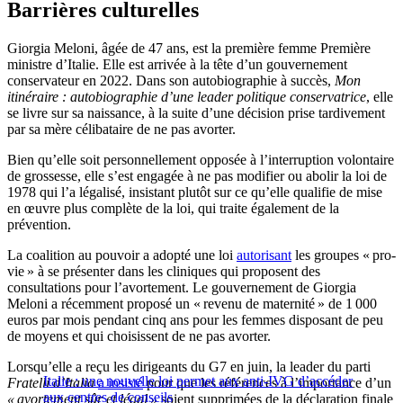
Barrières culturelles
Giorgia Meloni, âgée de 47 ans, est la première femme Première
ministre d’Italie. Elle est arrivée à la tête d’un gouvernement
conservateur en 2022. Dans son autobiographie à succès,
Mon
itinéraire : autobiographie d’une leader politique conservatrice
, elle
se livre sur sa naissance, à la suite d’une décision prise tardivement
par sa mère célibataire de ne pas avorter.
Bien qu’elle soit personnellement opposée à l’interruption volontaire
de grossesse, elle s’est engagée à ne pas modifier ou abolir la loi de
1978 qui l’a légalisé, insistant plutôt sur ce qu’elle qualifie de mise
en œuvre plus complète de la loi, qui traite également de la
prévention.
La coalition au pouvoir a adopté une loi
autorisant
les groupes « pro-
vie » à se présenter dans les cliniques qui proposent des
consultations pour l’avortement. Le gouvernement de Giorgia
Meloni a récemment proposé un « revenu de maternité » de 1 000
euros par mois pendant cinq ans pour les femmes disposant de peu
de moyens et qui choisissent de ne pas avorter.
Lorsqu’elle a reçu les dirigeants du G7 en juin, la leader du parti
Italie : une nouvelle loi permet aux anti-IVG d’accéder
Fratelli d’Italia
a insisté
pour que les références à l’importance d’un
aux centres de conseils
« avortement sûr et légal »
soient supprimées de la déclaration finale