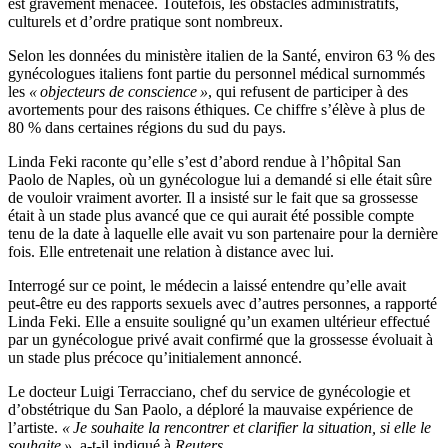
est gravement menacée. Toutefois, les obstacles administratifs,
culturels et d’ordre pratique sont nombreux.
Selon les données du ministère italien de la Santé, environ 63 % des
gynécologues italiens font partie du personnel médical surnommés
les
« objecteurs de conscience »
, qui refusent de participer à des
avortements pour des raisons éthiques. Ce chiffre s’élève à plus de
80 % dans certaines régions du sud du pays.
Linda Feki raconte qu’elle s’est d’abord rendue à l’hôpital San
Paolo de Naples, où un gynécologue lui a demandé si elle était sûre
de vouloir vraiment avorter. Il a insisté sur le fait que sa grossesse
était à un stade plus avancé que ce qui aurait été possible compte
tenu de la date à laquelle elle avait vu son partenaire pour la dernière
fois. Elle entretenait une relation à distance avec lui.
Interrogé sur ce point, le médecin a laissé entendre qu’elle avait
peut-être eu des rapports sexuels avec d’autres personnes, a rapporté
Linda Feki. Elle a ensuite souligné qu’un examen ultérieur effectué
par un gynécologue privé avait confirmé que la grossesse évoluait à
un stade plus précoce qu’initialement annoncé.
Le docteur Luigi Terracciano, chef du service de gynécologie et
d’obstétrique du San Paolo, a déploré la mauvaise expérience de
l’artiste.
« Je souhaite la rencontrer et clarifier la situation, si elle le
souhaite »
, a-t-il indiqué à
Reuters
.