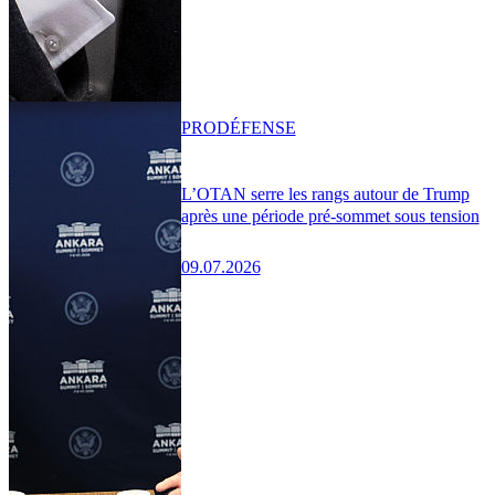
PRO
DÉFENSE
L’OTAN serre les rangs autour de Trump
après une période pré-sommet sous tension
09.07.2026