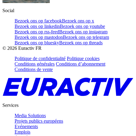
Social
Bezoek ons op facebook
Bezoek ons op x
Bezoek ons op linkedin
Bezoek ons op youtube
Bezoek ons op rss-feed
Bezoek ons op instagram
Bezoek ons op mastodon
Bezoek ons op telegram
Bezoek ons op bluesky
Bezoek ons op threads
©
2026
Euractiv FR
Politique de confidentialité
Politique cookies
Conditions générales
Conditions d’abonnement
Conditions de vente
Services
Media Solutions
Projets publics européens
Evénements
Emplois