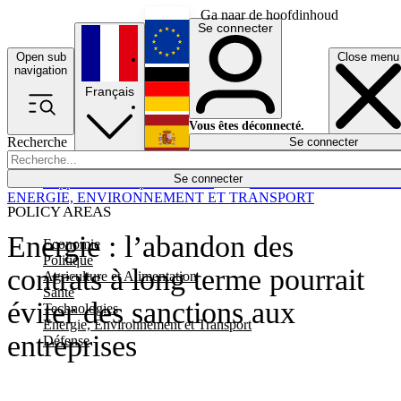
Ga naar de hoofdinhoud
Se connecter
Open sub
Close menu
English
navigation
Français
Deutsch
Vous êtes déconnecté.
Recherche
Se connecter
Español
Lumières éteintes
Se connecter
Rapporteur
Politique
Économie
Newsletters
Evénements
Em
ENERGIE, ENVIRONNEMENT ET TRANSPORT
POLICY AREAS
Energie : l’abandon des
Economie
Politique
contrats à long terme pourrait
Agriculture et Alimentation
Santé
éviter des sanctions aux
Technologies
Energie, Environnement et Transport
entreprises
Défense