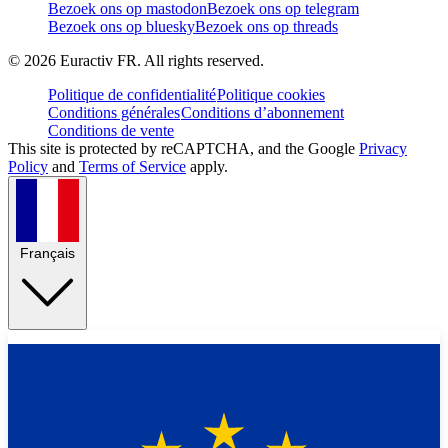
Bezoek ons op mastodon
Bezoek ons op telegram
Bezoek ons op bluesky
Bezoek ons op threads
©
2026
Euractiv FR. All rights reserved.
Politique de confidentialité
Politique cookies
Conditions générales
Conditions d’abonnement
Conditions de vente
This site is protected by reCAPTCHA, and the Google
Privacy
Policy
and
Terms of Service
apply.
Français