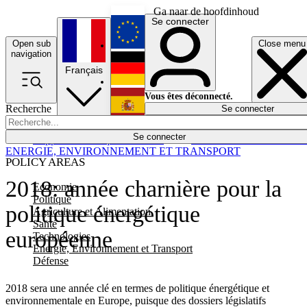
Ga naar de hoofdinhoud
Se connecter
Open sub
Close menu
English
navigation
Français
Deutsch
Vous êtes déconnecté.
Recherche
Se connecter
Español
Lumières éteintes
Se connecter
Rapporteur
Politique
Économie
Newsletters
Evénements
Em
ENERGIE, ENVIRONNEMENT ET TRANSPORT
POLICY AREAS
2018: année charnière pour la
Economie
Politique
politique énergétique
Agriculture et Alimentation
Santé
européenne
Technologies
Energie, Environnement et Transport
Défense
2018 sera une année clé en termes de politique énergétique et
environnementale en Europe, puisque des dossiers législatifs