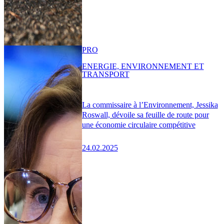
PRO
ENERGIE, ENVIRONNEMENT ET
TRANSPORT
La commissaire à l’Environnement, Jessika
Roswall, dévoile sa feuille de route pour
une économie circulaire compétitive
24.02.2025