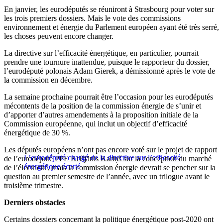
En janvier, les eurodéputés se réuniront à Strasbourg pour voter sur
les trois premiers dossiers. Mais le vote des commissions
environnement et énergie du Parlement européen ayant été très serré,
les choses peuvent encore changer.
La directive sur l’efficacité énergétique, en particulier, pourrait
prendre une tournure inattendue, puisque le rapporteur du dossier,
l’eurodéputé polonais Adam Gierek, a démissionné après le vote de
la commission en décembre.
La semaine prochaine pourrait être l’occasion pour les eurodéputés
mécontents de la position de la commission énergie de s’unir et
d’apporter d’autres amendements à la proposition initiale de la
Commission européenne, qui inclut un objectif d’efficacité
énergétique de 30 %.
Les députés européens n’ont pas encore voté sur le projet de rapport
L’eurodéputé chargé de la directive sur l’efficacité
de l’eurodéputé PPE Krišjānis Kariņš sur la conception du marché
énergétique écarté
de l’électricité, mais la commission énergie devrait se pencher sur la
question au premier semestre de l’année, avec un trilogue avant le
troisième trimestre.
Derniers obstacles
Certains dossiers concernant la politique énergétique post-2020 ont