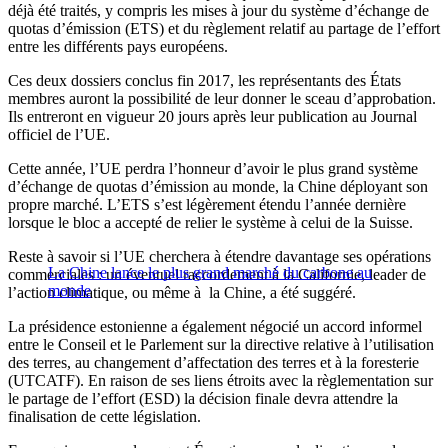
déjà été traités, y compris les mises à jour du système d’échange de
quotas d’émission (ETS) et du règlement relatif au partage de l’effort
entre les différents pays européens.
Ces deux dossiers conclus fin 2017, les représentants des États
membres auront la possibilité de leur donner le sceau d’approbation.
Ils entreront en vigueur 20 jours après leur publication au Journal
officiel de l’UE.
Cette année, l’UE perdra l’honneur d’avoir le plus grand système
d’échange de quotas d’émission au monde, la Chine déployant son
propre marché. L’ETS s’est légèrement étendu l’année dernière
lorsque le bloc a accepté de relier le système à celui de la Suisse.
Reste à savoir si l’UE cherchera à étendre davantage ses opérations
La Chine lance le plus grand marché du carbone au
commerciales : un éventuel raccordement à la Californie, leader de
monde
l’action climatique, ou même à la Chine, a été suggéré.
La présidence estonienne a également négocié un accord informel
entre le Conseil et le Parlement sur la directive relative à l’utilisation
des terres, au changement d’affectation des terres et à la foresterie
(UTCATF). En raison de ses liens étroits avec la règlementation sur
le partage de l’effort (ESD) la décision finale devra attendre la
finalisation de cette législation.