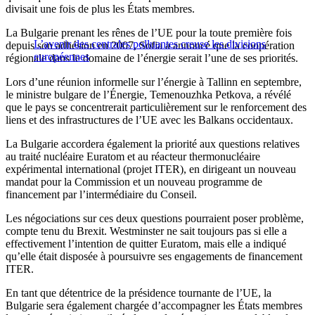
divisait une fois de plus les États membres.
La Bulgarie prenant les rênes de l’UE pour la toute première fois
L’avenir des centrales polluantes creuse les divisions
depuis son adhésion en 2007, Sofia a annoncé que la coopération
européennes
régionale dans le domaine de l’énergie serait l’une de ses priorités.
Lors d’une réunion informelle sur l’énergie à Tallinn en septembre,
le ministre bulgare de l’Énergie, Temenouzhka Petkova, a révélé
que le pays se concentrerait particulièrement sur le renforcement des
liens et des infrastructures de l’UE avec les Balkans occidentaux.
La Bulgarie accordera également la priorité aux questions relatives
au traité nucléaire Euratom et au réacteur thermonucléaire
expérimental international (projet ITER), en dirigeant un nouveau
mandat pour la Commission et un nouveau programme de
financement par l’intermédiaire du Conseil.
Les négociations sur ces deux questions pourraient poser problème,
compte tenu du Brexit. Westminster ne sait toujours pas si elle a
effectivement l’intention de quitter Euratom, mais elle a indiqué
qu’elle était disposée à poursuivre ses engagements de financement
ITER.
En tant que détentrice de la présidence tournante de l’UE, la
Bulgarie sera également chargée d’accompagner les États membres