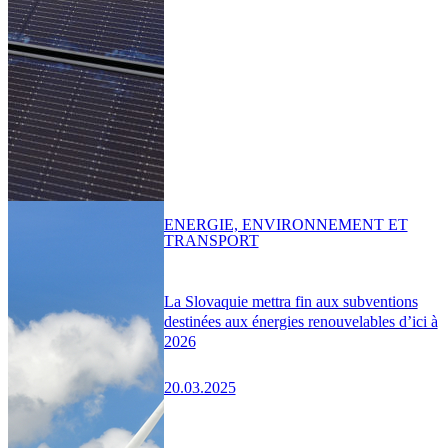
ENERGIE, ENVIRONNEMENT ET
TRANSPORT
La Slovaquie mettra fin aux subventions
destinées aux énergies renouvelables d’ici à
2026
20.03.2025