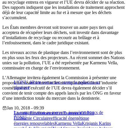
au recyclage entrera en vigueur et l’UE devra décider de sa réaction.
Des rapports indiquent que les installations de traitement approchent
déjà de leur capacité limite au fur et à mesure que les déchets
s’accumulent.
Les États membres devront soit trouver un autre pays tiers qui
acceptera de récupérer leurs déchets, soit investir dans davantage
d’installations de recyclage ou recourir au brûlage et à
l’enfouissement, dans le cadre juridique existant.
Les niveaux accrus de plastique dans l’environnement sont de plus
en plus sous les feux des projecteurs. Au récent sommet des Nations
unies sur la pollution, l’UE a été représentée par Karmenu Vella,
commissaire en charge de l’environnement.
L’Allemagne invitera également la Commission à présenter une
L’ONU débute son action contre la pollution au
proposition visant à interdire les microplastiques dans l’industrie
plastique
cosmétique et l’exécutif de l’UE devra également décider s’il
convient de tenir compte des appels lancés par les ONG en faveur
d’une interdiction totale du mercure dans la dentisterie.
Jan 10, 2018 - 09:39
La contamination au mercure, jusqu’aux bancs de
Energie, Environnement et Transport
COP24
l’ONU
Économie Circulaire
efficacité énergétique
énergies renouvelables
Karmenu Vella
Krisjanis Karins