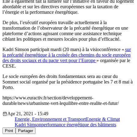
Elle a également fait la lumière sur l’initiative en faveur du logement
abordable et sur les directives européennes sur la taxation de
l’énergie et la performance énergétique.
De plus, l’exécutif européen travaille actuellement à la
transformation de l’observateur de la précarité énergétique en une
plateforme d’actions agissant comme une assistance technique
ciblant les politiques et mesures locales pour plus d’efficacité.
Kadri Simson participait mardi (20 mars) à la visioconférence «
sur
la précarité énergétique à la croisée des chemins du socle européen
des droits sociaux et du pacte vert pour l’Europe
» organisée par le
CESE.
Le socle européen des droits fondamentaux sera au cœur du
Sommet social organisé par la présidence portugaise les 7 et 8 mai à
Porto.
https://www.euractiv.fr/section/developpement-
durable/news/urbanisme-vert-lequilibre-entre-realite-et-futur/
Apr 21, 2021 - 15:49
Energie, Environnement et Transport
Energie & Climat
Kadri Simson
performance énergétique des bâtiments
Print
Partager