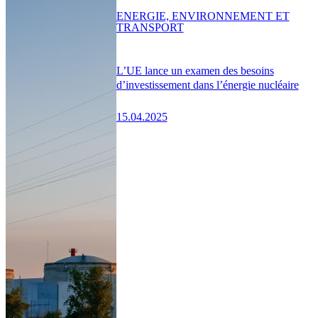
ENERGIE, ENVIRONNEMENT ET
TRANSPORT
L’UE lance un examen des besoins
d’investissement dans l’énergie nucléaire
15.04.2025