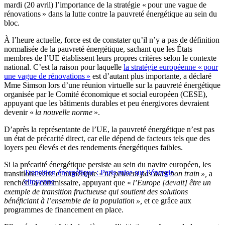
mardi (20 avril) l’importance de la stratégie « pour une vague de
rénovations » dans la lutte contre la pauvreté énergétique au sein du
bloc.
À l’heure actuelle, force est de constater qu’il n’y a pas de définition
normalisée de la pauvreté énergétique, sachant que les États
membres de l’UE établissent leurs propres critères selon le contexte
national. C’est la raison pour laquelle
la stratégie européenne « pour
une vague de rénovations »
est d’autant plus importante, a déclaré
Mme Simson lors d’une réunion virtuelle sur la pauvreté énergétique
organisée par le Comité économique et social européen (CESE),
appuyant que les bâtiments durables et peu énergivores devraient
devenir «
la nouvelle norme
».
D’après la représentante de l’UE, la pauvreté énergétique n’est pas
un état de précarité direct, car elle dépend de facteurs tels que des
loyers peu élevés et des rendements énergétiques faibles.
Si la précarité énergétique persiste au sein du navire européen, les
Transition énergétique : Paris mise sur l’énergie
transitions verte et numérique «
ne peuvent pas aller bon train »,
a
citoyenne
renchéri la commissaire, appuyant que «
l’Europe [devait] être un
exemple de transition fructueuse qui soutient des solutions
bénéficiant à l’ensemble de la population »,
et ce grâce aux
programmes de financement en place.