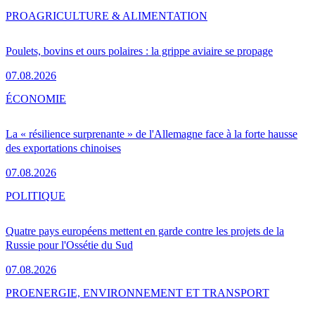
PRO
AGRICULTURE & ALIMENTATION
Poulets, bovins et ours polaires : la grippe aviaire se propage
07.08.2026
ÉCONOMIE
La « résilience surprenante » de l'Allemagne face à la forte hausse
des exportations chinoises
07.08.2026
POLITIQUE
Quatre pays européens mettent en garde contre les projets de la
Russie pour l'Ossétie du Sud
07.08.2026
PRO
ENERGIE, ENVIRONNEMENT ET TRANSPORT