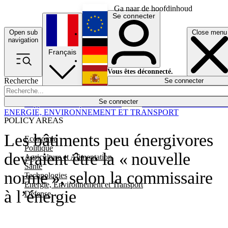
Ga naar de hoofdinhoud
Se connecter
Open sub
Close menu
English
navigation
Français
Deutsch
Vous êtes déconnecté.
Recherche
Se connecter
Español
Lumières éteintes
Se connecter
Rapporteur
Politique
Économie
Newsletters
Evénements
Em
ENERGIE, ENVIRONNEMENT ET TRANSPORT
POLICY AREAS
Les bâtiments peu énergivores
Economie
Politique
devraient être la « nouvelle
Agriculture et Alimentation
Santé
norme », selon la commissaire
Technologies
Energie, Environnement et Transport
à l’énergie
Défense