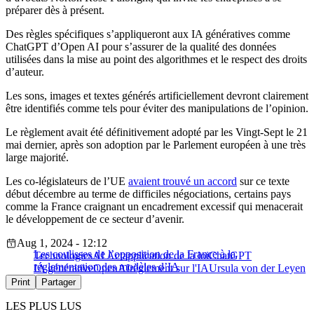
préparer dès à présent.
Des règles spécifiques s’appliqueront aux IA génératives comme
ChatGPT d’Open AI pour s’assurer de la qualité des données
utilisées dans la mise au point des algorithmes et le respect des droits
d’auteur.
Les sons, images et textes générés artificiellement devront clairement
être identifiés comme tels pour éviter des manipulations de l’opinion.
Le règlement avait été définitivement adopté par les Vingt-Sept le 21
mai dernier, après son adoption par le Parlement européen à une très
large majorité.
Les co-législateurs de l’UE
avaient trouvé un accord
sur ce texte
début décembre au terme de difficiles négociations, certains pays
comme la France craignant un encadrement excessif qui menacerait
le développement de ce secteur d’avenir.
Aug 1, 2024 - 12:12
Les coulisses de l’opposition de la France à la
Technologies
AI Act
application de la loi
ChatGPT
réglementation des modèles d’IA
IA générative
OpenAI
règlement sur l'IA
Ursula von der Leyen
Print
Partager
LES PLUS LUS