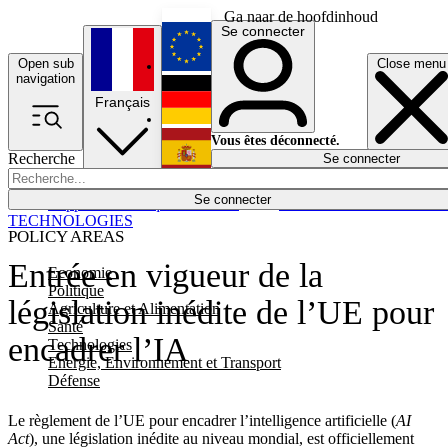
Ga naar de hoofdinhoud
Se connecter
Open sub
Close menu
English
navigation
Français
Deutsch
Vous êtes déconnecté.
Recherche
Se connecter
Español
Lumières éteintes
Se connecter
Rapporteur
Politique
Économie
Newsletters
Evénements
Em
TECHNOLOGIES
POLICY AREAS
Entrée en vigueur de la
Economie
Politique
législation inédite de l’UE pour
Agriculture et Alimentation
Santé
encadrer l’IA
Technologies
Energie, Environnement et Transport
Défense
Le règlement de l’UE pour encadrer l’intelligence artificielle (
AI
Act
), une législation inédite au niveau mondial, est officiellement