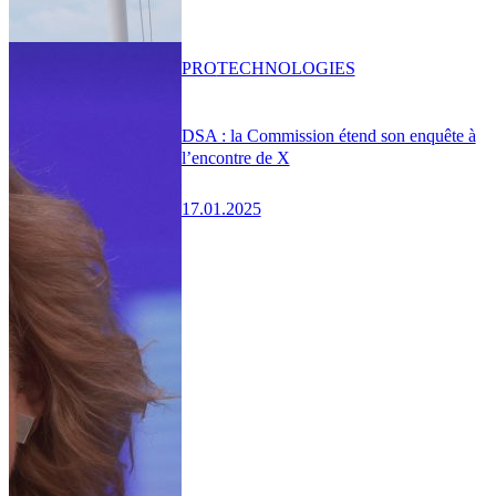
PRO
TECHNOLOGIES
DSA : la Commission étend son enquête à
l’encontre de X
17.01.2025