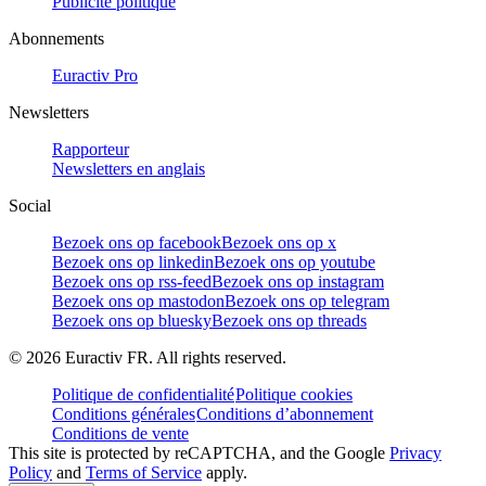
Publicité politique
Abonnements
Euractiv Pro
Newsletters
Rapporteur
Newsletters en anglais
Social
Bezoek ons op facebook
Bezoek ons op x
Bezoek ons op linkedin
Bezoek ons op youtube
Bezoek ons op rss-feed
Bezoek ons op instagram
Bezoek ons op mastodon
Bezoek ons op telegram
Bezoek ons op bluesky
Bezoek ons op threads
©
2026
Euractiv FR. All rights reserved.
Politique de confidentialité
Politique cookies
Conditions générales
Conditions d’abonnement
Conditions de vente
This site is protected by reCAPTCHA, and the Google
Privacy
Policy
and
Terms of Service
apply.