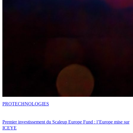
PRO
TECHNOLOGIES
Premier investissement du Scaleup Europe Fund : l’Europe mise sur
ICEYE