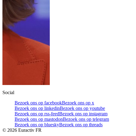
Social
Bezoek ons op facebook
Bezoek ons op x
Bezoek ons op linkedin
Bezoek ons op youtube
Bezoek ons op rss-feed
Bezoek ons op instagram
Bezoek ons op mastodon
Bezoek ons op telegram
Bezoek ons op bluesky
Bezoek ons op threads
©
2026
Euractiv FR