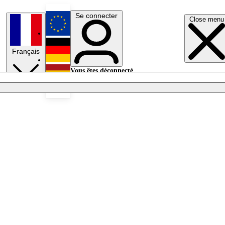
Se connecter
Close menu
English
Français
Deutsch
Vous êtes déconnecté.
Se connecter
Español
Lumières éteintes