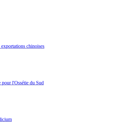
s exportations chinoises
e pour l'Ossétie du Sud
licium