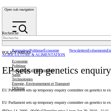
Open sub navigation
Recherche
Rapporteur
Politique
Économie
Newsletters
Evénements
Em
POLICY AREAS
AGRICULTURE & ALIMENTATION
Economie
Politique
EP sets up genetics enquir
Agriculture et Alimentation
Santé
Technologies
Energie, Environnement et Transport
Défense
EU Parliament sets up temporary enquiry committee on genetics to exa
EU Parliament sets up temporary enquiry committee on genetics to exa
Dec 14, 2000 - 00:00
Dernière mise à jour: Jan 29, 2010 - 11:11