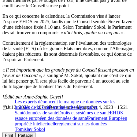
États membres par le budget de l’UE, il ne devrait pas y avoir de
conflit avec le Conseil sur ce point.
En ce qui concerne le calendrier, la Commission vise à lancer
l’espace EHDS en 2025, tandis que le Conseil semble être en faveur
d’une échéance fixée à 10 ans. Selon Tomislav Sokol, le Parlement
devrait trouver un compromis
« d’ici trois, quatre ou cinq ans »
.
Contrairement à la réglementation sur l’évaluation des technologies
de la santé (ETS) où les grands États membres, comme l’Allemagne,
étaient plus réticents, ils sont désormais favorables, ce qui donne de
l’espoir au Parlement.
« Il est important que les grands pays du Conseil fassent pression en
faveur de l’accord »
, a souligné M. Sokol, ajoutant que c’est ce qui
lui fait penser qu’il sera plus facile de parvenir à un accord au sein
du trilogue que de finaliser l’avis du Parlement.
[Édité par Anne-Sophie Gayet]
Les experts dénoncent le manque de données sur les
Jul 3, 2023 - 14:07
troubles de la santé mentale chez les jeunes
Dernière mise à jour: Oct 4, 2023 - 15:21
Santé
données de santé
Droits et systèmes de santé
EHDS
espace européen des données de santé
Parlement Européen
propriété intellectuelle
règlement sur les données
Tomislav Sokol
Print
Partager