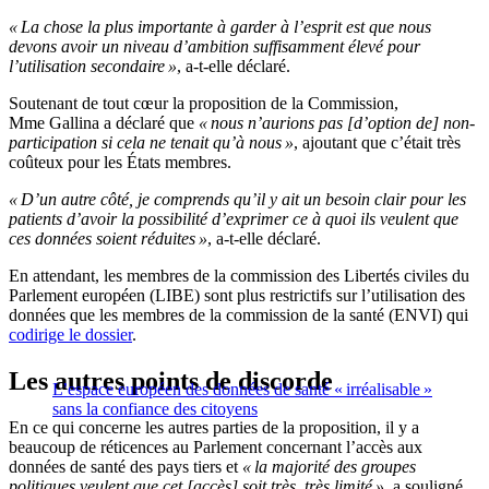
« La chose la plus importante à garder à l’esprit est que nous
devons avoir un niveau d’ambition suffisamment élevé pour
l’utilisation secondaire »
, a-t-elle déclaré.
Soutenant de tout cœur la proposition de la Commission,
Mme Gallina a déclaré que
« nous n’aurions pas [d’option de] non-
participation si cela ne tenait qu’à nous »
, ajoutant que c’était très
coûteux pour les États membres.
« D’un autre côté, je comprends qu’il y ait un besoin clair pour les
patients d’avoir la possibilité d’exprimer ce à quoi ils veulent que
ces données soient réduites »
, a-t-elle déclaré.
En attendant, les membres de la commission des Libertés civiles du
Parlement européen (LIBE) sont plus restrictifs sur l’utilisation des
données que les membres de la commission de la santé (ENVI) qui
codirige le dossier
.
Les autres points de discorde
L’espace européen des données de santé « irréalisable »
sans la confiance des citoyens
En ce qui concerne les autres parties de la proposition, il y a
beaucoup de réticences au Parlement concernant l’accès aux
données de santé des pays tiers et
« la majorité des groupes
politiques veulent que cet [accès] soit très, très limité »
, a souligné