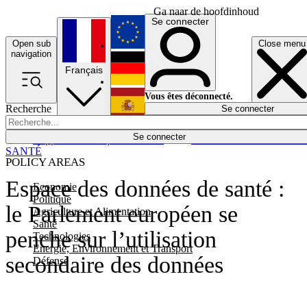
Ga naar de hoofdinhoud
Se connecter
Open sub
Close menu
English
navigation
Français
Deutsch
Vous êtes déconnecté.
Recherche
Se connecter
Español
Lumières éteintes
Se connecter
Rapporteur
Politique
Économie
Newsletters
Evénements
Em
SANTÉ
POLICY AREAS
Espace des données de santé :
Economie
Politique
le Parlement européen se
Agriculture et Alimentation
Santé
penche sur l’utilisation
Technologies
Energie, Environnement et Transport
secondaire des données
Défense