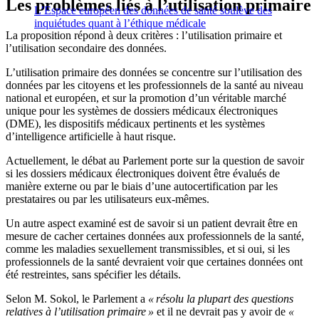
Les problèmes liés à l’utilisation primaire
L’Espace européen des données de santé soulève des
inquiétudes quant à l’éthique médicale
La proposition répond à deux critères : l’utilisation primaire et
l’utilisation secondaire des données.
L’utilisation primaire des données se concentre sur l’utilisation des
données par les citoyens et les professionnels de la santé au niveau
national et européen, et sur la promotion d’un véritable marché
unique pour les systèmes de dossiers médicaux électroniques
(DME), les dispositifs médicaux pertinents et les systèmes
d’intelligence artificielle à haut risque.
Actuellement, le débat au Parlement porte sur la question de savoir
si les dossiers médicaux électroniques doivent être évalués de
manière externe ou par le biais d’une autocertification par les
prestataires ou par les utilisateurs eux-mêmes.
Un autre aspect examiné est de savoir si un patient devrait être en
mesure de cacher certaines données aux professionnels de la santé,
comme les maladies sexuellement transmissibles, et si oui, si les
professionnels de la santé devraient voir que certaines données ont
été restreintes, sans spécifier les détails.
Selon M. Sokol, le Parlement a
« résolu la plupart des questions
relatives à l’utilisation primaire »
et il ne devrait pas y avoir de
«