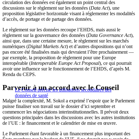
circulation des données est également un point central des
discussions sur le règlement sur les données (
Data Act
), une
proposition législative horizontale visant à réglementer les modalités
d’accès, de portage et de partage des données.
Le règlement sur les données recoupe l’EHDS, mais aussi le
règlement sur la gouvernance des données (
Data Governance Act
),
ainsi que, dans une certaine mesure, le règlement sur les marchés
numériques (
Digital Markets Act
) et d’autres dispositions qui n’ont
pas encore été finalisées mais qui devraient l’être prochainement —
par exemple, la proposition de règlement pour une Europe
interopérable (
Interoperable Europe Act Proposal
), ce qui pourrait
avoir une influence sur le fonctionnement de l’EHDS, d’après M.
Renda du CEPS.
Parvenir à un accord avec le Conseil
Le Conseil précise les utilisations secondaires des
données de santé
Malgré la complexité, M. Sokol a exprimé l’espoir que le Parlement
puisse finaliser son travail sur le dossier d’ici septembre et
commencer les négociations interinstitutionnelles. Il prévoit deux
questions principales dans les discussions avec les autres institutions
de l’UE : le financement et le calendrier de mise en œuvre.
Le Parlement étant favorable à un financement plus important des