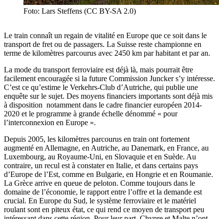
Foto: Lars Steffens (CC BY-SA 2.0)
Le train connaît un regain de vitalité en Europe que ce soit dans le
transport de fret ou de passagers. La Suisse reste championne en
terme de kilomètres parcourus avec 2450 km par habitant et par an.
La mode du transport ferroviaire est déjà là, mais pourrait être
facilement encouragée si la future Commission Juncker s’y intéresse.
C’est ce qu’estime le Verkehrs-Club d’Autriche, qui publie une
enquête sur le sujet. Des moyens financiers importants sont déjà mis
à disposition notamment dans le cadre financier européen 2014-
2020 et le programme à grande échelle dénommé « pour
l’interconnexion en Europe ».
Depuis 2005, les kilomètres parcourus en train ont fortement
augmenté en Allemagne, en Autriche, au Danemark, en France, au
Luxembourg, au Royaume-Uni, en Slovaquie et en Suède. Au
contraire, un recul est à constater en Italie, et dans certains pays
d’Europe de l’Est, comme en Bulgarie, en Hongrie et en Roumanie.
La Grèce arrive en queue de peloton. Comme toujours dans le
domaine de l’économie, le rapport entre l’offre et la demande est
crucial. En Europe du Sud, le système ferroviaire et le matériel
roulant sont en piteux état, ce qui rend ce moyen de transport peu
intéressant dans cette région. Pour leur part, Chypre et Malte n’ont