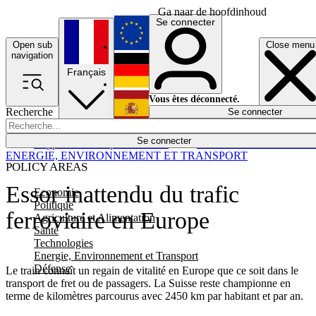
Ga naar de hoofdinhoud
Se connecter
Open sub
Close menu
English
navigation
Français
Deutsch
Vous êtes déconnecté.
Recherche
Se connecter
Español
Lumières éteintes
Se connecter
Rapporteur
Politique
Économie
Newsletters
Evénements
Em
ENERGIE, ENVIRONNEMENT ET TRANSPORT
POLICY AREAS
Essor inattendu du trafic
Economie
Politique
ferroviaire en Europe
Agriculture et Alimentation
Santé
Technologies
Energie, Environnement et Transport
Défense
Le train connaît un regain de vitalité en Europe que ce soit dans le
transport de fret ou de passagers. La Suisse reste championne en
terme de kilomètres parcourus avec 2450 km par habitant et par an.