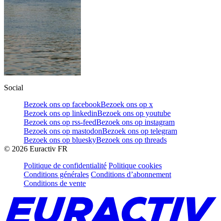
Social
Bezoek ons op facebook
Bezoek ons op x
Bezoek ons op linkedin
Bezoek ons op youtube
Bezoek ons op rss-feed
Bezoek ons op instagram
Bezoek ons op mastodon
Bezoek ons op telegram
Bezoek ons op bluesky
Bezoek ons op threads
©
2026
Euractiv FR
Politique de confidentialité
Politique cookies
Conditions générales
Conditions d’abonnement
Conditions de vente