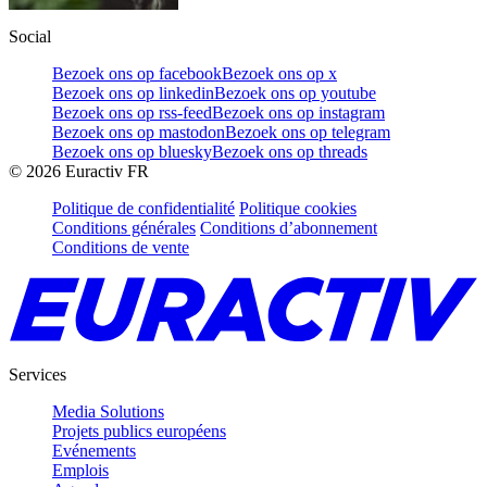
Social
Bezoek ons op facebook
Bezoek ons op x
Bezoek ons op linkedin
Bezoek ons op youtube
Bezoek ons op rss-feed
Bezoek ons op instagram
Bezoek ons op mastodon
Bezoek ons op telegram
Bezoek ons op bluesky
Bezoek ons op threads
©
2026
Euractiv FR
Politique de confidentialité
Politique cookies
Conditions générales
Conditions d’abonnement
Conditions de vente
Services
Media Solutions
Projets publics européens
Evénements
Emplois