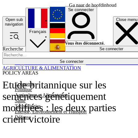
Ga naar de hoofdinhoud
Se connecter
Open sub
Close menu
English
navigation
Français
Deutsch
Vous êtes déconnecté.
Recherche
Se connecter
Español
Lumières éteintes
Se connecter
Rapporteur
Politique
Économie
Newsletters
Evénements
Em
AGRICULTURE & ALIMENTATION
POLICY AREAS
Etude britannique sur les
Economie
Politique
semences génétiquement
Agriculture et Alimentation
Santé
modifiées : les deux parties
Technologies
Energie, Environnement et Transport
crient victoire
Défense