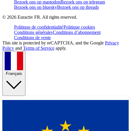
Bezoek ons op mastodon
Bezoek ons op telegram
Bezoek ons op bluesky
Bezoek ons op threads
©
2026
Euractiv FR. All rights reserved.
Politique de confidentialité
Politique cookies
Conditions générales
Conditions d’abonnement
Conditions de vente
This site is protected by reCAPTCHA, and the Google
Privacy
Policy
and
Terms of Service
apply.
Français