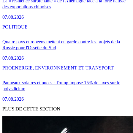
La « résilience surprenante » de l'Allemagne face à la forte hausse
des exportations chinoises
07.08.2026
POLITIQUE
Quatre pays européens mettent en garde contre les projets de la
Russie pour l'Ossétie du Sud
07.08.2026
PRO
ENERGIE, ENVIRONNEMENT ET TRANSPORT
Panneaux solaires et puces : Trump impose 15% de taxes sur le
polysilicium
07.08.2026
PLUS DE CETTE SECTION