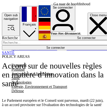
Ga naar de hoofdinhoud
Se connecter
Open sub
Close menu
English
navigation
Français
Deutsch
Vous êtes déconnecté.
Recherche
Se connecter
Español
Lumières éteintes
Se connecter
Rapporteur
Politique
Économie
Newsletters
Evénements
Em
SANTÉ
POLICY AREAS
Accord sur de nouvelles règles
Economie
Politique
en matière d’innovation dans la
Agriculture et Alimentation
Santé
santé
Technologies
Energie, Environnement et Transport
Défense
Le Parlement européen et le Conseil sont parvenus, mardi (22 juin),
à un accord provisoire sur l'évaluation des technologies de la santé