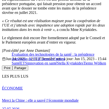
présidence portugaise, qui faisait pression pour obtenir un accord
avant que le dossier ne tombe entre les mains de la présidence
slovène en juillet 2021.
« Ce résultat est une réalisation majeure pour la coopération de
l’UE et j’attends avec impatience une adoption rapide par les deux
institutions dans les mois à venir »
, a conclu Mme Kyriakides.
Le règlement doit encore être formellement adopté par le Conseil et
le Parlement européen avant d’entrer en vigueur.
[Post-édité par Anne Damiani]
Évaluation des technologies de la santé : la présidence
Jun 24, 2021 - 12:11
portugaise de l’UE passe à l’action
Dernière mise à jour: Jun 15, 2023 - 15:44
Santé
ETS
innovation en santé
Stella Kyriakides
Tiemo Wölken
Print
Partager
LES PLUS LUS
ÉCONOMIE
Merci la Chine : elle a sauvé l’économie mondiale
27.07.2026