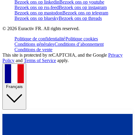
Bezoek ons op linkedin
Bezoek ons op youtube
Bezoek ons op rss-feed
Bezoek ons op instagram
Bezoek ons op mastodon
Bezoek ons op telegram
Bezoek ons op bluesky
Bezoek ons op threads
©
2026
Euractiv FR. All rights reserved.
Politique de confidentialité
Politique cookies
Conditions générales
Conditions d’abonnement
Conditions de vente
This site is protected by reCAPTCHA, and the Google
Privacy
Policy
and
Terms of Service
apply.
Français