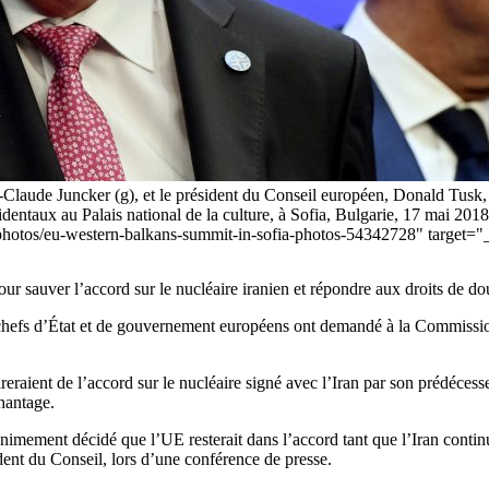
aude Juncker (g), et le président du Conseil européen, Donald Tusk, l
ntaux au Palais national de la culture, à Sofia, Bulgarie, 17 mai 20
ns-photos/eu-western-balkans-summit-in-sofia-photos-54342728" targe
r sauver l’accord sur le nucléaire iranien et répondre aux droits de d
chefs d’État et de gouvernement européens ont demandé à la Commission 
aient de l’accord sur le nucléaire signé avec l’Iran par son prédécesseu
hantage.
animement décidé que l’UE resterait dans l’accord tant que l’Iran conti
dent du Conseil, lors d’une conférence de presse.