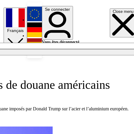
Se connecter
Close menu
English
Français
Deutsch
Vous êtes déconnecté.
Se connecter
Español
Lumières éteintes
ts de douane américains
ouane imposés par Donald Trump sur l’acier et l’aluminium européen.