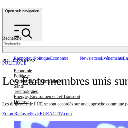
Open sub navigation
Recherche
Rapporteur
Politique
Économie
Newsletters
Evénements
Em
POLICY AREAS
POLITIQUE
Economie
Politique
Les États membres unis sur 
Agriculture et Alimentation
Santé
Technologies
Energie, Environnement et Transport
Défense
Les dirigeants de l’UE se sont accordés sur une approche commune pou
Zoran Radosavljevic
EURACTIV.com