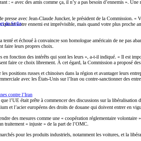
larant : « avec des amis comme ça, il n’y a pas besoin d’ennemis ». Une
e presse avec Jean-Claude Juncker, le président de la Commission. « Vou
et de Sofia
pas quand votre ennemi est imprévisible, mais quand votre plus proche a
 a tenté et échoué à convaincre son homologue américain de ne pas aband
 faire leurs propres choix.
 en fonction des intérêts qui sont les leurs », a-t-il indiqué. « Il est imp
ssent faire ce choix librement. À cet égard, la Commission a proposé d
s positions russes et chinoises dans la région et avantager leurs entrepri
merciale avec les États-Unis sur l’Iran ou contre-sanctionner des entre
nes contre l’Iran
 que l’UE était prête à commencer des discussions sur la libéralisatio
um et l’acier européens des droits de douane qui doivent entrer en vigu
prendre des mesures comme une « coopération réglementaire volontaire 
n traitement « injuste » de la part de l’OMC.
rchés pour les produits industriels, notamment les voitures, et la libér