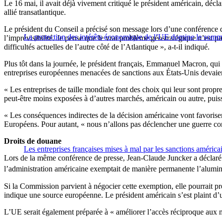
Le 16 mai, il avait déjà vivement critiqué le président américain, déc
allié transatlantique.
Le président du Conseil a précisé son message lors d’une conférence d
La protection des intérêts économique de l’UE domine le somm
l’imprévisibilité. Je pense que le vrai problème géostratégique n’est 
difficultés actuelles de l’autre côté de l’Atlantique », a-t-il indiqué.
Plus tôt dans la journée, le président français, Emmanuel Macron, qui
entreprises européennes menacées de sanctions aux États-Unis devaient
« Les entreprises de taille mondiale font des choix qui leur sont propres
peut-être moins exposées à d’autres marchés, américain ou autre, pui
« Les conséquences indirectes de la décision américaine vont favoriser le
Européens. Pour autant, « nous n’allons pas déclencher une guerre com
Droits de douane
Les entreprises françaises mises à mal par les sanctions américai
Lors de la même conférence de presse, Jean-Claude Juncker a déclaré
l’administration américaine exemptait de manière permanente l’alumini
Si la Commission parvient à négocier cette exemption, elle pourrait 
indique une source européenne. Le président américain s’est plaint d’u
L’UE serait également préparée à « améliorer l’accès réciproque aux ma