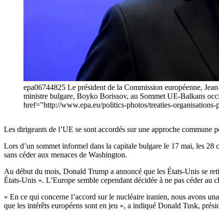
epa06744825 Le président de la Commission européenne, Jean-Cl
ministre bulgare, Boyko Borissov, au Sommet UE-Balkans occide
href="http://www.epa.eu/politics-photos/treaties-organisatio
Les dirigeants de l’UE se sont accordés sur une approche commune pou
Lors d’un sommet informel dans la capitale bulgare le 17 mai, les 28 
sans céder aux menaces de Washington.
Au début du mois, Donald Trump a annoncé que les États-Unis se retirer
États-Unis ». L’Europe semble cependant décidée à ne pas céder au c
« En ce qui concerne l’accord sur le nucléaire iranien, nous avons un
que les intérêts européens sont en jeu », a indiqué Donald Tusk, prési