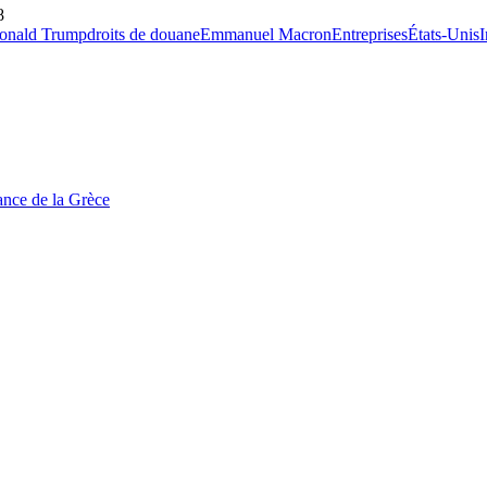
8
onald Trump
droits de douane
Emmanuel Macron
Entreprises
États-Unis
I
tance de la Grèce