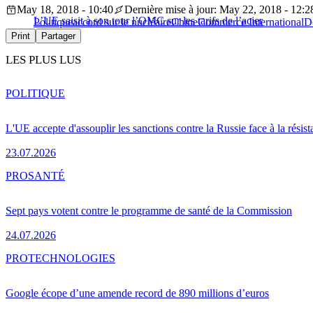
May 18, 2018 - 10:40
Dernière mise à jour: May 22, 2018 - 12:2
L’UE saisit à son tour l’OMC sur les tarifs de l’acier
Politique
accord sur le nucléaire
Chine
Commerce International
D
Print
Partager
LES PLUS LUS
POLITIQUE
L'UE accepte d'assouplir les sanctions contre la Russie face à la résis
23.07.2026
PRO
SANTÉ
Sept pays votent contre le programme de santé de la Commission
24.07.2026
PRO
TECHNOLOGIES
Google écope d’une amende record de 890 millions d’euros