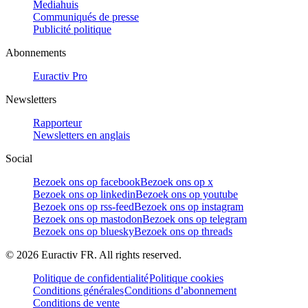
Mediahuis
Communiqués de presse
Publicité politique
Abonnements
Euractiv Pro
Newsletters
Rapporteur
Newsletters en anglais
Social
Bezoek ons op facebook
Bezoek ons op x
Bezoek ons op linkedin
Bezoek ons op youtube
Bezoek ons op rss-feed
Bezoek ons op instagram
Bezoek ons op mastodon
Bezoek ons op telegram
Bezoek ons op bluesky
Bezoek ons op threads
©
2026
Euractiv FR. All rights reserved.
Politique de confidentialité
Politique cookies
Conditions générales
Conditions d’abonnement
Conditions de vente