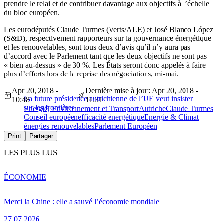
prendre le relai et de contribuer davantage aux objectifs à l’échelle
du bloc européen.
Les eurodéputés Claude Turmes (Verts/ALE) et José Blanco López
(S&D), respectivement rapporteurs sur la gouvernance énergétique
et les renouvelables, sont tous deux d’avis qu’il n’y aura pas
d’accord avec le Parlement tant que les deux objectifs ne sont pas
« bien au-dessus » de 30 %. Les États seront donc appelés à faire
plus d’efforts lors de la reprise des négociations, mi-mai.
Apr 20, 2018 -
Dernière mise à jour: Apr 20, 2018 -
La future présidence autrichienne de l’UE veut insister
10:48
11:31
sur les frontières
Energie, Environnement et Transport
Autriche
Claude Turmes
Conseil européen
efficacité énergétique
Energie & Climat
énergies renouvelables
Parlement Européen
Print
Partager
LES PLUS LUS
ÉCONOMIE
Merci la Chine : elle a sauvé l’économie mondiale
27.07.2026