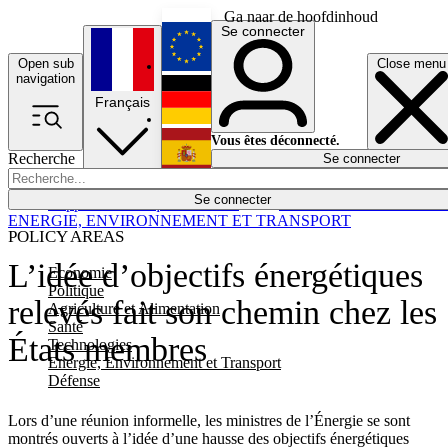
Ga naar de hoofdinhoud
Se connecter
Open sub
Close menu
English
navigation
Français
Deutsch
Vous êtes déconnecté.
Recherche
Se connecter
Español
Lumières éteintes
Se connecter
Rapporteur
Politique
Économie
Newsletters
Evénements
Em
ENERGIE, ENVIRONNEMENT ET TRANSPORT
POLICY AREAS
L’idée d’objectifs énergétiques
Economie
Politique
relevés fait son chemin chez les
Agriculture et Alimentation
Santé
États membres
Technologies
Energie, Environnement et Transport
Défense
Lors d’une réunion informelle, les ministres de l’Énergie se sont
montrés ouverts à l’idée d’une hausse des objectifs énergétiques