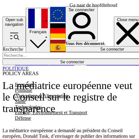
Ga naar de hoofdinhoud
Se connecter
Open sub
Close menu
English
navigation
Français
Deutsch
Vous êtes déconnecté.
Recherche
Se connecter
Español
Lumières éteintes
Se connecter
Rapporteur
Politique
Économie
Newsletters
Evénements
Em
POLITIQUE
POLICY AREAS
La médiatrice européenne veut
Economie
Politique
le Conseil sur le registre de
Agriculture et Alimentation
Santé
transparence
Technologies
Energie, Environnement et Transport
Défense
La médiatrice européenne a demandé au président du Conseil
européen, Donald Tusk, d’envisager de publier des informations sur