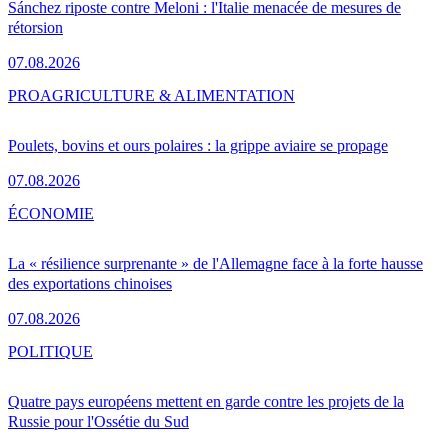
Sánchez riposte contre Meloni : l'Italie menacée de mesures de
rétorsion
07.08.2026
PRO
AGRICULTURE & ALIMENTATION
Poulets, bovins et ours polaires : la grippe aviaire se propage
07.08.2026
ÉCONOMIE
La « résilience surprenante » de l'Allemagne face à la forte hausse
des exportations chinoises
07.08.2026
POLITIQUE
Quatre pays européens mettent en garde contre les projets de la
Russie pour l'Ossétie du Sud