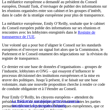
La médiatrice européenne a demandé au président du Conseil
européen, Donald Tusk, d’envisager de publier des informations sur
les réunions organisées entre son cabinet et les groupes d’intérêt,
dans le cadre de la stratégie européenne pour plus de transparence.
La médiatrice européenne, Emily O’Reilly, souhaite que le cabinet
du Conseil européen publie des informations sur ses réunions et
rencontres avec les lobbyistes enregistrés dans le
Registre de
transparence de l’UE
.
Une volonté qui a pour but d’aligner le Conseil sur les standards
européens et d’envoyer un signal fort alors que la Commission, le
Parlement et le Conseil entament des négociations sur la révision du
registre de transparence.
Ce dernier est une base de données d’organisations – groupes de
l’industrie, lobbyistes et ONG – qui essayent d’influencer le
processus décisionnel des institutions européennes et la mise en
œuvre des politiques. Jusqu’à présent, il se faisait sur une base
volontaire, mais une nouvelle proposition cherche à rendre ce code
de conduite obligatoire et à l’étendre au Conseil.
Pour Emily O’Reilly, les citoyens européens « attendent du
La médiatrice européenne remet en cause la
président Tusk et de son équipe qu’ils écoutent toutes les parties
transparence des groupes d’experts
prenantes clés sur les principales thématiques européennes, que ce