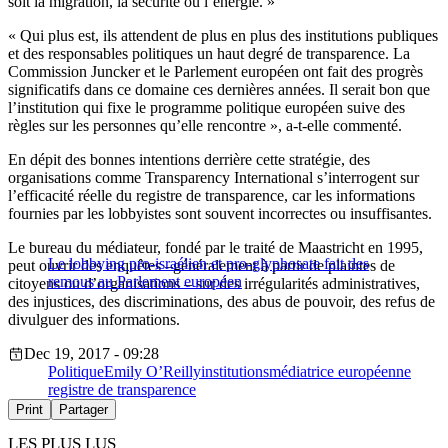
soit la migration, la sécurité ou l’énergie. »
« Qui plus est, ils attendent de plus en plus des institutions publiques
et des responsables politiques un haut degré de transparence. La
Commission Juncker et le Parlement européen ont fait des progrès
significatifs dans ce domaine ces dernières années. Il serait bon que
l’institution qui fixe le programme politique européen suive des
règles sur les personnes qu’elle rencontre », a-t-elle commenté.
En dépit des bonnes intentions derrière cette stratégie, des
organisations comme Transparency International s’interrogent sur
l’efficacité réelle du registre de transparence, car les informations
fournies par les lobbyistes sont souvent incorrectes ou insuffisantes.
Le bureau du médiateur, fondé par le traité de Maastricht en 1995,
Le lobbying pro-israélien et pro-glyphosate fait des
peut ouvrir des enquêtes –généralement à partir de plaintes de
remous au Parlement européen
citoyens ou d’organisations – sur des irrégularités administratives,
des injustices, des discriminations, des abus de pouvoir, des refus de
divulguer des informations.
Dec 19, 2017 - 09:28
Politique
Emily O’Reilly
institutions
médiatrice européenne
registre de transparence
Print
Partager
LES PLUS LUS