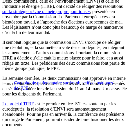
Deux commissions, celle de l’environnement (ENVI) et celle de
l’industrie et énergie (ITRE), ont décidé de rédiger des résolutions
sur la stratégie « Une planète propre pour tous »
, présentée en
novembre par la Commission. Le Parlement européen cessera
bientôt son travail, à l’approche des élections européennes de mai.
Les législateurs n’ont donc plus beaucoup de marge de manœuvre
d’ici la fin de leur mandat.
Il semblait logique que la commission ENVI s’occupe de rédiger
une résolution, et la soumette au vote des eurodéputés, en intégrant
les amendements d’autres commissions. Pourtant, la commission
ITRE a décidé qu’elle était la mieux placée pour le faire, et a aussi
rédigé un texte. Les présidents des deux commissions font partie du
même groupe politique, le PPE.
La semaine dernière, les deux commissions ont approuvé en interne
Cacophonie parlementaire sur les objectifs climatiques
leurs résolutions respectives. Les textes devront donc être présentés
de l’UE
en séance plénière lors de la session du 11 au 14 mars. Un casse-tête
pour les dirigeants du Parlement.
Le projet d’ITRE
est le premier en lice. S’il est soutenu par les
eurodéputés, la résolution d’ENVI sera automatiquement
abandonnée. Pour ne pas en arriver là, la conférence des présidents,
qui dirige le Parlement, pourrait décider de faire fusionner les deux
documents.