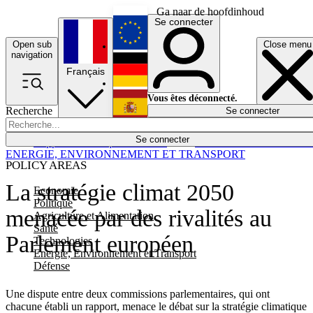
Ga naar de hoofdinhoud
Se connecter
Open sub
Close menu
English
navigation
Français
Deutsch
Vous êtes déconnecté.
Recherche
Se connecter
Español
Lumières éteintes
Se connecter
Rapporteur
Politique
Économie
Newsletters
Evénements
Em
ENERGIE, ENVIRONNEMENT ET TRANSPORT
POLICY AREAS
La stratégie climat 2050
Economie
Politique
menacée par des rivalités au
Agriculture et Alimentation
Santé
Parlement européen
Technologies
Energie, Environnement et Transport
Défense
Une dispute entre deux commissions parlementaires, qui ont
chacune établi un rapport, menace le débat sur la stratégie climatique