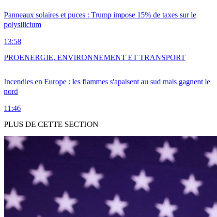
Panneaux solaires et puces : Trump impose 15% de taxes sur le
polysilicium
13:58
PRO
ENERGIE, ENVIRONNEMENT ET TRANSPORT
Incendies en Europe : les flammes s'apaisent au sud mais gagnent le
nord
11:46
PLUS DE CETTE SECTION