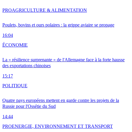
PRO
AGRICULTURE & ALIMENTATION
Poulets, bovins et ours polaires : la grippe aviaire se propage
16:04
ÉCONOMIE
La « résilience surprenante » de l'Allemagne face à la forte hausse
des exportations chinoises
15:17
POLITIQUE
Quatre pays européens mettent en garde contre les projets de la
Russie pour l'Ossétie du Sud
14:44
PRO
ENERGIE, ENVIRONNEMENT ET TRANSPORT