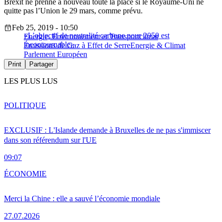
Brexit ne prenne à nouveau toute la place si le Royaume-Uni ne
quitte pas l’Union le 29 mars, comme prévu.
Feb 25, 2019 - 10:50
«L’objectif de neutralité carbone pour 2050 est
Energie, Environnement et Transport
climat
incontournable»
Émissions de Gaz à Effet de Serre
Energie & Climat
Parlement Européen
Print
Partager
LES PLUS LUS
POLITIQUE
EXCLUSIF : L'Islande demande à Bruxelles de ne pas s'immiscer
dans son référendum sur l'UE
09:07
ÉCONOMIE
Merci la Chine : elle a sauvé l’économie mondiale
27.07.2026