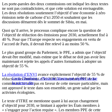
Les porte-paroles des deux commissions ont indiqué les deux textes
ne sont pas contradictoires, et que cette solution est envisageable.
Les deux résolutions soutiennent l’objectif d’une économie à zéro
émission nette de carbone d’ici 2050 et souhaitent que les
discussions démarrent dès le sommet de Sibiu, en mai.
Quoi qu’il arrive, le processus complique encore la question de
l’objectif de réduction des émissions pour 2030, actuellement fixé à
40 %. Pour que l’Europe respecte ses engagements en vertu de
l’accord de Paris, il devrait être relevé à au moins 50 %.
Le plus grand groupe du Parlement, le PPE, a admis que l’objectif
devait être modifié, mais estime que le débat ne doit pas avoir lieu
maintenant et rejette les appels d’autres formations à adopter un
objectif de 55 %.
La résolution d’ENVI
avance explicitement l’objectif de 55 % de
Greta Thunberg : «Nous ne faisons que répéter ce que
réduction des émissions d’ici 2030. Les membres PPE de la
la science dit»
commission ne sont pas en faveur de cette mesure particulière, mais
ont approuvé le texte dans son ensemble, un geste salué par les
activistes écologistes.
Le texte d’ITRE ne mentionne quant à lui aucun changement
d’objectif pour 2030, se limitant à appeler les États membres à
« s’engager pour l’action requise ». Les membres PPE de cette