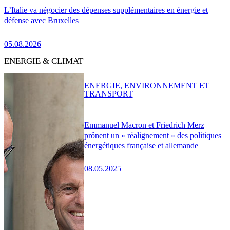
L’Italie va négocier des dépenses supplémentaires en énergie et
défense avec Bruxelles
05.08.2026
ENERGIE & CLIMAT
ENERGIE, ENVIRONNEMENT ET
TRANSPORT
Emmanuel Macron et Friedrich Merz
prônent un « réalignement » des politiques
énergétiques française et allemande
08.05.2025