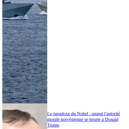
Le paradoxe du Nobel : quand l’autorité
morale norvégienne se heurte à Donald
Trump