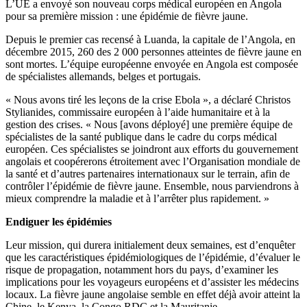
L’UE a envoyé son nouveau corps médical européen en Angola
pour sa première mission : une épidémie de fièvre jaune.
Depuis le premier cas recensé à Luanda, la capitale de l’Angola, en
décembre 2015, 260 des 2 000 personnes atteintes de fièvre jaune en
sont mortes. L’équipe européenne envoyée en Angola est composée
de spécialistes allemands, belges et portugais.
« Nous avons tiré les leçons de la crise Ebola », a déclaré Christos
Stylianides, commissaire européen à l’aide humanitaire et à la
gestion des crises. « Nous [avons déployé] une première équipe de
spécialistes de la santé publique dans le cadre du corps médical
européen. Ces spécialistes se joindront aux efforts du gouvernement
angolais et coopérerons étroitement avec l’Organisation mondiale de
la santé et d’autres partenaires internationaux sur le terrain, afin de
contrôler l’épidémie de fièvre jaune. Ensemble, nous parviendrons à
mieux comprendre la maladie et à l’arrêter plus rapidement. »
Endiguer les épidémies
Leur mission, qui durera initialement deux semaines, est d’enquêter
que les caractéristiques épidémiologiques de l’épidémie, d’évaluer le
risque de propagation, notamment hors du pays, d’examiner les
implications pour les voyageurs européens et d’assister les médecins
locaux. La fièvre jaune angolaise semble en effet déjà avoir atteint la
Chine, le Kenya, la Congo RDC et la Mauritanie.