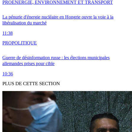
PRO
ENERGIE, ENVIRONNEMENT ET TRANSPORT
La pénurie d'énergie nucléaire en Hongrie ouvre la voie à la
libéralisation du marché
11:38
PRO
POLITIQUE
Guerre de désinformation russe : les élections municipales
allemandes prises pour cible
10:36
PLUS DE CETTE SECTION