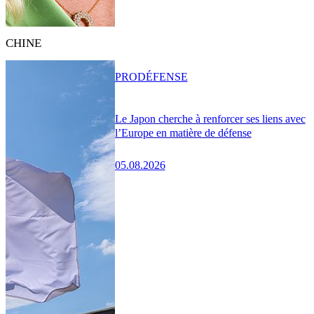
CHINE
PRO
DÉFENSE
Le Japon cherche à renforcer ses liens avec
l’Europe en matière de défense
05.08.2026