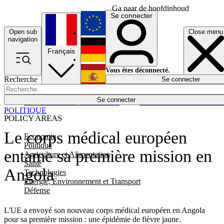
Ga naar de hoofdinhoud
Se connecter
Open sub
Close menu
English
navigation
Français
Deutsch
Vous êtes déconnecté.
Recherche
Se connecter
Español
Lumières éteintes
Se connecter
Rapporteur
Politique
Économie
Newsletters
Evénements
Em
POLITIQUE
POLICY AREAS
Le corps médical européen
Economie
Politique
entame sa première mission en
Agriculture et Alimentation
Santé
Angola
Technologies
Energie, Environnement et Transport
Défense
L'UE a envoyé son nouveau corps médical européen en Angola
pour sa première mission : une épidémie de fièvre jaune.