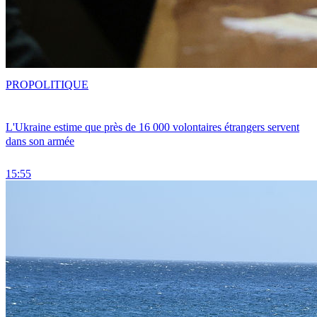
PRO
POLITIQUE
L'Ukraine estime que près de 16 000 volontaires étrangers servent
dans son armée
15:55