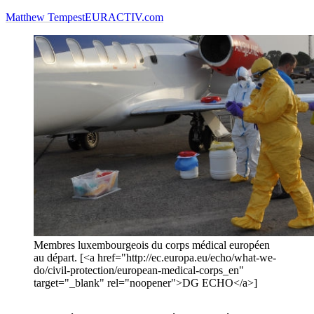
Matthew Tempest
EURACTIV.com
Membres luxembourgeois du corps médical européen
au départ. [<a href="http://ec.europa.eu/echo/what-we-
do/civil-protection/european-medical-corps_en"
target="_blank" rel="noopener">DG ECHO</a>]