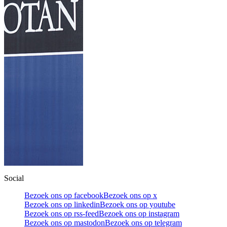
Social
Bezoek ons op facebook
Bezoek ons op x
Bezoek ons op linkedin
Bezoek ons op youtube
Bezoek ons op rss-feed
Bezoek ons op instagram
Bezoek ons op mastodon
Bezoek ons op telegram