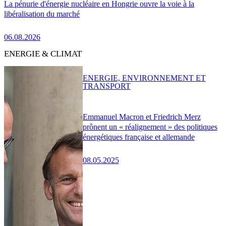
La pénurie d'énergie nucléaire en Hongrie ouvre la voie à la
libéralisation du marché
06.08.2026
ENERGIE & CLIMAT
ENERGIE, ENVIRONNEMENT ET
TRANSPORT
Emmanuel Macron et Friedrich Merz
prônent un « réalignement » des politiques
énergétiques française et allemande
08.05.2025