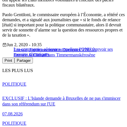
fiscaux bilatéraux.
Paolo Gentiloni, le commissaire européen à l’Économie, a réitéré ces
demandes, et a signalé aux journalistes que « si le fonds de relance
[était] si important pour la politique communautaire, alors il devrait
servir de sonnette d’alarme sur la question des ressources propres et
de la taxation ».
Jun 2, 2020 - 10:35
Les compagnies aériennes appellent l’ONU à revoir ses
Energie, Environnement et Transport
CORSIA
mesures climatiques
Energie & Climat
Frans Timmermans
kérosène
Print
Partager
LES PLUS LUS
POLITIQUE
EXCLUSIF : L'Islande demande à Bruxelles de ne pas s'immiscer
dans son référendum sur l'UE
07.08.2026
POLITIQUE