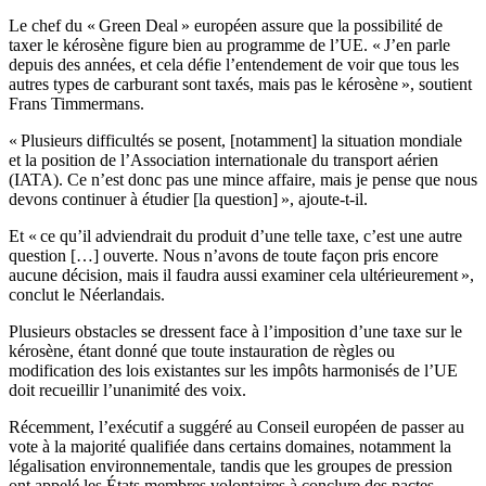
Le chef du « Green Deal » européen assure que la possibilité de
taxer le kérosène figure bien au programme de l’UE. « J’en parle
depuis des années, et cela défie l’entendement de voir que tous les
autres types de carburant sont taxés, mais pas le kérosène », soutient
Frans Timmermans.
« Plusieurs difficultés se posent, [notamment] la situation mondiale
et la position de l’Association internationale du transport aérien
(IATA). Ce n’est donc pas une mince affaire, mais je pense que nous
devons continuer à étudier [la question] », ajoute-t-il.
Et « ce qu’il adviendrait du produit d’une telle taxe, c’est une autre
question […] ouverte. Nous n’avons de toute façon pris encore
aucune décision, mais il faudra aussi examiner cela ultérieurement »,
conclut le Néerlandais.
Plusieurs obstacles se dressent face à l’imposition d’une taxe sur le
kérosène, étant donné que toute instauration de règles ou
modification des lois existantes sur les impôts harmonisés de l’UE
doit recueillir l’unanimité des voix.
Récemment, l’exécutif a suggéré au Conseil européen de passer au
vote à la majorité qualifiée dans certains domaines, notamment la
légalisation environnementale, tandis que les groupes de pression
ont appelé les États membres volontaires à conclure des pactes