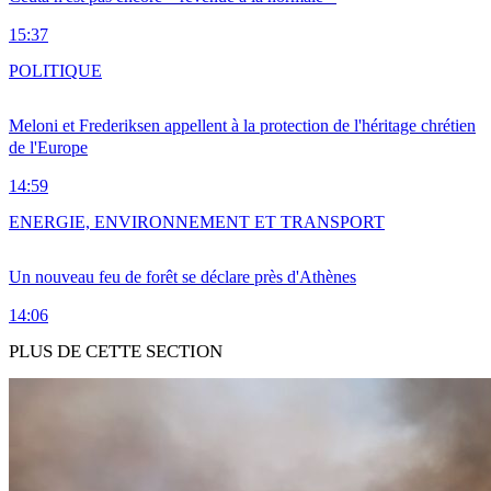
15:37
POLITIQUE
Meloni et Frederiksen appellent à la protection de l'héritage chrétien
de l'Europe
14:59
ENERGIE, ENVIRONNEMENT ET TRANSPORT
Un nouveau feu de forêt se déclare près d'Athènes
14:06
PLUS DE CETTE SECTION