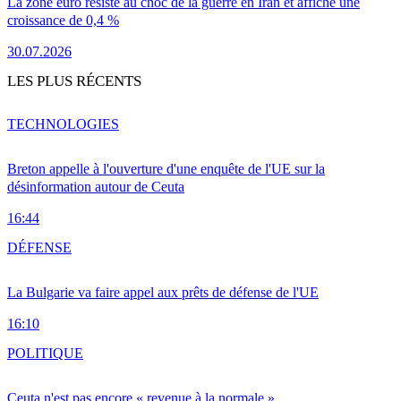
La zone euro résiste au choc de la guerre en Iran et affiche une
croissance de 0,4 %
30.07.2026
LES PLUS RÉCENTS
TECHNOLOGIES
Breton appelle à l'ouverture d'une enquête de l'UE sur la
désinformation autour de Ceuta
16:44
DÉFENSE
La Bulgarie va faire appel aux prêts de défense de l'UE
16:10
POLITIQUE
Ceuta n'est pas encore « revenue à la normale »