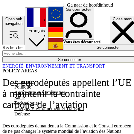
Ga naar de hoofdinhoud
Se connecter
Open sub
Close menu
English
navigation
Français
Deutsch
Vous êtes déconnecté.
Recherche
Se connecter
Español
Lumières éteintes
Se connecter
Rapporteur
Politique
Économie
Newsletters
Evénements
Em
ENERGIE, ENVIRONNEMENT ET TRANSPORT
POLICY AREAS
Des eurodéputés appellent l’UE
Economie
Politique
à maintenir la contrainte
Agriculture et Alimentation
Santé
carbone de l’aviation
Technologies
Energie, Environnement et Transport
Défense
Des eurodéputés demandent à la Commission et le Conseil européen
de ne pas changer le système mondial de l’aviation des Nations