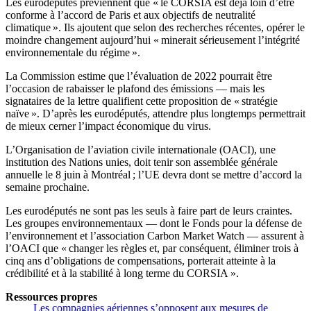
Les eurodéputés préviennent que « le CORSIA est déjà loin d’être
conforme à l’accord de Paris et aux objectifs de neutralité
climatique ». Ils ajoutent que selon des recherches récentes, opérer le
moindre changement aujourd’hui « minerait sérieusement l’intégrité
environnementale du régime ».
La Commission estime que l’évaluation de 2022 pourrait être
l’occasion de rabaisser le plafond des émissions — mais les
signataires de la lettre qualifient cette proposition de « stratégie
naïve ». D’après les eurodéputés, attendre plus longtemps permettrait
de mieux cerner l’impact économique du virus.
L’Organisation de l’aviation civile internationale (OACI), une
institution des Nations unies, doit tenir son assemblée générale
annuelle le 8 juin à Montréal ; l’UE devra dont se mettre d’accord la
semaine prochaine.
Les eurodéputés ne sont pas les seuls à faire part de leurs craintes.
Les groupes environnementaux — dont le Fonds pour la défense de
l’environnement et l’association Carbon Market Watch — assurent à
l’OACI que « changer les règles et, par conséquent, éliminer trois à
cinq ans d’obligations de compensations, porterait atteinte à la
crédibilité et à la stabilité à long terme du CORSIA ».
Ressources propres
Les compagnies aériennes s’opposent aux mesures de