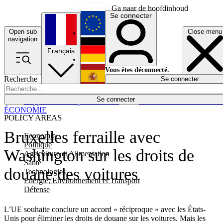
Ga naar de hoofdinhoud
Se connecter
Open sub
Close menu
English
navigation
Français
Deutsch
Vous êtes déconnecté.
Recherche
Se connecter
Español
Lumières éteintes
Se connecter
Rapporteur
Politique
Économie
Newsletters
Evénements
Em
ÉCONOMIE
POLICY AREAS
Bruxelles ferraille avec
Economie
Politique
Washington sur les droits de
Agriculture et Alimentation
Santé
douane des voitures
Technologies
Energie, Environnement et Transport
Défense
L’UE souhaite conclure un accord « réciproque » avec les États-
Unis pour éliminer les droits de douane sur les voitures. Mais les