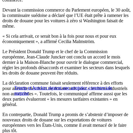
Devant la commission commerce du Parlement européen, le 30 août,
la commissaire suédoise a déclaré que l’UE était prête à ramener les
droits de douane pour les voitures à zéro si Washington faisait de
même.
« Si cela arrivait, ce serait bon à la fois pour nous et pour eux
économiquement », a affirmé Cecilia Malmström.
Le Président Donald Trump et le chef de la Commission
européenne, Jean-Claude Juncker ont conclu un accord le mois
dernier à la Maison-Blanche pour ouvrir le dialogue commercial,
régler les profonds désaccords et examiner les secteurs dans lesquels
les droits de douane peuvent être réduits.
La déclaration commune faisait seulement référence à des efforts
Trump et Juncker signent une armistice commerciale
pour atteindre des droits de douane nuls pour « les biens industriels
surprise
non automobiles ». Toutefois, le communiqué affirme aussi que les
deux parties évalueront « les mesures tarifaires existantes » en
général.
En contrepartie, Donald Trump a promis de s’abstenir d’imposer de
nouveaux droits de douane sur les exportations de voitures
européennes vers les États-Unis, comme il avait menacé de le faire
plus tôt.