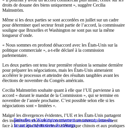
droits de douane des biens uniquement », suggère Cecilia
Malmström.
Même si les deux parties se sont accordées en juillet sur un cadre
pour déterminer quel secteur ferait partie de l’accord, la commissaire
souligne que Bruxelles et Washington ne sont pas sur la même
longueur d’onde.
« Nous sommes en profond désaccord avec les États-Unis sur la
politique commerciale », a-t-elle déclaré à la commission
parlementaire.
Les deux parties ont tenu leur première réunion la semaine dernière
pour préparer les négociations, mais les États-Unis aimeraient
accélérer le processus et atteindre des résultats tangibles avant les
élections de novembre du Congrès américain.
Cecilia Malmström souhaite quant à elle que l’UE parvienne à un
accord « durant le mandat de la Commission », qui se termine en
novembre de l’année prochaine. C’est possible selon elle si les
négociations sont « limitées ».
Malgré les divergences évidentes, l’UE et les États-Unis partagent
Bruxelles et Washington entament un nouveau bras-de-
des inquiétudes vis-à-vis du commerce international, notamment
fer sur les exportations de voitures
face à la surcapacité du secteur sidérurgique chinois et aux pratiques