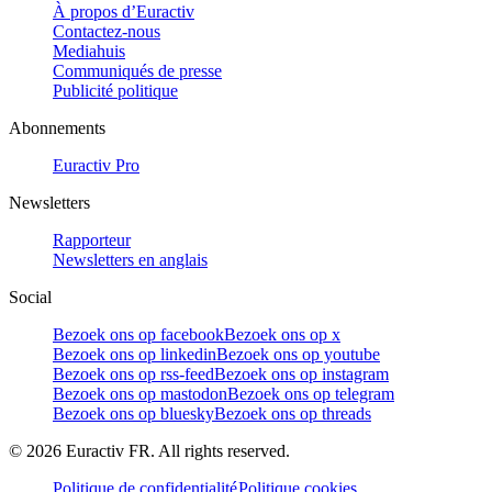
À propos d’Euractiv
Contactez-nous
Mediahuis
Communiqués de presse
Publicité politique
Abonnements
Euractiv Pro
Newsletters
Rapporteur
Newsletters en anglais
Social
Bezoek ons op facebook
Bezoek ons op x
Bezoek ons op linkedin
Bezoek ons op youtube
Bezoek ons op rss-feed
Bezoek ons op instagram
Bezoek ons op mastodon
Bezoek ons op telegram
Bezoek ons op bluesky
Bezoek ons op threads
©
2026
Euractiv FR. All rights reserved.
Politique de confidentialité
Politique cookies