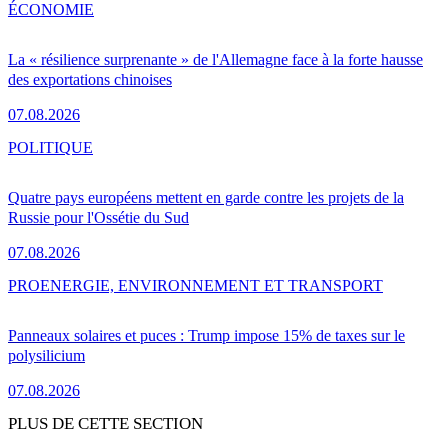
ÉCONOMIE
La « résilience surprenante » de l'Allemagne face à la forte hausse
des exportations chinoises
07.08.2026
POLITIQUE
Quatre pays européens mettent en garde contre les projets de la
Russie pour l'Ossétie du Sud
07.08.2026
PRO
ENERGIE, ENVIRONNEMENT ET TRANSPORT
Panneaux solaires et puces : Trump impose 15% de taxes sur le
polysilicium
07.08.2026
PLUS DE CETTE SECTION