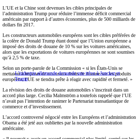
L’UE et la Chine sont devenues les cibles principales de
l’administration Trump pour réduire l’immense déficit commercial
américain par rapport à d’autres économies, plus de 500 milliards de
dollars fin 2017.
Les constructeurs automobiles européens sont les cibles préférées de
la colère de Donald Trump étant donné que l’Union européenne a
imposé des droits de douane de 10 % sur les voitures américaines,
alors que les exportations de voitures européennes ne sont soumises
qu’à 2,5 % de taxe.
Selon un porte-parole de la Commission « si les États-Unis se
L’industrie allemande demande une trève à Juncker et
mettaient à imposer de nouveaux droits de douane sur les produits
Trump
européens, l’UE se tiendra prête à réagir avec rapidité et fermeté. »
La révision des droits de douane automobiles s’inscrirait dans un
accord plus large. Cecilia Malmström a toutefois rappelé que l’UE
n’avait pas l’intention de ranimer le Partenariat transatlantique de
commerce et d’investissement.
L’accord controversé négocié entre les Européens et l’administration
Obama a été jeté aux oubliettes par la nouvelle administration
américaine.
« Il pourrait y avoir un accord commercial plus limité, centré sur les