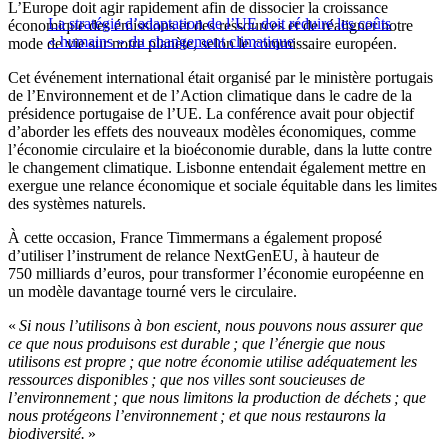
L’Europe doit agir rapidement afin de dissocier la croissance
La stratégie d’adaptation de l’UE doit réduire les coûts
économique des émissions et des ressources et de réaligner notre
« humains » du changement climatique
mode de vie sur notre planète, selon le commissaire européen.
Cet événement international était organisé par le ministère portugais
de l’Environnement et de l’Action climatique dans le cadre de la
présidence portugaise de l’UE. La conférence avait pour objectif
d’aborder les effets des nouveaux modèles économiques, comme
l’économie circulaire et la bioéconomie durable, dans la lutte contre
le changement climatique. Lisbonne entendait également mettre en
exergue une relance économique et sociale équitable dans les limites
des systèmes naturels.
À cette occasion, France Timmermans a également proposé
d’utiliser l’instrument de relance NextGenEU, à hauteur de
750 milliards d’euros, pour transformer l’économie européenne en
un modèle davantage tourné vers le circulaire.
«
Si nous l’utilisons à bon escient, nous pouvons nous assurer que
ce que nous produisons est durable ; que l’énergie que nous
utilisons est propre ; que notre économie utilise adéquatement les
ressources disponibles ; que nos villes sont soucieuses de
l’environnement ; que nous limitons la production de déchets ; que
nous protégeons l’environnement ; et que nous restaurons la
biodiversité.
»