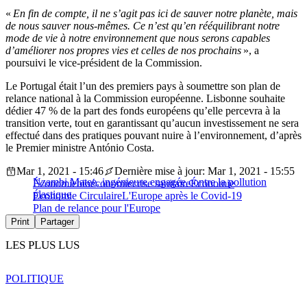
«
En fin de compte, il ne s’agit pas ici de sauver notre planète, mais
de nous sauver nous-mêmes. Ce n’est qu’en rééquilibrant notre
mode de vie à notre environnement que nous serons capables
d’améliorer nos propres vies et celles de nos prochains
», a
poursuivi le vice-président de la Commission.
Le Portugal était l’un des premiers pays à soumettre son plan de
relance national à la Commission européenne. Lisbonne souhaite
dédier 47 % de la part des fonds européens qu’elle percevra à la
transition verte, tout en garantissant qu’aucun investissement ne sera
effectué dans des pratiques pouvant nuire à l’environnement, d’après
le Premier ministre António Costa.
Mar 1, 2021 - 15:46
Dernière mise à jour: Mar 1, 2021 - 15:55
Nzambi Matee, ingénieure engagée contre la pollution
Économie
bioéconomie
crise sanitaire
Économie
plastique
Économie Circulaire
L'Europe après le Covid-19
Plan de relance pour l'Europe
Print
Partager
LES PLUS LUS
POLITIQUE