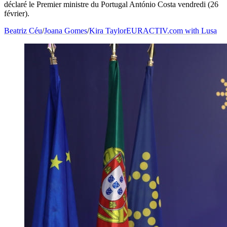
déclaré le Premier ministre du Portugal António Costa vendredi (26
février).
Beatriz Céu
/
Joana Gomes
/
Kira Taylor
EURACTIV.com with Lusa