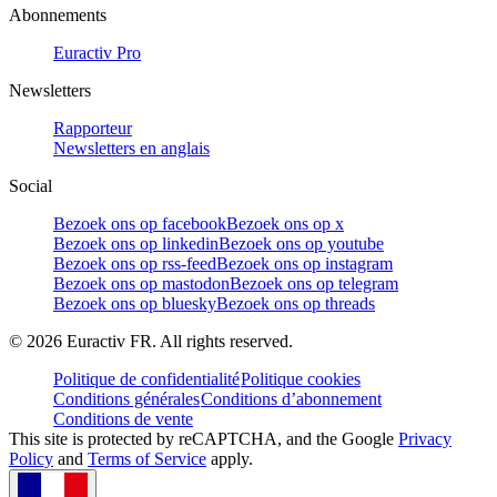
Abonnements
Euractiv Pro
Newsletters
Rapporteur
Newsletters en anglais
Social
Bezoek ons op facebook
Bezoek ons op x
Bezoek ons op linkedin
Bezoek ons op youtube
Bezoek ons op rss-feed
Bezoek ons op instagram
Bezoek ons op mastodon
Bezoek ons op telegram
Bezoek ons op bluesky
Bezoek ons op threads
©
2026
Euractiv FR. All rights reserved.
Politique de confidentialité
Politique cookies
Conditions générales
Conditions d’abonnement
Conditions de vente
This site is protected by reCAPTCHA, and the Google
Privacy
Policy
and
Terms of Service
apply.