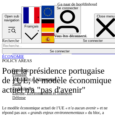
Ga naar de hoofdinhoud
Se connecter
Open sub
Close menu
English
navigation
Français
Deutsch
Vous êtes déconnecté.
Recherche
Se connecter
Español
Lumières éteintes
Se connecter
Rapporteur
Politique
Économie
Newsletters
Evénements
Em
ÉCONOMIE
POLICY AREAS
Pour la présidence portugaise
Economie
Politique
de l'UE, le modèle économique
Agriculture et Alimentation
Santé
actuel n'a "pas d'avenir"
Technologies
Energie, Environnement et Transport
Défense
Le modèle économique actuel de l’UE
« n’a aucun avenir »
et ne
répond pas aux
« grands enjeux environnementaux »
du bloc, a