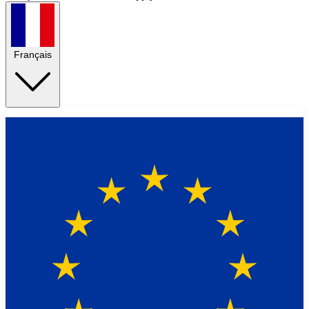
Français