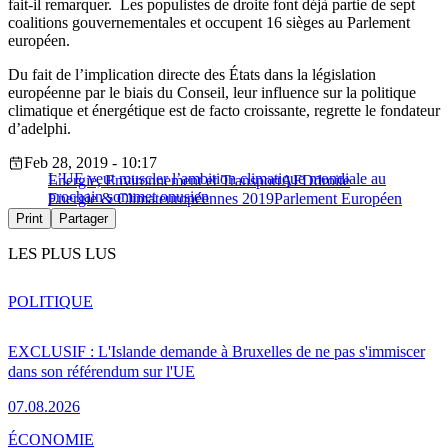
fait-il remarquer. Les populistes de droite font déjà partie de sept
coalitions gouvernementales et occupent 16 sièges au Parlement
européen.
Du fait de l’implication directe des États dans la législation
européenne par le biais du Conseil, leur influence sur la politique
climatique et énergétique est de facto croissante, regrette le fondateur
d’adelphi.
Feb 28, 2019 - 10:17
L’UE veut muscler l’ambition climatique mondiale au
Energie, Environnement et Transport
AFD
droite
prochain sommet onusien
Energie & Climat
européennes 2019
Parlement Européen
Print
Partager
LES PLUS LUS
POLITIQUE
EXCLUSIF : L'Islande demande à Bruxelles de ne pas s'immiscer
dans son référendum sur l'UE
07.08.2026
ÉCONOMIE