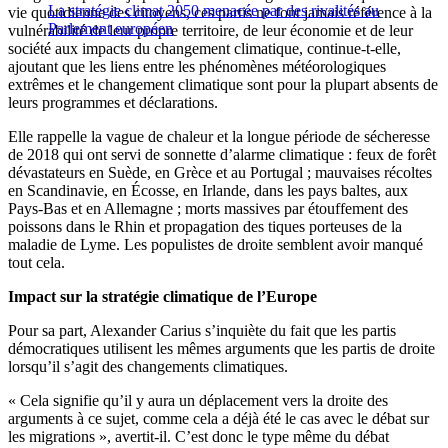
La stratégie climat 2050 menacée par des rivalités au
vie quotidienne des citoyens, ces partis ne font jamais référence à la
Parlement européen
vulnérabilité de leur propre territoire, de leur économie et de leur
société aux impacts du changement climatique, continue-t-elle,
ajoutant que les liens entre les phénomènes météorologiques
extrêmes et le changement climatique sont pour la plupart absents de
leurs programmes et déclarations.
Elle rappelle la vague de chaleur et la longue période de sécheresse
de 2018 qui ont servi de sonnette d’alarme climatique : feux de forêt
dévastateurs en Suède, en Grèce et au Portugal ; mauvaises récoltes
en Scandinavie, en Écosse, en Irlande, dans les pays baltes, aux
Pays-Bas et en Allemagne ; morts massives par étouffement des
poissons dans le Rhin et propagation des tiques porteuses de la
maladie de Lyme. Les populistes de droite semblent avoir manqué
tout cela.
Impact sur la stratégie climatique de l’Europe
Pour sa part, Alexander Carius s’inquiète du fait que les partis
démocratiques utilisent les mêmes arguments que les partis de droite
lorsqu’il s’agit des changements climatiques.
« Cela signifie qu’il y aura un déplacement vers la droite des
arguments à ce sujet, comme cela a déjà été le cas avec le débat sur
les migrations », avertit-il. C’est donc le type même du débat