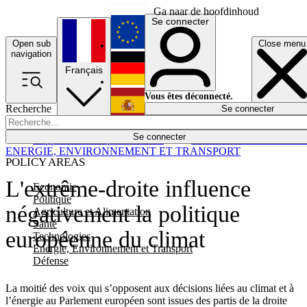
Ga naar de hoofdinhoud
Se connecter
Open sub
Close menu
English
navigation
Français
Deutsch
Vous êtes déconnecté.
Recherche
Se connecter
Español
Lumières éteintes
Se connecter
Rapporteur
Politique
Économie
Newsletters
Evénements
Em
ENERGIE, ENVIRONNEMENT ET TRANSPORT
POLICY AREAS
L'extrême-droite influence
Economie
Politique
négativement la politique
Agriculture et Alimentation
Santé
européenne du climat
Technologies
Energie, Environnement et Transport
Défense
La moitié des voix qui s’opposent aux décisions liées au climat et à
l’énergie au Parlement européen sont issues des partis de la droite