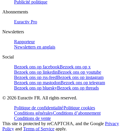
Publicité politique
Abonnements
Euractiv Pro
Newsletters
Rapporteur
Newsletters en anglais
Social
Bezoek ons op facebook
Bezoek ons op x
Bezoek ons op linkedin
Bezoek ons op youtube
Bezoek ons op rss-feed
Bezoek ons op instagram
Bezoek ons op mastodon
Bezoek ons op telegram
Bezoek ons op bluesky
Bezoek ons op threads
©
2026
Euractiv FR. All rights reserved.
Politique de confidentialité
Politique cookies
Conditions générales
Conditions d’abonnement
Conditions de vente
This site is protected by reCAPTCHA, and the Google
Privacy
Policy
and
Terms of Service
apply.