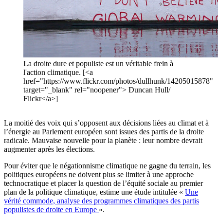
La droite dure et populiste est un véritable frein à
l'action climatique. [<a
href="https://www.flickr.com/photos/dullhunk/14205015878"
target="_blank" rel="noopener"> Duncan Hull/​
Flickr</a>]
La moitié des voix qui s’opposent aux décisions liées au climat et à
l’énergie au Parlement européen sont issues des partis de la droite
radicale. Mauvaise nouvelle pour la planète : leur nombre devrait
augmenter après les élections.
Pour éviter que le négationnisme climatique ne gagne du terrain, les
politiques européens ne doivent plus se limiter à une approche
technocratique et placer la question de l’équité sociale au premier
plan de la politique climatique, estime une étude intitulée «
Une
vérité commode, analyse des programmes climatiques des partis
populistes de droite en Europe
».