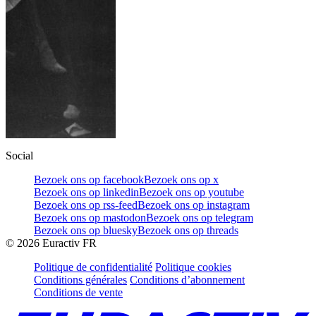
Social
Bezoek ons op facebook
Bezoek ons op x
Bezoek ons op linkedin
Bezoek ons op youtube
Bezoek ons op rss-feed
Bezoek ons op instagram
Bezoek ons op mastodon
Bezoek ons op telegram
Bezoek ons op bluesky
Bezoek ons op threads
©
2026
Euractiv FR
Politique de confidentialité
Politique cookies
Conditions générales
Conditions d’abonnement
Conditions de vente