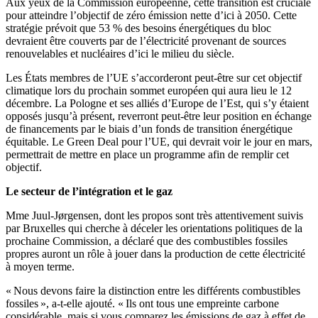
Aux yeux de la Commission européenne, cette transition est cruciale
pour atteindre l’objectif de zéro émission nette d’ici à 2050. Cette
stratégie prévoit que 53 % des besoins énergétiques du bloc
devraient être couverts par de l’électricité provenant de sources
renouvelables et nucléaires d’ici le milieu du siècle.
Les États membres de l’UE s’accorderont peut-être sur cet objectif
climatique lors du prochain sommet européen qui aura lieu le 12
décembre. La Pologne et ses alliés d’Europe de l’Est, qui s’y étaient
opposés jusqu’à présent, reverront peut-être leur position en échange
de financements par le biais d’un fonds de transition énergétique
équitable. Le Green Deal pour l’UE, qui devrait voir le jour en mars,
permettrait de mettre en place un programme afin de remplir cet
objectif.
Le secteur de l’intégration et le gaz
Mme Juul-Jørgensen, dont les propos sont très attentivement suivis
par Bruxelles qui cherche à déceler les orientations politiques de la
prochaine Commission, a déclaré que des combustibles fossiles
propres auront un rôle à jouer dans la production de cette électricité
à moyen terme.
« Nous devons faire la distinction entre les différents combustibles
fossiles », a-t-elle ajouté. « Ils ont tous une empreinte carbone
considérable, mais si vous comparez les émissions de gaz à effet de