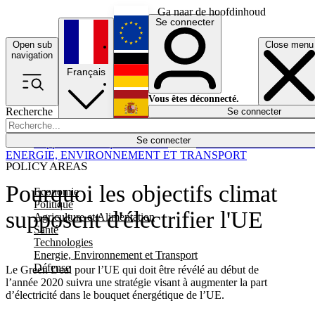
Ga naar de hoofdinhoud
Se connecter
Open sub
Close menu
English
navigation
Français
Deutsch
Vous êtes déconnecté.
Recherche
Se connecter
Español
Lumières éteintes
Se connecter
Rapporteur
Politique
Économie
Newsletters
Evénements
Em
ENERGIE, ENVIRONNEMENT ET TRANSPORT
POLICY AREAS
Pourquoi les objectifs climat
Economie
Politique
supposent d'électrifier l'UE
Agriculture et Alimentation
Santé
Technologies
Energie, Environnement et Transport
Défense
Le Green Deal pour l’UE qui doit être révélé au début de
l’année 2020 suivra une stratégie visant à augmenter la part
d’électricité dans le bouquet énergétique de l’UE.