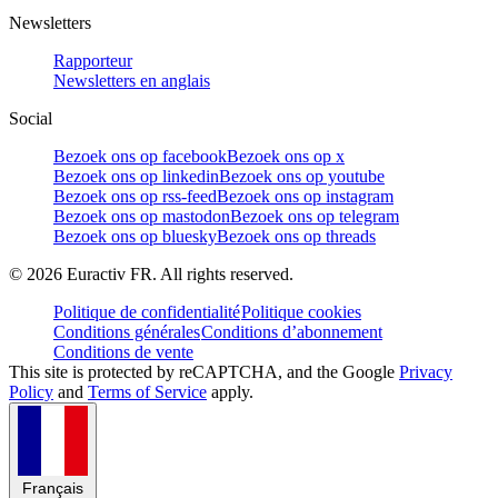
Newsletters
Rapporteur
Newsletters en anglais
Social
Bezoek ons op facebook
Bezoek ons op x
Bezoek ons op linkedin
Bezoek ons op youtube
Bezoek ons op rss-feed
Bezoek ons op instagram
Bezoek ons op mastodon
Bezoek ons op telegram
Bezoek ons op bluesky
Bezoek ons op threads
©
2026
Euractiv FR. All rights reserved.
Politique de confidentialité
Politique cookies
Conditions générales
Conditions d’abonnement
Conditions de vente
This site is protected by reCAPTCHA, and the Google
Privacy
Policy
and
Terms of Service
apply.
Français