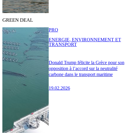
GREEN DEAL
PRO
ENERGIE, ENVIRONNEMENT ET
TRANSPORT
Donald Trump félicite la Grèce pour son
opposition à l’accord sur la neutralité
carbone dans le transport maritime
19.02.2026