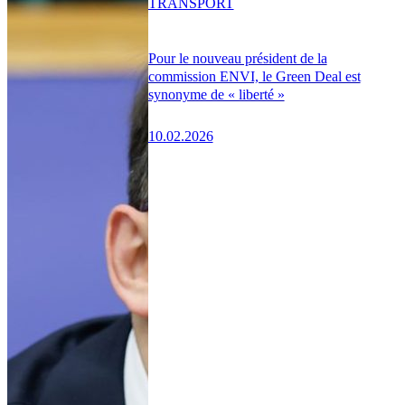
TRANSPORT
Pour le nouveau président de la
commission ENVI, le Green Deal est
synonyme de « liberté »
10.02.2026