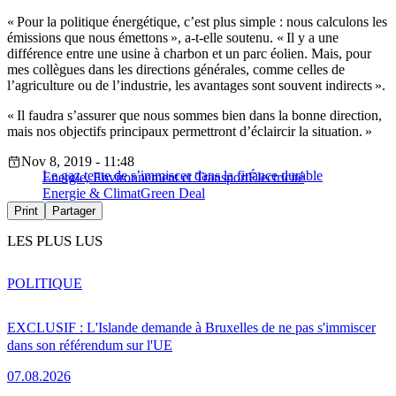
« Pour la politique énergétique, c’est plus simple : nous calculons les
émissions que nous émettons », a-t-elle soutenu. « Il y a une
différence entre une usine à charbon et un parc éolien. Mais, pour
mes collègues dans les directions générales, comme celles de
l’agriculture ou de l’industrie, les avantages sont souvent indirects ».
« Il faudra s’assurer que nous sommes bien dans la bonne direction,
mais nos objectifs principaux permettront d’éclaircir la situation. »
Nov 8, 2019 - 11:48
Le gaz tente de s’immiscer dans la finance durable
Energie, Environnement et Transport
Électricité
Energie & Climat
Green Deal
Print
Partager
LES PLUS LUS
POLITIQUE
EXCLUSIF : L'Islande demande à Bruxelles de ne pas s'immiscer
dans son référendum sur l'UE
07.08.2026