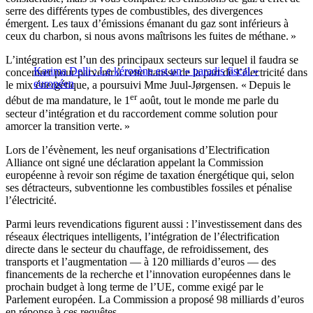
serre des différents types de combustibles, des divergences
émergent. Les taux d’émissions émanant du gaz sont inférieurs à
ceux du charbon, si nous avons maîtrisons les fuites de méthane. »
L’intégration est l’un des principaux secteurs sur lequel il faudra se
Karima Delli : Le kérosène est un « paradis fiscal »
concentrer pour parvenir à cette hausse de la part de l’électricité dans
européen
le mix énergétique, a poursuivi Mme Juul-Jørgensen. « Depuis le
er
début de ma mandature, le 1
août, tout le monde me parle du
secteur d’intégration et du raccordement comme solution pour
amorcer la transition verte. »
Lors de l’évènement, les neuf organisations d’Electrification
Alliance ont signé une déclaration appelant la Commission
européenne à revoir son régime de taxation énergétique qui, selon
ses détracteurs, subventionne les combustibles fossiles et pénalise
l’électricité.
Parmi leurs revendications figurent aussi : l’investissement dans des
réseaux électriques intelligents, l’intégration de l’électrification
directe dans le secteur du chauffage, de refroidissement, des
transports et l’augmentation — à 120 milliards d’euros — des
financements de la recherche et l’innovation européennes dans le
prochain budget à long terme de l’UE, comme exigé par le
Parlement européen. La Commission a proposé 98 milliards d’euros
en réponse à ces requêtes.