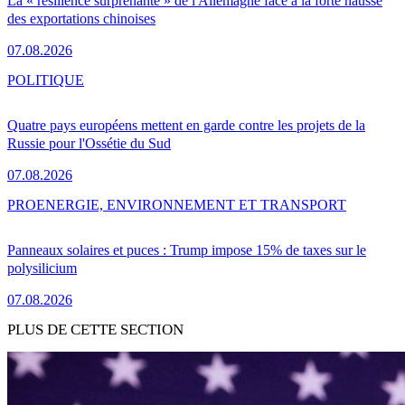
La « résilience surprenante » de l'Allemagne face à la forte hausse
des exportations chinoises
07.08.2026
POLITIQUE
Quatre pays européens mettent en garde contre les projets de la
Russie pour l'Ossétie du Sud
07.08.2026
PRO
ENERGIE, ENVIRONNEMENT ET TRANSPORT
Panneaux solaires et puces : Trump impose 15% de taxes sur le
polysilicium
07.08.2026
PLUS DE CETTE SECTION