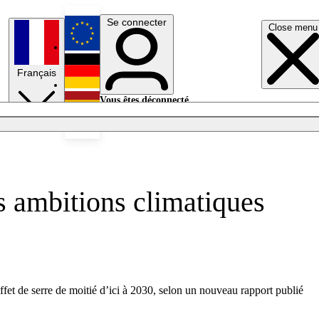
Se connecter
Close menu
English
Français
Deutsch
Vous êtes déconnecté.
Se connecter
Español
Lumières éteintes
es ambitions climatiques
et de serre de moitié d’ici à 2030, selon un nouveau rapport publié