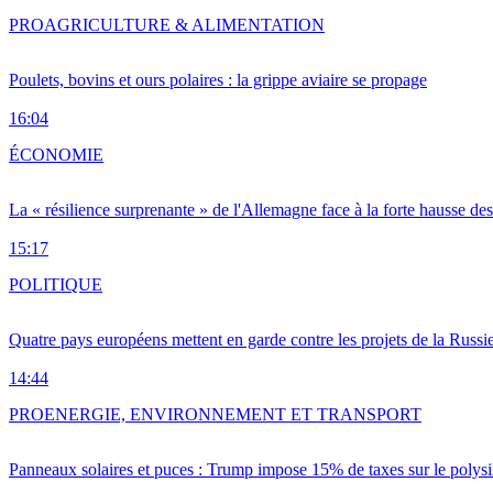
PRO
AGRICULTURE & ALIMENTATION
Poulets, bovins et ours polaires : la grippe aviaire se propage
16:04
ÉCONOMIE
La « résilience surprenante » de l'Allemagne face à la forte hausse de
15:17
POLITIQUE
Quatre pays européens mettent en garde contre les projets de la Russi
14:44
PRO
ENERGIE, ENVIRONNEMENT ET TRANSPORT
Panneaux solaires et puces : Trump impose 15% de taxes sur le polysi