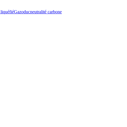
liquéfié
Gazoduc
neutralité carbone