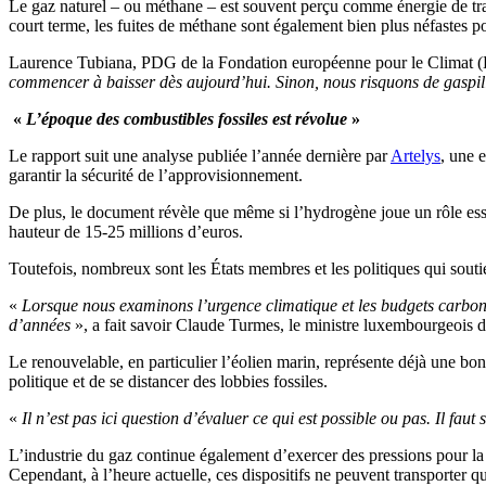
Le gaz naturel – ou méthane – est souvent perçu comme énergie de tra
court terme, les fuites de méthane sont également bien plus néfastes 
Laurence Tubiana, PDG de la Fondation européenne pour le Climat (
commencer à baisser dès aujourd’hui. Sinon, nous risquons de gaspill
«
L’époque des combustibles fossiles est révolue
»
Le rapport suit une analyse publiée l’année dernière par
Artelys
, une 
garantir la sécurité de l’approvisionnement.
De plus, le document révèle que même si l’hydrogène joue un rôle essent
hauteur de 15-25 millions d’euros.
Toutefois, nombreux sont les États membres et les politiques qui souti
«
Lorsque nous examinons l’urgence climatique et les budgets carbone [
d’années
», a fait savoir Claude Turmes, le ministre luxembourgeois d
Le renouvelable, en particulier l’éolien marin, représente déjà une bonn
politique et de se distancer des lobbies fossiles.
«
Il n’est pas ici question d’évaluer ce qui est possible ou pas. Il faut 
L’industrie du gaz continue également d’exercer des pressions pour la
Cependant, à l’heure actuelle, ces dispositifs ne peuvent transporter 