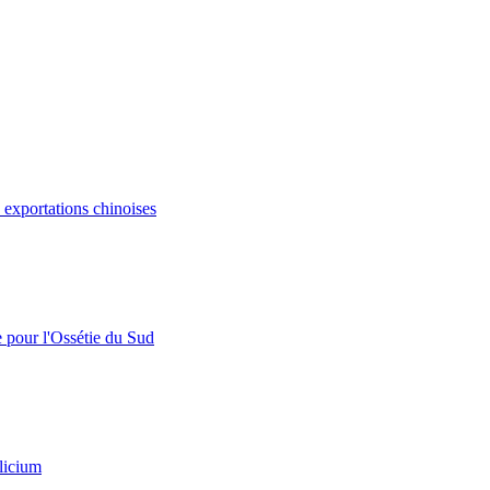
s exportations chinoises
e pour l'Ossétie du Sud
licium