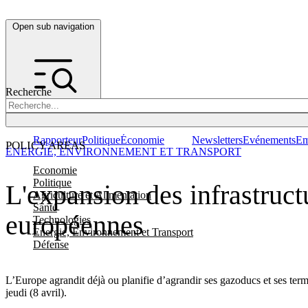
Open sub navigation
Recherche
Rapporteur
Politique
Économie
Newsletters
Evénements
Em
POLICY AREAS
ENERGIE, ENVIRONNEMENT ET TRANSPORT
Economie
Politique
L'expansion des infrastruct
Agriculture et Alimentation
Santé
européennes
Technologies
Energie, Environnement et Transport
Défense
L’Europe agrandit déjà ou planifie d’agrandir ses gazoducs et ses te
jeudi (8 avril).