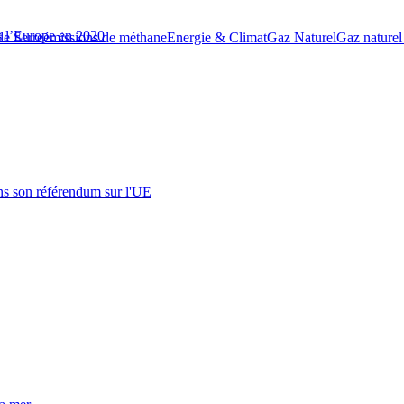
s l’Europe en 2020
de Serre
émissions de méthane
Energie & Climat
Gaz Naturel
Gaz naturel 
s son référendum sur l'UE