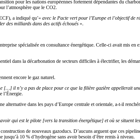
nsition pour les nations européennes fortement dépendantes du charbon
pour l’atmosphère que le CO2.
ECF), a indiqué qu’«
avec le Pacte vert pour l’Europe et l’objectif de
er des milliards dans des actifs échoués
».
entreprise spécialisée en consultance énergétique. Celle-ci avait mis en 
iel dans la décarbonation de secteurs difficiles à électrifier, les démar
ennent encore le gaz naturel.
…] il n’y a pas de place pour ce que la filière gazière appellerait une 
e l’Énergie.
e alternative dans les pays d’Europe centrale et orientale, a-t-il renché
savoir qui est le pilote [vers la transition énergétique] et où se situent 
 construction de nouveaux gazoducs. D’aucuns arguent que ces pipelines 
que jusqu’à 10 % d’hydrogène sans avoir besoin d’être remis à niveau.