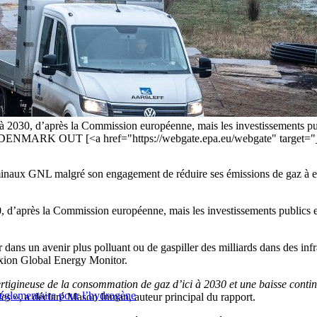
 à 2030, d’après la Commission européenne, mais les investissements pu
ris DENMARK OUT [<a href="https://webgate.epa.eu/webgate" target=
rminaux GNL malgré son engagement de réduire ses émissions de gaz à ef
0, d’après la Commission européenne, mais les investissements publics e
r dans un avenir plus polluant ou de gaspiller des milliards dans des in
lexion Global Energy Monitor.
ertigineuse de la consommation de gaz d’ici à 2030 et une baisse contin
 réglementaire pour l’hydrogène
les
», a déclaré Mason Inman, auteur principal du rapport.