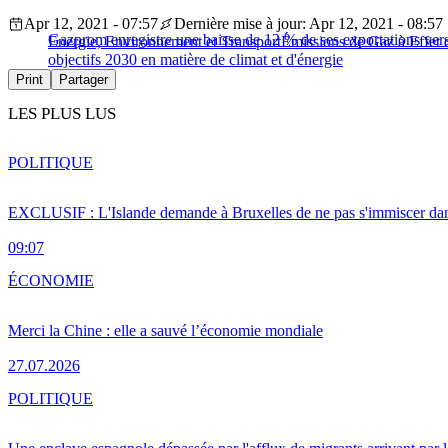
Apr 12, 2021 - 07:57
Dernière mise à jour: Apr 12, 2021 - 08:57
Gazprom enregistre une baisse de 12 % de ses exportations ver
Energie, Environnement et Transport
Émissions de Gaz à Effet 
objectifs 2030 en matière de climat et d'énergie
Print
Partager
LES PLUS LUS
POLITIQUE
EXCLUSIF : L'Islande demande à Bruxelles de ne pas s'immiscer dan
09:07
ÉCONOMIE
Merci la Chine : elle a sauvé l’économie mondiale
27.07.2026
POLITIQUE