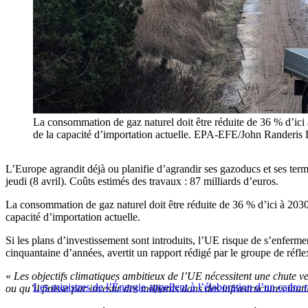
La consommation de gaz naturel doit être réduite de 36 % d’ici
de la capacité d’importation actuelle. EPA-EFE/John Rande
L’Europe agrandit déjà ou planifie d’agrandir ses gazoducs et ses te
jeudi (8 avril). Coûts estimés des travaux : 87 milliards d’euros.
La consommation de gaz naturel doit être réduite de 36 % d’ici à 203
capacité d’importation actuelle.
Si les plans d’investissement sont introduits, l’UE risque de s’enferme
cinquantaine d’années, avertit un rapport rédigé par le groupe de réf
«
Les objectifs climatiques ambitieux de l’UE nécessitent une chute v
Les ministres de l’Énergie appellent à l’élaboration d’un cadre
ou qu’il finisse par investir des milliards dans des infrastructures inuti