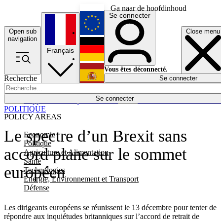
Ga naar de hoofdinhoud
Se connecter
Open sub
Close menu
English
navigation
Français
Deutsch
Vous êtes déconnecté.
Recherche
Se connecter
Español
Lumières éteintes
Se connecter
Rapporteur
Politique
Économie
Newsletters
Evénements
Em
POLITIQUE
POLICY AREAS
Le spectre d’un Brexit sans
Economie
Politique
accord plane sur le sommet
Agriculture et Alimentation
Santé
européen
Technologies
Energie, Environnement et Transport
Défense
Les dirigeants européens se réunissent le 13 décembre pour tenter de
répondre aux inquiétudes britanniques sur l’accord de retrait de