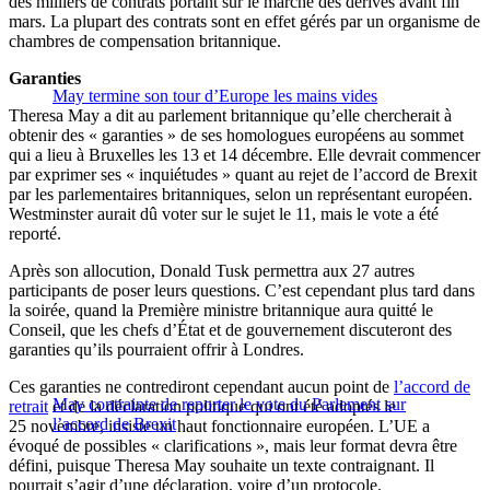
des milliers de contrats portant sur le marché des dérivés avant fin
mars. La plupart des contrats sont en effet gérés par un organisme de
chambres de compensation britannique.
Garanties
May termine son tour d’Europe les mains vides
Theresa May a dit au parlement britannique qu’elle chercherait à
obtenir des « garanties » de ses homologues européens au sommet
qui a lieu à Bruxelles les 13 et 14 décembre. Elle devrait commencer
par exprimer ses « inquiétudes » quant au rejet de l’accord de Brexit
par les parlementaires britanniques, selon un représentant européen.
Westminster aurait dû voter sur le sujet le 11, mais le vote a été
reporté.
Après son allocution, Donald Tusk permettra aux 27 autres
participants de poser leurs questions. C’est cependant plus tard dans
la soirée, quand la Première ministre britannique aura quitté le
Conseil, que les chefs d’État et de gouvernement discuteront des
garanties qu’ils pourraient offrir à Londres.
Ces garanties ne contrediront cependant aucun point de
l’accord de
May contrainte de reporter le vote du Parlement sur
retrait
et de la déclaration politique qui ont été adoptés le
l’accord de Brexit
25 novembre, insiste un haut fonctionnaire européen. L’UE a
évoqué de possibles « clarifications », mais leur format devra être
défini, puisque Theresa May souhaite un texte contraignant. Il
pourrait s’agir d’une déclaration, voire d’un protocole.