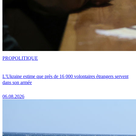
PRO
POLITIQUE
L'Ukraine estime que près de 16 000 volontaires étrangers servent
dans son armée
06.08.2026