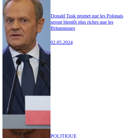
Donald Tusk promet que les Polonais
seront bientôt plus riches que les
Britanniques
02.05.2024
POLITIQUE