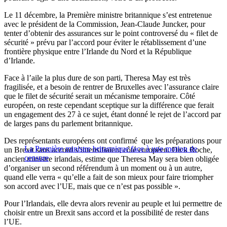
Le 11 décembre, la Première ministre britannique s’est entretenue
avec le président de la Commission, Jean-Claude Juncker, pour
tenter d’obtenir des assurances sur le point controversé du « filet de
sécurité » prévu par l’accord pour éviter le rétablissement d’une
frontière physique entre l’Irlande du Nord et la République
d’Irlande.
Face à l’aile la plus dure de son parti, Theresa May est très
fragilisée, et a besoin de rentrer de Bruxelles avec l’assurance claire
que le filet de sécurité serait un mécanisme temporaire. Côté
européen, on reste cependant sceptique sur la différence que ferait
un engagement des 27 à ce sujet, étant donné le rejet de l’accord par
de larges pans du parlement britannique.
Des représentants européens ont confirmé que les préparations pour
La Première ministre britannique face à une motion de
un Brexit sans accord s’intensifiaient côté européen. Dick Roche,
censure
ancien ministre irlandais, estime que Theresa May sera bien obligée
d’organiser un second référendum à un moment ou à un autre,
quand elle verra « qu’elle a fait de son mieux pour faire triompher
son accord avec l’UE, mais que ce n’est pas possible ».
Pour l’Irlandais, elle devra alors revenir au peuple et lui permettre de
choisir entre un Brexit sans accord et la possibilité de rester dans
l’UE.