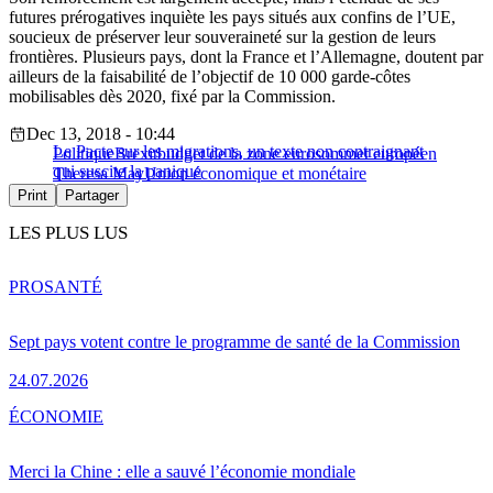
futures prérogatives inquiète les pays situés aux confins de l’UE,
soucieux de préserver leur souveraineté sur la gestion de leurs
frontières. Plusieurs pays, dont la France et l’Allemagne, doutent par
ailleurs de la faisabilité de l’objectif de 10 000 garde-côtes
mobilisables dès 2020, fixé par la Commission.
Dec 13, 2018 - 10:44
Le Pacte sur les migrations, un texte non contraignant
Politique
Brexit
budget de la zone euro
sommet européen
qui suscite la panique
Theresa May
Union économique et monétaire
Print
Partager
LES PLUS LUS
PRO
SANTÉ
Sept pays votent contre le programme de santé de la Commission
24.07.2026
ÉCONOMIE
Merci la Chine : elle a sauvé l’économie mondiale