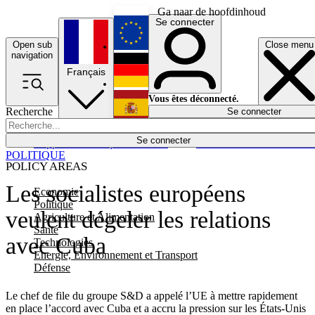
Ga naar de hoofdinhoud
Se connecter
Open sub
Close menu
English
navigation
Français
Deutsch
Vous êtes déconnecté.
Recherche
Se connecter
Español
Lumières éteintes
Se connecter
Rapporteur
Politique
Économie
Newsletters
Evénements
Em
POLITIQUE
POLICY AREAS
Les socialistes européens
Economie
Politique
veulent dégeler les relations
Agriculture et Alimentation
Santé
avec Cuba
Technologies
Energie, Environnement et Transport
Défense
Le chef de file du groupe S&D a appelé l’UE à mettre rapidement
en place l’accord avec Cuba et a accru la pression sur les États-Unis