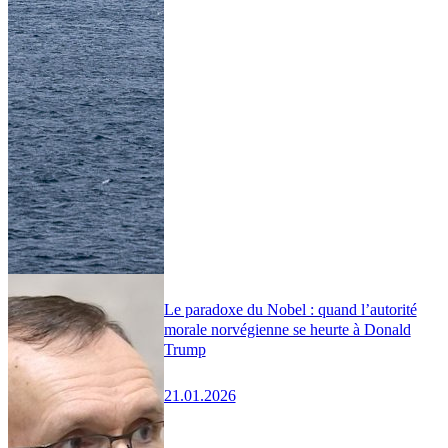
Le paradoxe du Nobel : quand l’autorité
morale norvégienne se heurte à Donald
Trump
21.01.2026