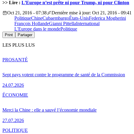
>> Lire :
L’Europe n’est prête ni pour Trump, ni pour Clinton
Oct 21, 2016 - 07:38
Dernière mise à jour: Oct 21, 2016 - 09:41
Politique
Chine
Cuba
embargo
États-Unis
Federica Mogherini
François Hollande
Gianni Pittella
International
L'Europe dans le monde
Politique
Print
Partager
LES PLUS LUS
PRO
SANTÉ
Sept pays votent contre le programme de santé de la Commission
24.07.2026
ÉCONOMIE
Merci la Chine : elle a sauvé l’économie mondiale
27.07.2026
POLITIQUE