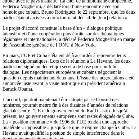
étroite avec le pays insulaire. La chef de la diplomatie européenne,
Federica Mogherini, a déclaré lors d’une rencontre avec son
homologue cubain, Bruno Rodriguez, le 22 septembre, que les deux
parties étaient arrivées à un « tournant décisif de [leur] relation ».
Le projet d’accord constitue la base d’un « dialogue politique
intensif » et d’une coopération plus étroite sur des thématiques
régionales et internationales, a déclaré Federica Mogherini en marge
de l’assemblée générale de l’ONU à New York.
En mars, l’UE et Cuba s’étaient déjà accordés à reprendre leurs
relations diplomatiques. Lors de la réunion à La Havane, les deux
parties ont signé un décret qui servira de base pour un futur
dialogue. Les négociateurs européens et cubains négocient la
question depuis maintenant deux ans. L’issue des négociations a été
annoncée juste avant la visite historique du président américain
Barack Obama.
L’accord, qui doit maintenant être adopté par le Conseil des
ministres, pourrait mettre fin à des dizaines d’années de relations
glaciales entre l’UE et le gouvernement de Raúl Castro. Jusqu’à
présent, les gouvernements européens sont restés éloignés de Cuba.
La « position commune » de 1996 de l’UE rendait une approche
bilatérale « impossible » jusqu’à ce que le régime change à Cuba. La
Havane avait qualifié la position de simple interférence dans le
fonctionnement interne du pays.