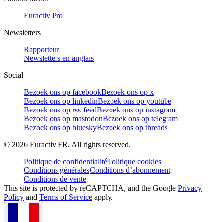
Euractiv Pro
Newsletters
Rapporteur
Newsletters en anglais
Social
Bezoek ons op facebook
Bezoek ons op x
Bezoek ons op linkedin
Bezoek ons op youtube
Bezoek ons op rss-feed
Bezoek ons op instagram
Bezoek ons op mastodon
Bezoek ons op telegram
Bezoek ons op bluesky
Bezoek ons op threads
©
2026
Euractiv FR. All rights reserved.
Politique de confidentialité
Politique cookies
Conditions générales
Conditions d’abonnement
Conditions de vente
This site is protected by reCAPTCHA, and the Google
Privacy
Policy
and
Terms of Service
apply.