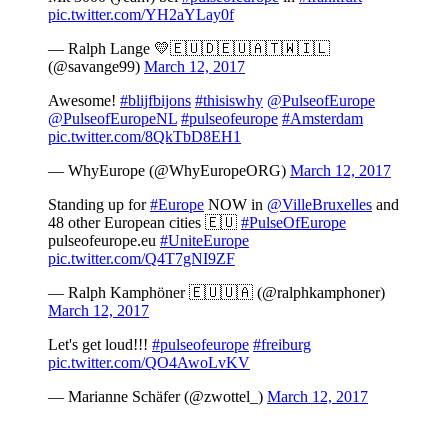
pic.twitter.com/YH2aYLay0f
— Ralph Lange 💛🇪🇺🇩🇪🇺🇦🇹🇼🇮🇱
(@savange99)
March 12, 2017
Awesome!
#blijfbijons
#thisiswhy
@PulseofEurope
@PulseofEuropeNL
#pulseofeurope
#Amsterdam
pic.twitter.com/8QkTbD8EH1
— WhyEurope (@WhyEuropeORG)
March 12, 2017
Standing up for
#Europe
NOW in
@VilleBruxelles
and
48 other European cities 🇪🇺
#PulseOfEurope
pulseofeurope.eu
#UniteEurope
pic.twitter.com/Q4T7gNI9ZF
— Ralph Kamphöner 🇪🇺🇺🇦 (@ralphkamphoner)
March 12, 2017
Let's get loud!!!
#pulseofeurope
#freiburg
pic.twitter.com/QO4AwoLvKV
— Marianne Schäfer (@zwottel_)
March 12, 2017