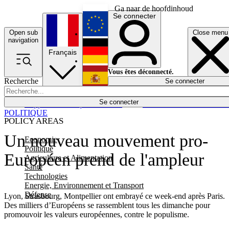
Ga naar de hoofdinhoud
Se connecter
Open sub
Close menu
English
navigation
Français
Deutsch
Vous êtes déconnecté.
Recherche
Se connecter
Español
Lumières éteintes
Se connecter
Rapporteur
Politique
Économie
Newsletters
Evénements
Em
POLITIQUE
POLICY AREAS
Un nouveau mouvement pro-
Economie
Politique
Européen prend de l'ampleur
Agriculture et Alimentation
Santé
Technologies
Energie, Environnement et Transport
Défense
Lyon, Strasbourg, Montpellier ont embrayé ce week-end après Paris.
Des milliers d’Européens se rassemblent tous les dimanche pour
promouvoir les valeurs européennes, contre le populisme.