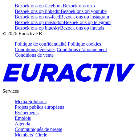
Bezoek ons op facebook
Bezoek ons op x
Bezoek ons op linkedin
Bezoek ons op youtube
Bezoek ons op rss-feed
Bezoek ons op instagram
Bezoek ons op mastodon
Bezoek ons op telegram
Bezoek ons op bluesky
Bezoek ons op threads
©
2026
Euractiv FR
Politique de confidentialité
Politique cookies
Conditions générales
Conditions d’abonnement
Conditions de vente
Services
Media Solutions
Projets publics européens
Evénements
Emplois
Agenda
Communiqués de presse
Members’ Circle