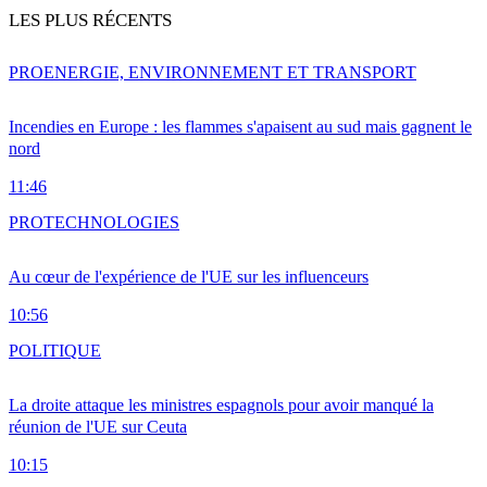
LES PLUS RÉCENTS
PRO
ENERGIE, ENVIRONNEMENT ET TRANSPORT
Incendies en Europe : les flammes s'apaisent au sud mais gagnent le
nord
11:46
PRO
TECHNOLOGIES
Au cœur de l'expérience de l'UE sur les influenceurs
10:56
POLITIQUE
La droite attaque les ministres espagnols pour avoir manqué la
réunion de l'UE sur Ceuta
10:15