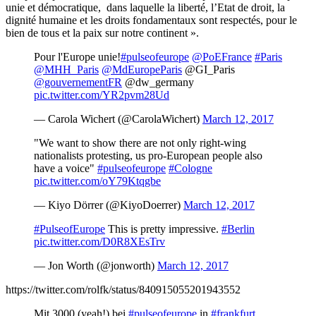
unie et démocratique, dans laquelle la liberté, l’Etat de droit, la
dignité humaine et les droits fondamentaux sont respectés, pour le
bien de tous et la paix sur notre continent ».
Pour l'Europe unie!
#pulseofeurope
@PoEFrance
#Paris
@MHH_Paris
@MdEuropeParis
@GI_Paris
@gouvernementFR
@dw_germany
pic.twitter.com/YR2pvm28Ud
— Carola Wichert (@CarolaWichert)
March 12, 2017
"We want to show there are not only right-wing
nationalists protesting, us pro-European people also
have a voice"
#pulseofeurope
#Cologne
pic.twitter.com/oY79Ktqgbe
— Kiyo Dörrer (@KiyoDoerrer)
March 12, 2017
#PulseofEurope
This is pretty impressive.
#Berlin
pic.twitter.com/D0R8XEsTrv
— Jon Worth (@jonworth)
March 12, 2017
https://twitter.com/rolfk/status/840915055201943552
Mit 3000 (yeah!) bei
#pulseofeurope
in
#frankfurt