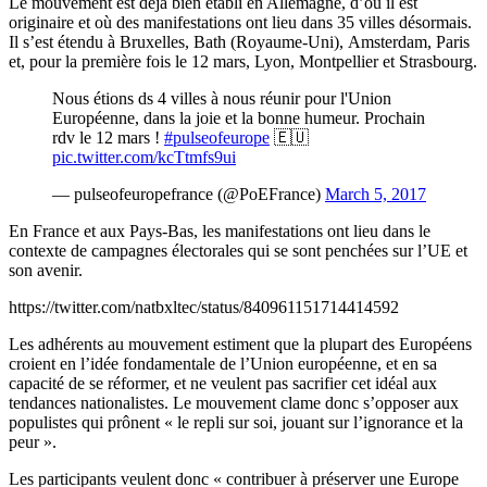
Le mouvement est déjà bien établi en Allemagne, d’où il est
originaire et où des manifestations ont lieu dans 35 villes désormais.
Il s’est étendu à Bruxelles, Bath (Royaume-Uni), Amsterdam, Paris
et, pour la première fois le 12 mars, Lyon, Montpellier et Strasbourg.
Nous étions ds 4 villes à nous réunir pour l'Union
Européenne, dans la joie et la bonne humeur. Prochain
rdv le 12 mars !
#pulseofeurope
🇪🇺
pic.twitter.com/kcTtmfs9ui
— pulseofeuropefrance (@PoEFrance)
March 5, 2017
En France et aux Pays-Bas, les manifestations ont lieu dans le
contexte de campagnes électorales qui se sont penchées sur l’UE et
son avenir.
https://twitter.com/natbxltec/status/840961151714414592
Les adhérents au mouvement estiment que la plupart des Européens
croient en l’idée fondamentale de l’Union européenne, et en sa
capacité de se réformer, et ne veulent pas sacrifier cet idéal aux
tendances nationalistes. Le mouvement clame donc s’opposer aux
populistes qui prônent « le repli sur soi, jouant sur l’ignorance et la
peur ».
Les participants veulent donc « contribuer à préserver une Europe