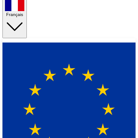
Français