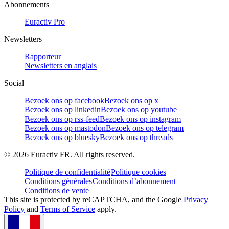
Abonnements
Euractiv Pro
Newsletters
Rapporteur
Newsletters en anglais
Social
Bezoek ons op facebook
Bezoek ons op x
Bezoek ons op linkedin
Bezoek ons op youtube
Bezoek ons op rss-feed
Bezoek ons op instagram
Bezoek ons op mastodon
Bezoek ons op telegram
Bezoek ons op bluesky
Bezoek ons op threads
©
2026
Euractiv FR. All rights reserved.
Politique de confidentialité
Politique cookies
Conditions générales
Conditions d’abonnement
Conditions de vente
This site is protected by reCAPTCHA, and the Google
Privacy
Policy
and
Terms of Service
apply.