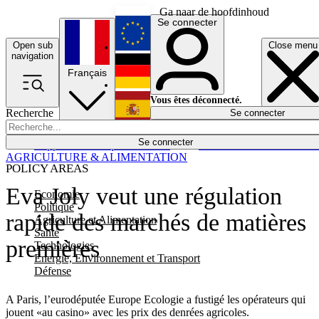
Ga naar de hoofdinhoud
Se connecter
Open sub
Close menu
English
navigation
Français
Deutsch
Vous êtes déconnecté.
Recherche
Se connecter
Español
Lumières éteintes
Se connecter
Rapporteur
Politique
Économie
Newsletters
Evénements
Em
AGRICULTURE & ALIMENTATION
POLICY AREAS
Eva Joly veut une régulation
Economie
Politique
rapide des marchés de matières
Agriculture et Alimentation
Santé
premières
Technologies
Energie, Environnement et Transport
Défense
A Paris, l’eurodéputée Europe Ecologie a fustigé les opérateurs qui
jouent «au casino» avec les prix des denrées agricoles.