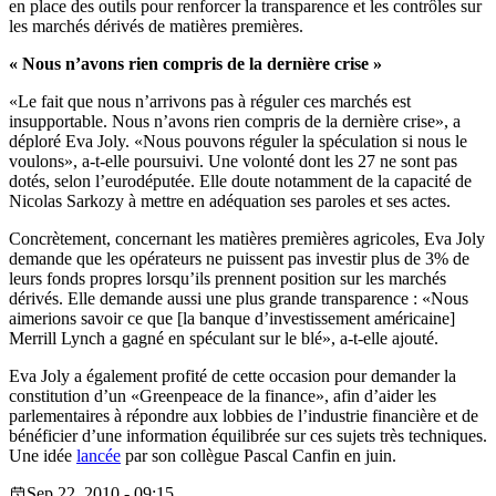
en place des outils pour renforcer la transparence et les contrôles sur
les marchés dérivés de matières premières.
« Nous n’avons rien compris de la dernière crise »
«Le fait que nous n’arrivons pas à réguler ces marchés est
insupportable. Nous n’avons rien compris de la dernière crise», a
déploré Eva Joly. «Nous pouvons réguler la spéculation si nous le
voulons», a-t-elle poursuivi. Une volonté dont les 27 ne sont pas
dotés, selon l’eurodéputée. Elle doute notamment de la capacité de
Nicolas Sarkozy à mettre en adéquation ses paroles et ses actes.
Concrètement, concernant les matières premières agricoles, Eva Joly
demande que les opérateurs ne puissent pas investir plus de 3% de
leurs fonds propres lorsqu’ils prennent position sur les marchés
dérivés. Elle demande aussi une plus grande transparence : «Nous
aimerions savoir ce que [la banque d’investissement américaine]
Merrill Lynch a gagné en spéculant sur le blé», a-t-elle ajouté.
Eva Joly a également profité de cette occasion pour demander la
constitution d’un «Greenpeace de la finance», afin d’aider les
parlementaires à répondre aux lobbies de l’industrie financière et de
bénéficier d’une information équilibrée sur ces sujets très techniques.
Une idée
lancée
par son collègue Pascal Canfin en juin.
Sep 22, 2010 - 09:15