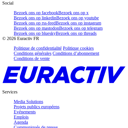
Social
Bezoek ons op facebook
Bezoek ons op x
Bezoek ons op linkedin
Bezoek ons op youtube
Bezoek ons op rss-feed
Bezoek ons op instagram
Bezoek ons op mastodon
Bezoek ons op telegram
Bezoek ons op bluesky
Bezoek ons op threads
©
2026
Euractiv FR
Politique de confidentialité
Politique cookies
Conditions générales
Conditions d’abonnement
Conditions de vente
Services
Media Solutions
Projets publics européens
Evénements
Emplois
Agenda
Communiqués de presse