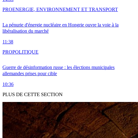
PRO
ENERGIE, ENVIRONNEMENT ET TRANSPORT
La pénurie d'énergie nucléaire en Hongrie ouvre la voie à la
libéralisation du marché
11:38
PRO
POLITIQUE
Guerre de désinformation russe : les élections municipales
allemandes prises pour cible
10:36
PLUS DE CETTE SECTION