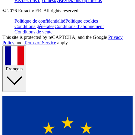
Bezoek ons op bluesky
Bezoek ons op threads
©
2026
Euractiv FR. All rights reserved.
Politique de confidentialité
Politique cookies
Conditions générales
Conditions d’abonnement
Conditions de vente
This site is protected by reCAPTCHA, and the Google
Privacy
Policy
and
Terms of Service
apply.
Français