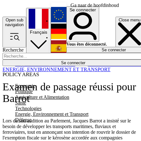
Ga naar de hoofdinhoud
Se connecter
Open sub
Close menu
English
navigation
Français
Deutsch
Vous êtes déconnecté.
Recherche
Se connecter
Español
Lumières éteintes
Se connecter
Rapporteur
Politique
Économie
Newsletters
Evénements
Em
ENERGIE, ENVIRONNEMENT ET TRANSPORT
POLICY AREAS
Examen de passage réussi pour
Economie
Politique
Barrot
Agriculture et Alimentation
Santé
Technologies
Energie, Environnement et Transport
Défense
Lors de son audition au Parlement, Jacques Barrot a insisté sur le
besoin de développer les transports maritimes, fluviaux et
ferroviaires, tout en annonçant son intention de rouvrir le dossier de
l'exemption fiscale sur le kérosène accordée aux compagnies