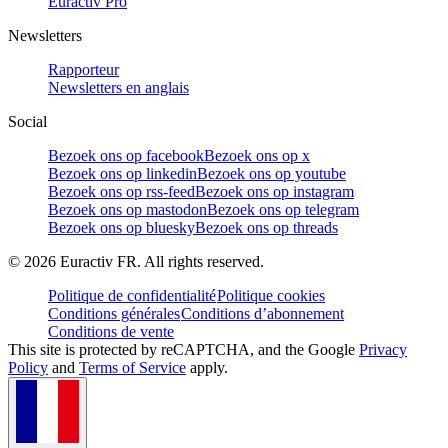
Euractiv Pro
Newsletters
Rapporteur
Newsletters en anglais
Social
Bezoek ons op facebook
Bezoek ons op x
Bezoek ons op linkedin
Bezoek ons op youtube
Bezoek ons op rss-feed
Bezoek ons op instagram
Bezoek ons op mastodon
Bezoek ons op telegram
Bezoek ons op bluesky
Bezoek ons op threads
©
2026
Euractiv FR. All rights reserved.
Politique de confidentialité
Politique cookies
Conditions générales
Conditions d’abonnement
Conditions de vente
This site is protected by reCAPTCHA, and the Google
Privacy
Policy
and
Terms of Service
apply.