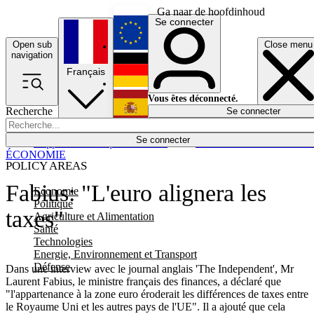
Ga naar de hoofdinhoud
Se connecter
Open sub
Close menu
English
navigation
Français
Deutsch
Vous êtes déconnecté.
Recherche
Se connecter
Español
Lumières éteintes
Se connecter
Rapporteur
Politique
Économie
Newsletters
Evénements
Em
ÉCONOMIE
POLICY AREAS
Fabius: "L'euro alignera les
Economie
Politique
taxes"
Agriculture et Alimentation
Santé
Technologies
Energie, Environnement et Transport
Défense
Dans une interview avec le journal anglais 'The Independent', Mr
Laurent Fabius, le ministre français des finances, a déclaré que
"l'appartenance à la zone euro éroderait les différences de taxes entre
le Royaume Uni et les autres pays de l'UE". Il a ajouté que cela