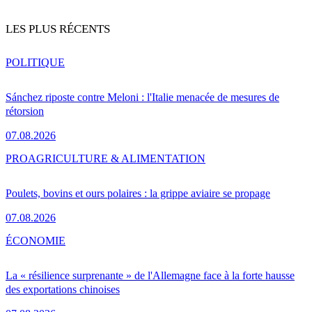
LES PLUS RÉCENTS
POLITIQUE
Sánchez riposte contre Meloni : l'Italie menacée de mesures de
rétorsion
07.08.2026
PRO
AGRICULTURE & ALIMENTATION
Poulets, bovins et ours polaires : la grippe aviaire se propage
07.08.2026
ÉCONOMIE
La « résilience surprenante » de l'Allemagne face à la forte hausse
des exportations chinoises