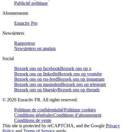
Publicité politique
Abonnements
Euractiv Pro
Newsletters
Rapporteur
Newsletters en anglais
Social
Bezoek ons op facebook
Bezoek ons op x
Bezoek ons op linkedin
Bezoek ons op youtube
Bezoek ons op rss-feed
Bezoek ons op instagram
Bezoek ons op mastodon
Bezoek ons op telegram
Bezoek ons op bluesky
Bezoek ons op threads
©
2026
Euractiv FR. All rights reserved.
Politique de confidentialité
Politique cookies
Conditions générales
Conditions d’abonnement
Conditions de vente
This site is protected by reCAPTCHA, and the Google
Privacy
Policy
and
Terms of Service
apply.