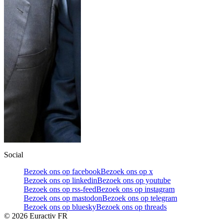
Social
Bezoek ons op facebook
Bezoek ons op x
Bezoek ons op linkedin
Bezoek ons op youtube
Bezoek ons op rss-feed
Bezoek ons op instagram
Bezoek ons op mastodon
Bezoek ons op telegram
Bezoek ons op bluesky
Bezoek ons op threads
©
2026
Euractiv FR