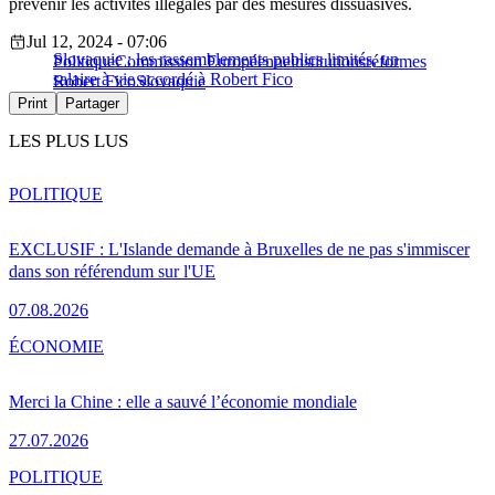
prévenir les activités illégales par des mesures dissuasives.
Jul 12, 2024 - 07:06
Slovaquie : les rassemblements publics limités, un
Politique
Commission Européenne
institutions
réformes
salaire à vie accordé à Robert Fico
Robert Fico
Slovaquie
Print
Partager
LES PLUS LUS
POLITIQUE
EXCLUSIF : L'Islande demande à Bruxelles de ne pas s'immiscer
dans son référendum sur l'UE
07.08.2026
ÉCONOMIE
Merci la Chine : elle a sauvé l’économie mondiale
27.07.2026
POLITIQUE