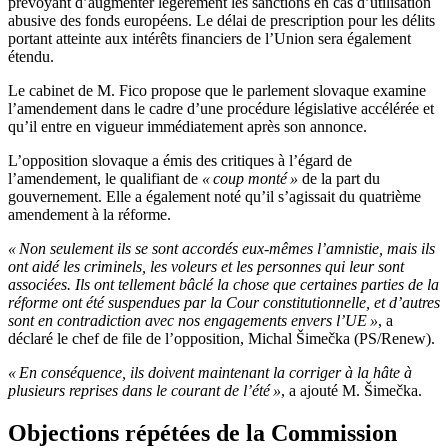
prévoyant d’augmenter légèrement les sanctions en cas d’utilisation
abusive des fonds européens. Le délai de prescription pour les délits
portant atteinte aux intérêts financiers de l’Union sera également
étendu.
Le cabinet de M. Fico propose que le parlement slovaque examine
l’amendement dans le cadre d’une procédure législative accélérée et
qu’il entre en vigueur immédiatement après son annonce.
L’opposition slovaque a émis des critiques à l’égard de
l’amendement, le qualifiant de
« coup monté »
de la part du
gouvernement. Elle a également noté qu’il s’agissait du quatrième
amendement à la réforme.
« Non seulement ils se sont accordés eux-mêmes l’amnistie, mais ils
ont aidé les criminels, les voleurs et les personnes qui leur sont
associées. Ils ont tellement bâclé la chose que certaines parties de la
réforme ont été suspendues par la Cour constitutionnelle, et d’autres
sont en contradiction avec nos engagements envers l’UE »
, a
déclaré le chef de file de l’opposition, Michal Šimečka (PS/Renew).
« En conséquence, ils doivent maintenant la corriger à la hâte à
plusieurs reprises dans le courant de l’été »
, a ajouté M. Šimečka.
Objections répétées de la Commission