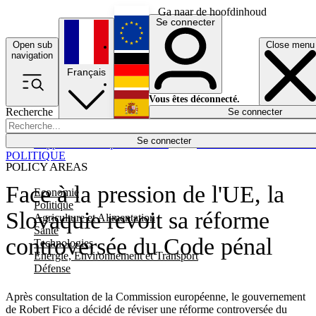
Ga naar de hoofdinhoud
Se connecter
Open sub
Close menu
English
navigation
Français
Deutsch
Vous êtes déconnecté.
Recherche
Se connecter
Español
Lumières éteintes
Se connecter
Rapporteur
Politique
Économie
Newsletters
Evénements
Em
POLITIQUE
POLICY AREAS
Face à la pression de l'UE, la
Economie
Politique
Slovaquie revoit sa réforme
Agriculture et Alimentation
Santé
controversée du Code pénal
Technologies
Energie, Environnement et Transport
Défense
Après consultation de la Commission européenne, le gouvernement
de Robert Fico a décidé de réviser une réforme controversée du