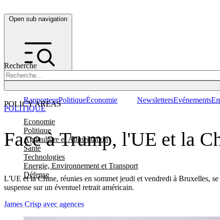
Open sub navigation
Recherche
Rapporteur
Politique
Économie
Newsletters
Evénements
Em
POLICY AREAS
POLITIQUE
Economie
Politique
Face à Trump, l'UE et la Ch
Agriculture et Alimentation
Santé
Technologies
Energie, Environnement et Transport
Défense
L'UE et la Chine, réunies en sommet jeudi et vendredi à Bruxelles, se
suspense sur un éventuel retrait américain.
James Crisp avec agences