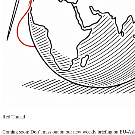
Red Thread
Coming soon: Don’t miss out on our new weekly briefing on EU-Asia 