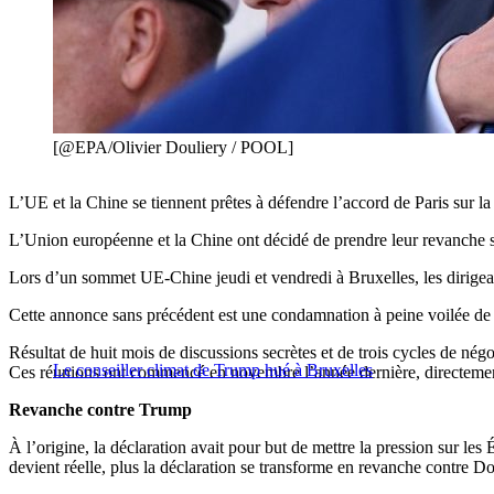
[@EPA/Olivier Douliery / POOL]
L’UE et la Chine se tiennent prêtes à défendre l’accord de Paris sur 
L’Union européenne et la Chine ont décidé de prendre leur revanche su
Lors d’un sommet UE-Chine jeudi et vendredi à Bruxelles, les dirigean
Cette annonce sans précédent est une condamnation à peine voilée de 
Résultat de huit mois de discussions secrètes et de trois cycles de né
Le conseiller climat de Trump hué à Bruxelles
Ces réunions ont commencé en novembre l’année dernière, directemen
Revanche contre Trump
À l’origine, la déclaration avait pour but de mettre la pression sur les 
devient réelle, plus la déclaration se transforme en revanche contre 