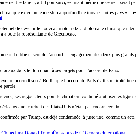
ement le faire », a-t-il poursuivi, estimant même que ce ne « serait pas l
e climatique exige un leadership approfondi de tous les autres pays », 
at
e potentiel de devenir le nouveau moteur de la diplomatie climatique inte
, a ajouté la représentante de Greenpeace.
Chine ont ratifié ensemble l’accord. L’engagement des deux plus grand
ionaux dans le flou quant à ses projets pour l’accord de Paris.
u mercredi soir à Berlin que l’accord de Paris était « un traité internat
te-parole.
sidence, ses négociateurs pour le climat ont continué à utiliser les lign
icains que le retrait des États-Unis n’était pas encore certain.
e est confirmée par Trump, est déjà condamnée, à juste titre, comme un ac
e
Chine
climat
Donald Trump
Émissions de CO2
energie
International