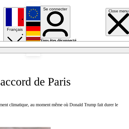
Se connecter
Close menu
English
Français
Deutsch
Vous êtes déconnecté.
Se connecter
Español
Lumières éteintes
'accord de Paris
angement climatique, au moment même où Donald Trump fait durer le