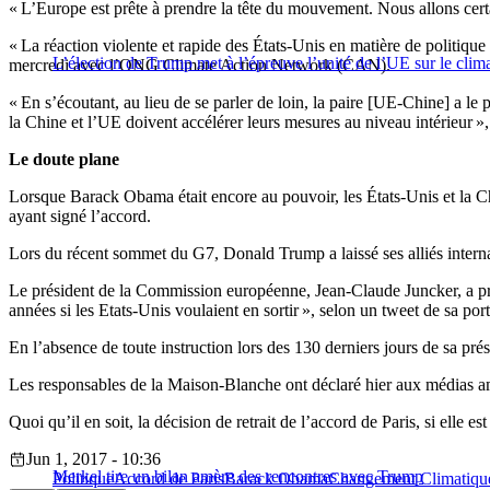
« L’Europe est prête à prendre la tête du mouvement. Nous allons certain
« La réaction violente et rapide des États-Unis en matière de politiqu
L’élection de Trump met à l’épreuve l’unité de l’UE sur le clim
mercredi avec l’ONG Climate Action Network (CAN).
« En s’écoutant, au lieu de se parler de loin, la paire [UE-Chine] a l
la Chine et l’UE doivent accélérer leurs mesures au niveau intérieur »
Le doute plane
Lorsque Barack Obama était encore au pouvoir, les États-Unis et la 
ayant signé l’accord.
Lors du récent sommet du G7, Donald Trump a laissé ses alliés internat
Le président de la Commission européenne, Jean-Claude Juncker, a préven
années si les Etats-Unis voulaient en sortir », selon un tweet de sa por
En l’absence de toute instruction lors des 130 derniers jours de sa pré
Les responsables de la Maison-Blanche ont déclaré hier aux médias amér
Quoi qu’il en soit, la décision de retrait de l’accord de Paris, si ell
Jun 1, 2017 - 10:36
Merkel tire un bilan amère des rencontres avec Trump
Politique
Accord de Paris
Barack Obama
Changement Climatiqu