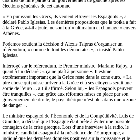
chances de faire partie d’un gouvernement de gauche après les
élections générales de cet automne.
« En punissant les Grecs, ils veulent effrayer les Espagnols », a
déclaré Pablo Iglesias. Les dernières propositions que la troïka a fait
à la Grèce, a-t-il ajouté, ne sont qu’« ultimatum et chantage » envers
Athènes.
Podemos soutient la décision d’Alexis Tsipras d’organiser un
référendum, « comme le font les démocrates », a insisté Pablo
Iglesias.
Interrogé sur le référendum, le Premier ministre, Mariano Rajoy, a
quant à lui déclaré : « ça ne plaît à personne ». Il estime
extrêmement important que la Grèce reste dans la zone euro. « La
pire chose qui puisse arriver à la Grèce et à ses citoyens serait une
sortie de l’euro », a-t-il affirmé. Selon lui, « les Espagnols peuvent
être tranquilles », car, grâce aux réformes mises en place par son
gouvernement de droite, le pays ibérique n’est plus dans une « zone
de danger ».
Le ministre espagnol de l’Économie et de la Compétitivité, Luis de
Guindos, a déclaré que l’Espagne était prête à éviter une possible
contagion de la crise grecque. Lors d’une interview à la radio, le
ministre, candidat espagnol à la présidence de l’Eurogroupe, a
indiqué que les dernières données positives sur la croissance et le