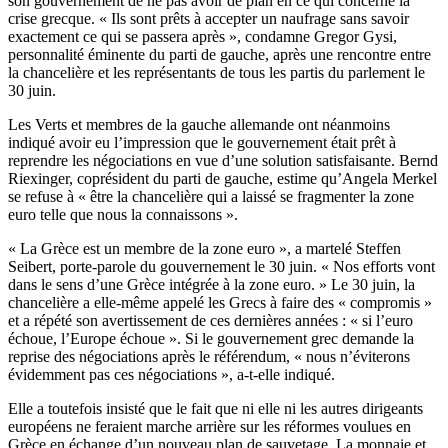
son gouvernement de ne pas avoir de plan en ce qui concerne la
crise grecque. « Ils sont prêts à accepter un naufrage sans savoir
exactement ce qui se passera après », condamne Gregor Gysi,
personnalité éminente du parti de gauche, après une rencontre entre
la chancelière et les représentants de tous les partis du parlement le
30 juin.
Les Verts et membres de la gauche allemande ont néanmoins
indiqué avoir eu l’impression que le gouvernement était prêt à
reprendre les négociations en vue d’une solution satisfaisante. Bernd
Riexinger, coprésident du parti de gauche, estime qu’Angela Merkel
se refuse à « être la chancelière qui a laissé se fragmenter la zone
euro telle que nous la connaissons ».
« La Grèce est un membre de la zone euro », a martelé Steffen
Seibert, porte-parole du gouvernement le 30 juin. « Nos efforts vont
dans le sens d’une Grèce intégrée à la zone euro. » Le 30 juin, la
chancelière a elle-même appelé les Grecs à faire des « compromis »
et a répété son avertissement de ces dernières années : « si l’euro
échoue, l’Europe échoue ». Si le gouvernement grec demande la
reprise des négociations après le référendum, « nous n’éviterons
évidemment pas ces négociations », a-t-elle indiqué.
Elle a toutefois insisté que le fait que ni elle ni les autres dirigeants
européens ne feraient marche arrière sur les réformes voulues en
Grèce en échange d’un nouveau plan de sauvetage. La monnaie et