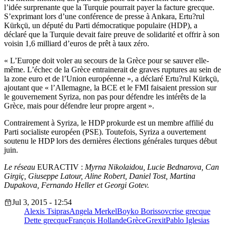
l’idée surprenante que la Turquie pourrait payer la facture grecque.
S’exprimant lors d’une conférence de presse à Ankara, Ertu?rul
Kürkçü, un député du Parti démocratique populaire (HDP), a
déclaré que la Turquie devait faire preuve de solidarité et offrir à son
voisin 1,6 milliard d’euros de prêt à taux zéro.
« L’Europe doit voler au secours de la Grèce pour se sauver elle-
même. L’échec de la Grèce entrainerait de graves ruptures au sein de
la zone euro et de l’Union européenne », a déclaré Ertu?rul Kürkçü,
ajoutant que « l’Allemagne, la BCE et le FMI faisaient pression sur
le gouvernement Syriza, non pas pour défendre les intérêts de la
Grèce, mais pour défendre leur propre argent ».
Contrairement à Syriza, le HDP prokurde est un membre affilié du
Parti socialiste européen (PSE). Toutefois, Syriza a ouvertement
soutenu le HDP lors des dernières élections générales turques début
juin.
Le réseau
EURACTIV :
Myrna Nikolaidou, Lucie Bednarova, Can
Girgiç, Giuseppe Latour, Aline Robert, Daniel Tost, Martina
Dupakova, Fernando Heller et Georgi Gotev.
Jul 3, 2015 - 12:54
Alexis Tsipras
Angela Merkel
Boyko Borissov
crise grecque
Dette grecque
François Hollande
Grèce
Grexit
Pablo Iglesias