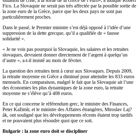
situation de crise, à la sortie de la Grèce de l’euro», a indiqué Robert
Fico. La Slovaquie ne serait pas très affectée par la possible sortie de
la zone euro de la Grèce, parce que les deux pays ne sont pas
particulièrement proches.
Dans le passé, le Premier ministre s’est déjà opposé à l’idée d’une
suppression de la dette grecque, qu’il a qualifiée de « fausse
solidarité ».
« Je ne vois pas pourquoi la Slovaquie, les salaires et les retraites
slovaques, devraient donner directement de l’argent à quelqu’un
d’autre », a-t-il insisté au mois de février.
La question des retraites tient à cœur aux Slovaques. Depuis 2009,
la retraite moyenne en Grèce a diminué pour atteindre les 833 euros
mensuels. En comparaison, malgré le fait que la Slovaquie ait l’une
des économies les plus dynamiques de la zone euro, la retraite
moyenne ne s’élève qu’à 408 euros.
En ce qui concerne le référendum grec, le ministre des Finances,
Peter Kažimír, et le ministre des Affaires étrangères, Miroslav Laj?
ák, ont souligné que les développements récents étaient trop tardifs
et ne pouvaient plus résoudre quoi que ce soit.
Bulgarie : la zone euro doit se discipliner