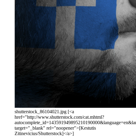
shutterstock_86104021.jpg [<a
href="http://www.shutterstock.com/cat.mhtml?
autocomplete_id=143591949895210190000&language=en&la
target="_blank" rel="noopener">[Kestutis
Zitinevicius/Shutterstock]</a>]