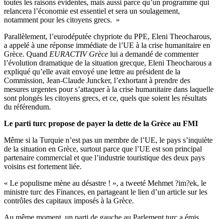
toutes les raisons évidentes, mais aussi parce qu’un programme qui
relancera l’économie est essentiel et sera un soulagement,
notamment pour les citoyens grecs. »
Parallèlement, l’eurodéputée chypriote du PPE, Eleni Theocharous,
a appelé à une réponse immédiate de l’UE à la crise humanitaire en
Grèce. Quand
EURACTIV Grèce
lui a demandé de commenter
l’évolution dramatique de la situation grecque, Eleni Theocharous a
expliqué qu’elle avait envoyé une lettre au président de la
Commission, Jean-Claude Juncker, l’exhortant à prendre des
mesures urgentes pour s’attaquer à la crise humanitaire dans laquelle
sont plongés les citoyens grecs, et ce, quels que soient les résultats
du référendum.
Le parti turc propose de payer la dette de la Grèce au FMI
Même si la Turquie n’est pas un membre de l’UE, le pays s’inquiète
de la situation en Grèce, surtout parce que l’UE est son principal
partenaire commercial et que l’industrie touristique des deux pays
voisins est fortement liée.
« Le populisme mène au désastre ! », a tweeté Mehmet ?im?ek, le
ministre turc des Finances, en partageant le lien d’un article sur les
contrôles des capitaux imposés à la Grèce.
Au même moment, un parti de gauche au Parlement turc a émis