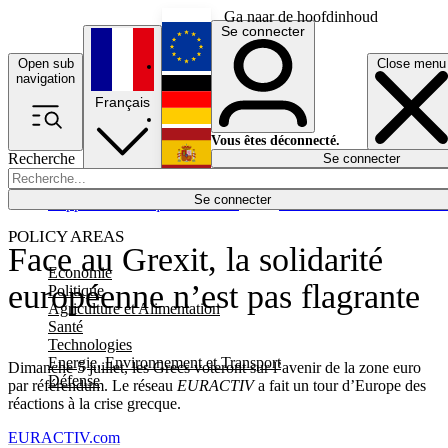
Ga naar de hoofdinhoud
Se connecter
Open sub
Close menu
English
navigation
Français
Deutsch
Vous êtes déconnecté.
Recherche
Se connecter
Español
Lumières éteintes
Se connecter
Rapporteur
Politique
Économie
Newsletters
Evénements
Em
POLICY AREAS
Face au Grexit, la solidarité
Economie
européenne n’est pas flagrante
Politique
Agriculture et Alimentation
Santé
Technologies
Energie, Environnement et Transport
Dimanche 5 juillet, les Grecs voteront sur l’avenir de la zone euro
Défense
par référendum. Le réseau
EURACTIV
a fait un tour d’Europe des
réactions à la crise grecque.
EURACTIV.com