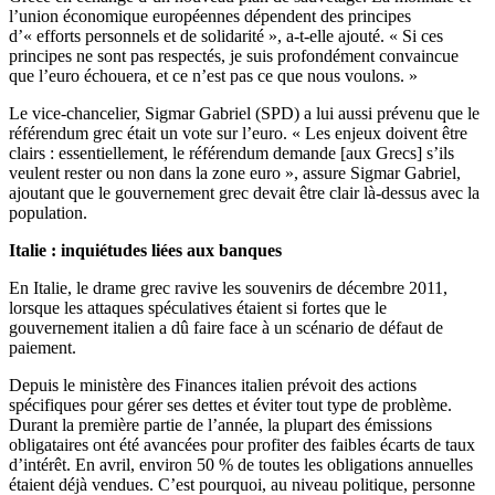
l’union économique européennes dépendent des principes
d’« efforts personnels et de solidarité », a-t-elle ajouté. « Si ces
principes ne sont pas respectés, je suis profondément convaincue
que l’euro échouera, et ce n’est pas ce que nous voulons. »
Le vice-chancelier, Sigmar Gabriel (SPD) a lui aussi prévenu que le
référendum grec était un vote sur l’euro. « Les enjeux doivent être
clairs : essentiellement, le référendum demande [aux Grecs] s’ils
veulent rester ou non dans la zone euro », assure Sigmar Gabriel,
ajoutant que le gouvernement grec devait être clair là-dessus avec la
population.
Italie : inquiétudes liées aux banques
En Italie, le drame grec ravive les souvenirs de décembre 2011,
lorsque les attaques spéculatives étaient si fortes que le
gouvernement italien a dû faire face à un scénario de défaut de
paiement.
Depuis le ministère des Finances italien prévoit des actions
spécifiques pour gérer ses dettes et éviter tout type de problème.
Durant la première partie de l’année, la plupart des émissions
obligataires ont été avancées pour profiter des faibles écarts de taux
d’intérêt. En avril, environ 50 % de toutes les obligations annuelles
étaient déjà vendues. C’est pourquoi, au niveau politique, personne