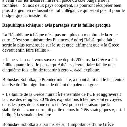
à venir voir les mesures mises en place du côté bulgare de la
frontière. « Si nos deux pays coopèrent, ils pourront récupérer bien
plus d’argent en réduisant ce trafic illégal, ce qui serait positif pour le
budget grec », insiste-t-il.
République tchèque : avis partagés sur la faillite grecque
La République tchèque n’est pas non plus un membre de la zone
euro. C’est son ministre des Finances, Andrej Babiš, qui a fait la
sortie la plus remarquée sur le sujet grec, affirmant que « la Grèce
devrait enfin faire faillite ».
« Je ne sais pas si vous savez que depuis 200 ans, la Grèce a fait
faillite quatre fois. Je pense qu’Athènes devrait faire faillite une
cinquième fois, afin de repartir à zéro », a-t-il expliqué.
Bohuslav Sobotka, le Premier ministre, a quant à lui fait le lien entre
la crise de l’immigration et le défaut de paiement grec.
« La faillite de la Grèce nuirait à l’ensemble de l’UE et aggraverait
la crise des réfugiés. 80 % des exportations tchèques sont envoyées
dans les pays de la zone euro et c’est pour cette raison que la
stabilité de la zone euro fait partie de nos intérêts stratégiques », a-t-il
indiqué la semaine dernière.
Bohuslav Sobotka a aussi insisté sur l’importance d’une Grèce