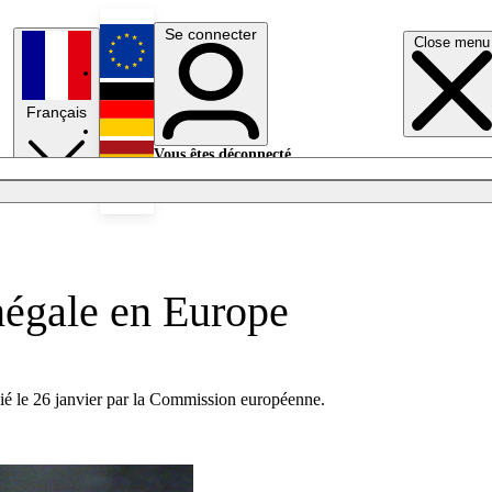
Se connecter
Close menu
English
Français
Deutsch
Vous êtes déconnecté.
Se connecter
Español
Lumières éteintes
négale en Europe
lié le 26 janvier par la Commission européenne.