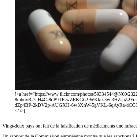
[<a href="https://www.flickr.com/photos/59334544@N00/
8mhovR-7aH4C-8oP9TF-wZEKG6-9WKkti-3wj3HZ-bZ2Fom
dZp4BP-2kDV2p-AUGXH-6w3XnW-5gVKL-6qAyRa-dCC8Ac-86n
</a>]
Vingt-deux pays ont fait de la falsification de médicaments une infra
Un rapport de la Commission européenne montre que les sanctions à l’