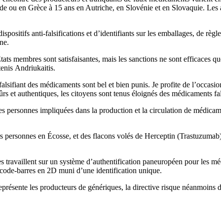
de ou en Grèce à 15 ans en Autriche, en Slovénie et en Slovaquie. Les a
spositifs anti-falsifications et d’identifiants sur les emballages, de rè
ne.
États membres sont satisfaisantes, mais les sanctions ne sont efficaces 
tenis Andriukaitis.
 falsifiant des médicaments sont bel et bien punis. Je profite de l’occ
ûrs et authentiques, les citoyens sont tenus éloignés des médicaments fal
s personnes impliquées dans la production et la circulation de médicament
personnes en Écosse, et des flacons volés de Herceptin (Trastuzumab), 
tes travaillent sur un système d’authentification paneuropéen pour les m
code-barres en 2D muni d’une identification unique.
ésente les producteurs de génériques, la directive risque néanmoins de