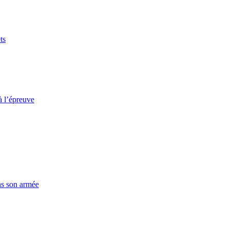
ts
à l’épreuve
ns son armée