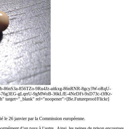
hidb-86nS3a-856TZo-9Ru4Jz-aitkxg-86nRNR-8gcy3W-oRqU-
6g3EG-gLqrrU-9gMWoB-36kLfE-4NeDFt-9xD73c-t3fKr-
t="_blank" rel="noopener">[Be.Futureproof/Flickr]
lié le 26 janvier par la Commission européenne.
ormément d’un pays à l’autre. Ainsi, les peines de prison encourues