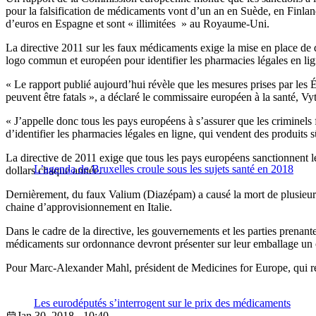
pour la falsification de médicaments vont d’un an en Suède, en Finlan
d’euros en Espagne et sont « illimitées » au Royaume-Uni.
La directive 2011 sur les faux médicaments exige la mise en place de di
logo commun et européen pour identifier les pharmacies légales en lig
« Le rapport publié aujourd’hui révèle que les mesures prises par les 
peuvent être fatals », a déclaré le commissaire européen à la santé, Vy
« J’appelle donc tous les pays européens à s’assurer que les criminels
d’identifier les pharmacies légales en ligne, qui vendent des produits s
La directive de 2011 exige que tous les pays européens sanctionnent le
L’agenda de Bruxelles croule sous les sujets santé en 2018
dollars chaque année.
Dernièrement, du faux Valium (Diazépam) a causé la mort de plusieurs 
chaine d’approvisionnement en Italie.
Dans le cadre de la directive, les gouvernements et les parties prenan
médicaments sur ordonnance devront présenter sur leur emballage un 
Pour Marc-Alexander Mahl, président de Medicines for Europe, qui repr
Les eurodéputés s’interrogent sur le prix des médicaments
Jan 30, 2018 - 10:40