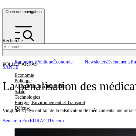
Open sub navigation
Recherche
Rapporteur
Politique
Économie
Newsletters
Evénements
Em
POLICY AREAS
SANTÉ
Economie
Politique
La pénalisation des médica
Agriculture et Alimentation
Santé
Technologies
Energie, Environnement et Transport
Défense
Vingt-deux pays ont fait de la falsification de médicaments une infra
Benjamin Fox
EURACTIV.com