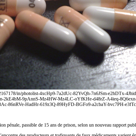
2322167178/in/photolist-4xcHp9-7a2dUc-82YvQh-7n6JSm-e2hDTx-4J
-2kE4bM-9pAnnS-Mz4HW-Mz4LC-oYfKHe-d48rZ-A4ieq-8Q6exn-7
RVe-HadHr-619z3Q-89HyFD-BGFo9-a2cbaY-bvc7PH-e3fTch" targe
ction pénale, passible de 15 ans de prison, selon un nouveau rapport pub
encontre des producteurs et trafiquants de faux médicaments varient én