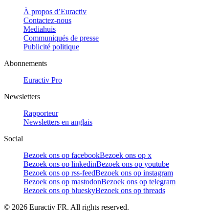
À propos d’Euractiv
Contactez-nous
Mediahuis
Communiqués de presse
Publicité politique
Abonnements
Euractiv Pro
Newsletters
Rapporteur
Newsletters en anglais
Social
Bezoek ons op facebook
Bezoek ons op x
Bezoek ons op linkedin
Bezoek ons op youtube
Bezoek ons op rss-feed
Bezoek ons op instagram
Bezoek ons op mastodon
Bezoek ons op telegram
Bezoek ons op bluesky
Bezoek ons op threads
©
2026
Euractiv FR. All rights reserved.