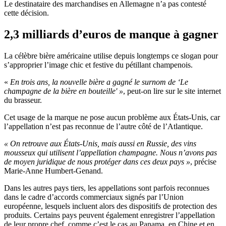
Le destinataire des marchandises en Allemagne n’a pas contesté
cette décision.
2,3 milliards d’euros de manque à gagner
La célèbre bière américaine utilise depuis longtemps ce slogan pour
s’approprier l’image chic et festive du pétillant champenois.
«
En trois ans, la nouvelle bière a gagné le surnom de ‘Le
champagne de la bière en bouteille' »
, peut-on lire sur le site internet
du brasseur.
Cet usage de la marque ne pose aucun problème aux États-Unis, car
l’appellation n’est pas reconnue de l’autre côté de l’Atlantique.
« On retrouve aux États-Unis, mais aussi en Russie, des vins
mousseux qui utilisent l’appellation champagne. Nous n’avons pas
de moyen juridique de nous protéger dans ces deux pays »
, précise
Marie-Anne Humbert-Genand.
Dans les autres pays tiers, les appellations sont parfois reconnues
dans le cadre d’accords commerciaux signés par l’Union
européenne, lesquels incluent alors des dispositifs de protection des
produits. Certains pays peuvent également enregistrer l’appellation
de leur propre chef, comme c’est le cas au Panama, en Chine et en