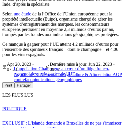
Inde, d’après la spécialiste.
Selon
une étude
de la l’Office de l’Union européenne pour la
propriété intellectuelle (Euipo), organisme chargé de gérer les
systèmes d’enregistrement des marques, les consommateurs
européens perdraient en moyenne 2,3 milliards d’euros par an,
trompés par les fraudes aux indications géographiques protégées.
Ce manque à gagner pour l’UE atteint 4,2 milliards d’euros pour
l’ensemble des spiritueux français – dont le champagne – et 4,06
pour les vins espagnols.
Apr 20, 2023 -
Dernière mise à jour: Jun 22, 2023 -
L’appellation Champagne au cœur d’un litige franco-
07:23
09:57
espagnol devant la justice de l’UE
Agriculture & Alimentation
Agriculture & Alimentation
AOP
contrefaçon
indications géographiques
Print
Partager
LES PLUS LUS
POLITIQUE
EXCLUSIF : L'Islande demande à Bruxelles de ne pas s'immiscer