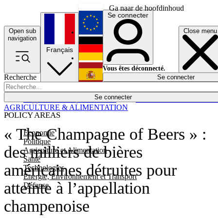
Ga naar de hoofdinhoud
Se connecter
Open sub
Close menu
English
navigation
Français
Deutsch
Vous êtes déconnecté.
Recherche
Se connecter
Español
Lumières éteintes
Se connecter
Rapporteur
Politique
Économie
Newsletters
Evénements
Em
AGRICULTURE & ALIMENTATION
POLICY AREAS
« The Champagne of Beers » :
Economie
Politique
des milliers de bières
Agriculture et Alimentation
Santé
américaines détruites pour
Technologies
Energie, Environnement et Transport
atteinte à l’appellation
Défense
champenoise