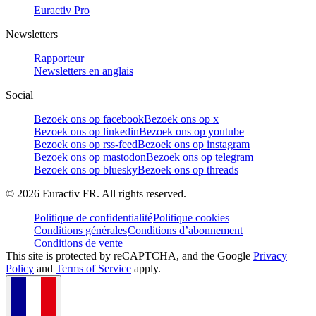
Euractiv Pro
Newsletters
Rapporteur
Newsletters en anglais
Social
Bezoek ons op facebook
Bezoek ons op x
Bezoek ons op linkedin
Bezoek ons op youtube
Bezoek ons op rss-feed
Bezoek ons op instagram
Bezoek ons op mastodon
Bezoek ons op telegram
Bezoek ons op bluesky
Bezoek ons op threads
©
2026
Euractiv FR. All rights reserved.
Politique de confidentialité
Politique cookies
Conditions générales
Conditions d’abonnement
Conditions de vente
This site is protected by reCAPTCHA, and the Google
Privacy
Policy
and
Terms of Service
apply.