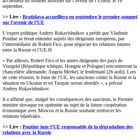
accueillera un sommet informel sur l’avenir de l’Union, le 16
septembre.
>> Lire :
Bratislava accueillera en septembre le premier sommet
sur l’avenir de l’UE
L’expert politique Andrey Rukavishnikov a prédit que Vladimir
Poutine se ferait entendre auprès des dirigeants européens, par
l’intermédiaire de Robert Fico, pour négocier les relations futures
entre la Russie et l’UE.H
« Par ailleurs, Robert Fico et les autres dirigeants des pays de
Visegrád [République tchèque, Hongrie et Pologne] rencontreront la
chancelière allemande, Angela Merkel, le lendemain [26 août]. Lors
de cette réunion, le futur de l’UE, les sanctions contre la Russie et la
situation en Ukraine et en Turquie seront abordés », a précisé
Andrey Rukavishnikov.
Il a affirmé que, malgré les conséquences des sanctions, le Premier
ministre slovaque est optimiste au sujet de la future coopération
économique avec Moscou et la Russie souhaite renforcer les
relations bilatérales.
>> Lire :
Poutine juge l’UE responsable de la dégradation des
relations avec la Russie