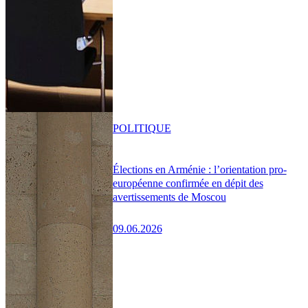
POLITIQUE
Élections en Arménie : l’orientation pro-
européenne confirmée en dépit des
avertissements de Moscou
09.06.2026