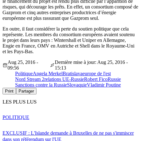
le financement du projet est rendu plus difficile par l’apparition de
risques, qui décourage les prêts. En effet, un consortium composé de
Gazprom et cinq autres entreprises productrices d’énergie
européenne est plus rassurant que Gazprom seul.
En outre, il faut considérer la perte du soutien politique que cela
représente. Les membres du consortium européens avaient soutenu
le projet dans leurs pays : Wintershall et Uniper en Allemagne,
Engie en France, OMV en Autriche et Shell dans le Royaume-Uni
et les Pays-Bas.
Aug 25, 2016 -
Dernière mise à jour: Aug 25, 2016 -
09:56
15:13
Politique
Angela Merkel
Bratislava
europe de l'est
Nord Stream 2
relations UE-Russie
Robert Fico
Russie
Sanctions contre la Russie
Slovaquie
Vladimir Poutine
Print
Partager
LES PLUS LUS
POLITIQUE
EXCLUSIF : L'Islande demande à Bruxelles de ne pas s'immiscer
dans son référendum sur l'UE