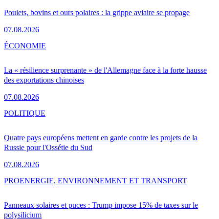
Poulets, bovins et ours polaires : la grippe aviaire se propage
07.08.2026
ÉCONOMIE
La « résilience surprenante » de l'Allemagne face à la forte hausse
des exportations chinoises
07.08.2026
POLITIQUE
Quatre pays européens mettent en garde contre les projets de la
Russie pour l'Ossétie du Sud
07.08.2026
PRO
ENERGIE, ENVIRONNEMENT ET TRANSPORT
Panneaux solaires et puces : Trump impose 15% de taxes sur le
polysilicium