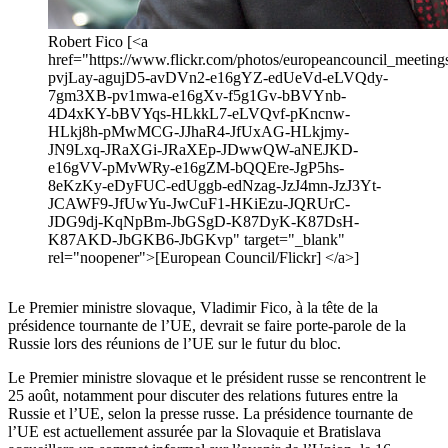
Robert Fico [<a
href="https://www.flickr.com/photos/europeancouncil_meeting
pvjLay-agujD5-avDVn2-e16gYZ-edUeVd-eLVQdy-
7gm3XB-pv1mwa-e16gXv-f5g1Gv-bBVYnb-
4D4xKY-bBVYqs-HLkkL7-eLVQvf-pKncnw-
HLkj8h-pMwMCG-JJhaR4-JfUxAG-HLkjmy-
JN9Lxq-JRaXGi-JRaXEp-JDwwQW-aNEJKD-
e16gVV-pMvWRy-e16gZM-bQQEre-JgP5hs-
8eKzKy-eDyFUC-edUggb-edNzag-JzJ4mn-JzJ3Yt-
JCAWF9-JfUwYu-JwCuF1-HKiEzu-JQRUrC-
JDG9dj-KqNpBm-JbGSgD-K87DyK-K87DsH-
K87AKD-JbGKB6-JbGKvp" target="_blank"
rel="noopener">[European Council/Flickr] </a>]
Le Premier ministre slovaque, Vladimir Fico, à la tête de la
présidence tournante de l’UE, devrait se faire porte-parole de la
Russie lors des réunions de l’UE sur le futur du bloc.
Le Premier ministre slovaque et le président russe se rencontrent le
25 août, notamment pour discuter des relations futures entre la
Russie et l’UE, selon la presse russe. La présidence tournante de
l’UE est actuellement assurée par la Slovaquie et Bratislava