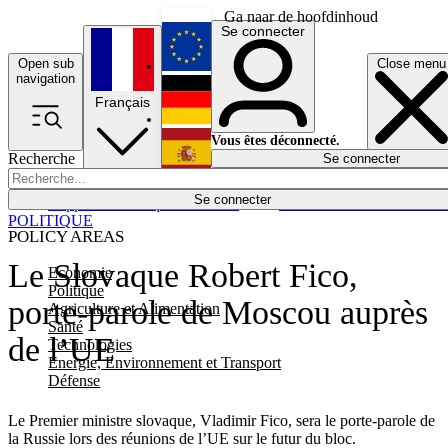
Ga naar de hoofdinhoud
Se connecter
Open sub
Close menu
English
navigation
Français
Deutsch
Vous êtes déconnecté.
Recherche
Se connecter
Español
Lumières éteintes
Se connecter
Rapporteur
Politique
Économie
Newsletters
Evénements
Em
POLITIQUE
POLICY AREAS
Le Slovaque Robert Fico,
Economie
Politique
porte-parole de Moscou auprès
Agriculture et Alimentation
Santé
de l’UE
Technologies
Energie, Environnement et Transport
Défense
Le Premier ministre slovaque, Vladimir Fico, sera le porte-parole de
la Russie lors des réunions de l’UE sur le futur du bloc.