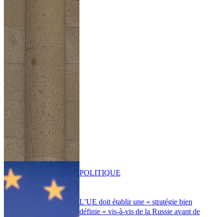
POLITIQUE
L’UE doit établir une « stratégie bien
définie » vis-à-vis de la Russie avant de