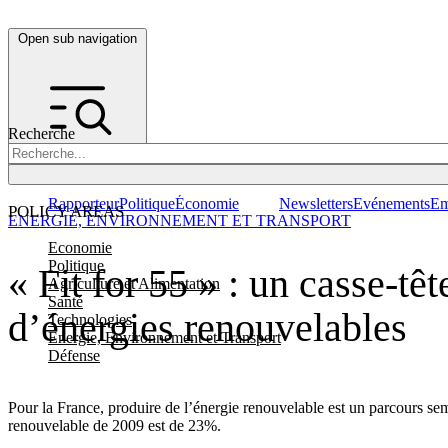
Open sub navigation
Recherche
Rapporteur
Politique
Économie
Newsletters
Evénements
Em
POLICY AREAS
ENERGIE, ENVIRONNEMENT ET TRANSPORT
Economie
Politique
« Fit for 55 » : un casse-tê
Agriculture et Alimentation
Santé
d’énergies renouvelables
Technologies
Energie, Environnement et Transport
Défense
Pour la France, produire de l’énergie renouvelable est un parcours se
renouvelable de 2009 est de 23%.