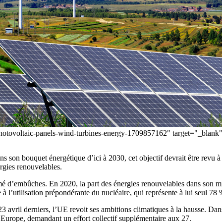
-photovoltaic-panels-wind-turbines-energy-1709857162" target="_blan
 son bouquet énergétique d’ici à 2030, cet objectif devrait être revu à la
rgies renouvelables.
mé d’embûches. En 2020, la part des énergies renouvelables dans son mix
 l’utilisation prépondérante du nucléaire, qui représente à lui seul 78 
23 avril derniers, l’UE revoit ses ambitions climatiques à la hausse. Da
 Europe, demandant un effort collectif supplémentaire aux 27.