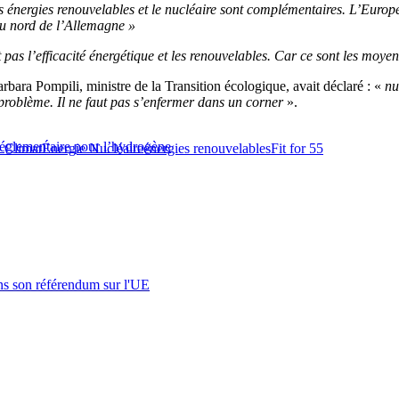
Les énergies renouvelables et le nucléaire sont complémentaires.
L’Europe 
 du nord de l’Allemagne »
 pas l’efficacité énergétique et les renouvelables. Car ce sont les moye
rbara Pompili, ministre de la Transition écologique, avait déclaré : «
nu
 problème. Il ne faut pas s’enfermer dans un corner
».
 réglementaire pour l’hydrogène
 Climat
Énergie Nucléaire
énergies renouvelables
Fit for 55
s son référendum sur l'UE