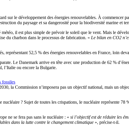
tard sur le développement des énergies renouvelables. À commencer par l
struction du paysage et sa dangerosité pour la biodiversité marine et terr
météo, il est plus simple de prévoir le soleil que le vent. Mais le dévelop
lise du charbon dans le processus de fabrication. «
Le bilan en CO2 n’est
pés, représentant 52,5 % des énergies renouvelables en France, loin devan
disparate. Le Danemark arrive en tête avec une production de 62 % d’én
 l’Italie ou encore la Bulgarie.
 fossiles
our 2030, la Commission n’imposera pas un objectif national, mais un obj
nucléaire ? Sujet de toutes les crispations, le nucléaire représente 78 
ope ne se fera pas sans le nucléaire : «
si l’objectif est de réduire les 
lables dans la lutte contre le changement climatique
», précise-t-il.