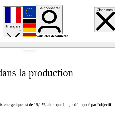
Se connecter
Close menu
English
Français
Deutsch
Vous êtes déconnecté.
Se connecter
Español
Lumières éteintes
 dans la production
énergétique est de 19,1 %, alors que l’objectif imposé par l'objectif