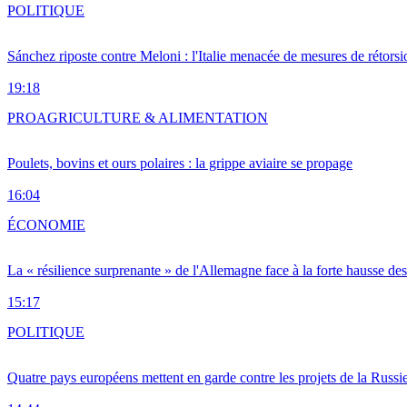
POLITIQUE
Sánchez riposte contre Meloni : l'Italie menacée de mesures de rétorsi
19:18
PRO
AGRICULTURE & ALIMENTATION
Poulets, bovins et ours polaires : la grippe aviaire se propage
16:04
ÉCONOMIE
La « résilience surprenante » de l'Allemagne face à la forte hausse de
15:17
POLITIQUE
Quatre pays européens mettent en garde contre les projets de la Russi