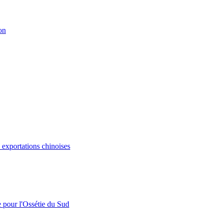
on
s exportations chinoises
e pour l'Ossétie du Sud