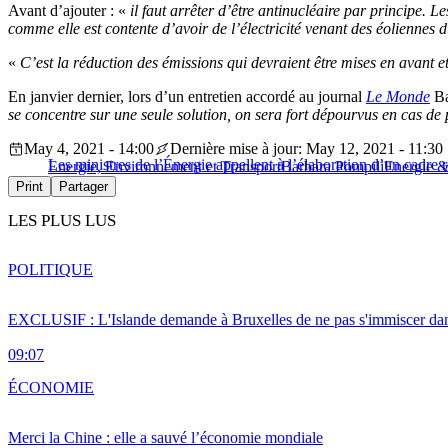
Avant d’ajouter : «
il faut arrêter d’être antinucléaire par principe. 
comme elle est contente d’avoir de l’électricité venant des éoliennes
«
C’est la réduction des émissions qui devraient être mises en avant et
En janvier dernier, lors d’un entretien accordé au journal
Le Monde
Ba
se concentre sur une seule solution, on sera fort dépourvus en cas de
May 4, 2021 - 14:00
Dernière mise à jour: May 12, 2021 - 11:30
Les ministres de l’Énergie appellent à l’élaboration d’un cadre
Energie, Environnement et Transport
Barbara Pompili
Energie &
Print
Partager
LES PLUS LUS
POLITIQUE
EXCLUSIF : L'Islande demande à Bruxelles de ne pas s'immiscer dan
09:07
ÉCONOMIE
Merci la Chine : elle a sauvé l’économie mondiale