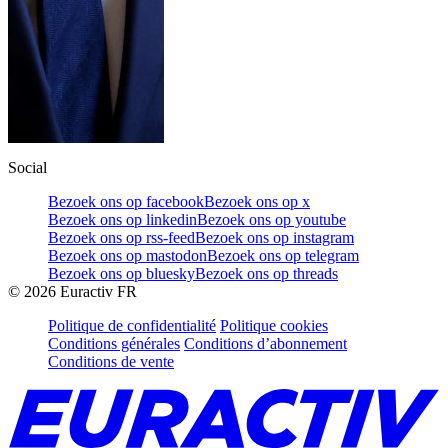
Social
Bezoek ons op facebook
Bezoek ons op x
Bezoek ons op linkedin
Bezoek ons op youtube
Bezoek ons op rss-feed
Bezoek ons op instagram
Bezoek ons op mastodon
Bezoek ons op telegram
Bezoek ons op bluesky
Bezoek ons op threads
©
2026
Euractiv FR
Politique de confidentialité
Politique cookies
Conditions générales
Conditions d’abonnement
Conditions de vente