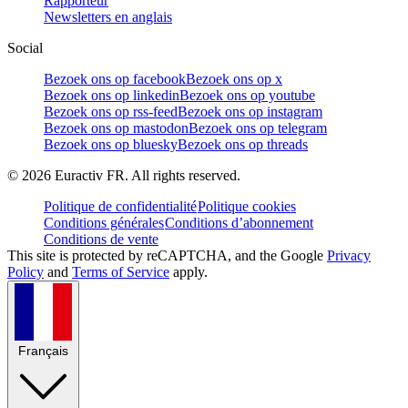
Rapporteur
Newsletters en anglais
Social
Bezoek ons op facebook
Bezoek ons op x
Bezoek ons op linkedin
Bezoek ons op youtube
Bezoek ons op rss-feed
Bezoek ons op instagram
Bezoek ons op mastodon
Bezoek ons op telegram
Bezoek ons op bluesky
Bezoek ons op threads
©
2026
Euractiv FR. All rights reserved.
Politique de confidentialité
Politique cookies
Conditions générales
Conditions d’abonnement
Conditions de vente
This site is protected by reCAPTCHA, and the Google
Privacy
Policy
and
Terms of Service
apply.
Français