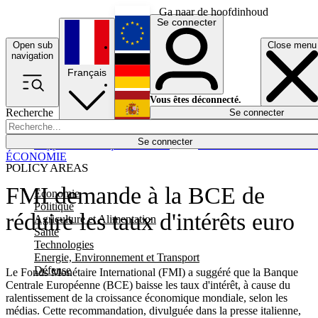
Ga naar de hoofdinhoud
Se connecter
Open sub
Close menu
English
navigation
Français
Deutsch
Vous êtes déconnecté.
Recherche
Se connecter
Español
Lumières éteintes
Se connecter
Rapporteur
Politique
Économie
Newsletters
Evénements
Em
ÉCONOMIE
POLICY AREAS
FMI demande à la BCE de
Economie
Politique
réduire les taux d'intérêts euro
Agriculture et Alimentation
Santé
Technologies
Energie, Environnement et Transport
Défense
Le Fonds Monétaire International (FMI) a suggéré que la Banque
Centrale Européenne (BCE) baisse les taux d'intérêt, à cause du
ralentissement de la croissance économique mondiale, selon les
médias. Cette recommandation, divulguée dans la presse italienne,