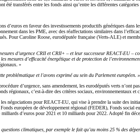
t été transférés entre les fonds ainsi qu’entre les différentes catégories
ns d’euros en faveur des investissements productifs génériques dans les
nement dans les PME, avec des réaffectations similaires dans l’efficacit
loués. Pour Caroline Roose, eurodéputée française (Verts-ALE) et mem
 mesures d’urgence CRII et CRII+ – et leur successeur REACT-EU – conduis
les mesures d’efficacité énergétique et de protection de l’environnement
é
gionaux. »
ette problématique et l’avons exprimé au sein du Parlement européen. »
une procédure d’urgence, sans amendement, les eurodéputés verts n’ont pa
nds régionaux, c’est-à-dire des critères sociaux, environnementaux et c
les négociations pour REACT-EU, qui vise à prendre la suite des initia
UE – Fonds européen de développement régional (FEDER), Fonds social
,5 milliards d’euros pour 2021 et 10 milliards pour 2022. Adopté fin déc
uestions climatiques, par exemple le fait qu’au moins 25 % des dépense