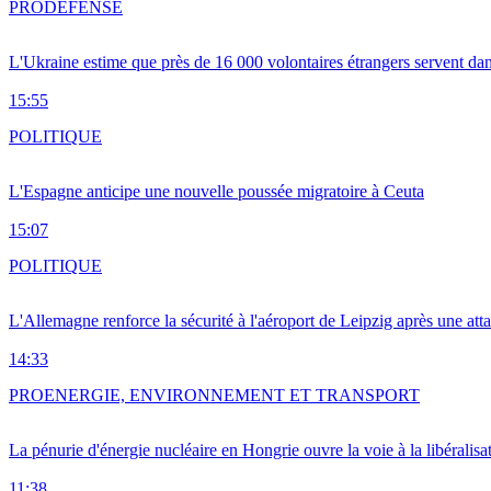
PRO
DÉFENSE
L'Ukraine estime que près de 16 000 volontaires étrangers servent da
15:55
POLITIQUE
L'Espagne anticipe une nouvelle poussée migratoire à Ceuta
15:07
POLITIQUE
L'Allemagne renforce la sécurité à l'aéroport de Leipzig après une at
14:33
PRO
ENERGIE, ENVIRONNEMENT ET TRANSPORT
La pénurie d'énergie nucléaire en Hongrie ouvre la voie à la libéralis
11:38