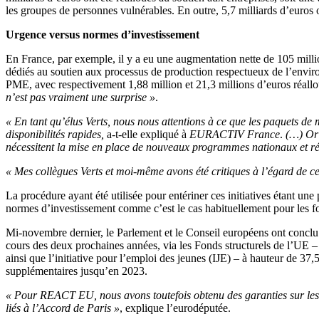
les groupes de personnes vulnérables. En outre, 5,7 milliards d’euros on
Urgence versus normes d’investissement
En France, par exemple, il y a eu une augmentation nette de 105 millio
dédiés au soutien aux processus de production respectueux de l’environ
PME, avec respectivement 1,88 million et 21,3 millions d’euros réal
n’est pas vraiment une surprise »
.
« En tant qu’élus Verts, nous nous attentions à ce que les paquets de
disponibilités rapides,
a-t-elle expliqué à
EURACTIV France
.
(…) Or 
nécessitent la mise en place de nouveaux programmes nationaux et r
« Mes collègues Verts et moi-même avons été critiques à l’égard de c
La procédure ayant été utilisée pour entériner ces initiatives étant 
normes d’investissement comme c’est le cas habituellement pour les fo
Mi-novembre dernier, le Parlement et le Conseil européens ont conclu 
cours des deux prochaines années, via les Fonds structurels de l’
ainsi que l’initiative pour l’emploi des jeunes (IJE) – à hauteur de 37
supplémentaires jusqu’en 2023.
« Pour REACT EU, nous avons toutefois obtenu des garanties sur les q
liés à l’Accord de Paris »
, explique l’eurodéputée.