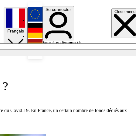
Se connecter
Close menu
English
Français
Deutsch
Vous êtes déconnecté.
Se connecter
Español
Lumières éteintes
 ?
aire du Covid-19. En France, un certain nombre de fonds dédiés aux