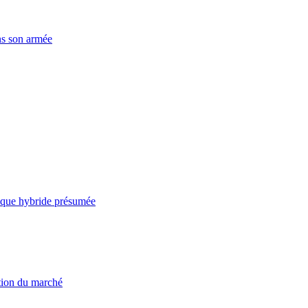
ns son armée
taque hybride présumée
ation du marché