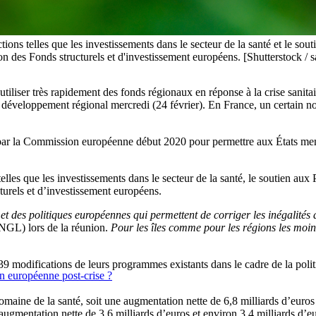
ions telles que les investissements dans le secteur de la santé et le so
ion des Fonds structurels et d'investissement européens. [Shutterstock / 
iliser très rapidement des fonds régionaux en réponse à la crise sanita
 développement régional mercredi (24 février). En France, un certain no
 par la Commission européenne début 2020 pour permettre aux États mem
elles que les investissements dans le secteur de la santé, le soutien au
cturels et d’investissement européens.
t des politiques européennes qui permettent de corriger les inégalités 
GL) lors de la réunion.
Pour les îles comme pour les régions les moin
ifications de leurs programmes existants dans le cadre de la politique 
on européenne post-crise ?
 domaine de la santé, soit une augmentation nette de 6,8 milliards d’euros
 augmentation nette de 3,6 milliards d’euros et environ 3,4 milliards d’eu