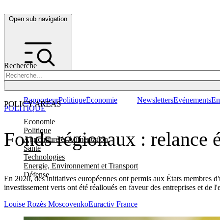
Open sub navigation
Recherche
Rapporteur
Politique
Économie
Newsletters
Evénements
Em
POLICY AREAS
POLITIQUE
Economie
Politique
Fonds régionaux : relance 
Agriculture et Alimentation
Santé
Technologies
Energie, Environnement et Transport
Défense
En 2020, des initiatives européennes ont permis aux États membres d'u
investissement verts ont été réalloués en faveur des entreprises et de l'
Louise Rozès Moscovenko
Euractiv France