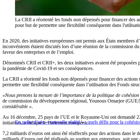
La CRII a réorienté les fonds non dépensés pour financer des act
pour but de permettre une flexibilité conséquente dans l'utilisat
En 2020, des initiatives européennes ont permis aux États membres d’ut
inconvénients étaient discutés lors d’une réunion de la commission du
faveur des entreprises et de l’emploi.
Dénommés CRII et CRII+, les deux initiatives avaient été proposées
la pandémie de Covid-19 et ses conséquences.
La CRII a réorienté les fonds non dépensés pour financer des actions t
permettre une flexibilité conséquente dans l’utilisation des Fonds stru
«Nous prenons la mesure de l’importance de la politique de cohésion e
de commission du développement régional, Younous Omarjee (GUE/N
considérable »
.
Au 16 décembre, 25 pays de l’UE et le Royaume-Uni ont demandé 239 mod
En quête d’une « nouvelle réalité » : quels défis pour la cohési
initiatives, a indiqué le Parlement européen.
7,2 milliards d’euros ont ainsi été réaffectés pour des actions dans le
milliards d’euros ont été réalloués au soutien aux entreprises, soit une