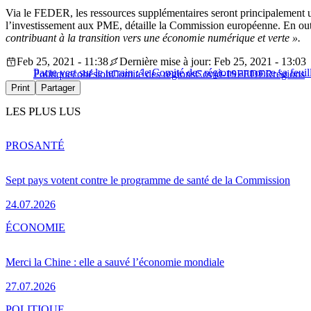
Via le FEDER, les ressources supplémentaires seront principalement uti
l’investissement aux PME, détaille la Commission européenne. En ou
contribuant à la transition vers une économie numérique et verte ».
Feb 25, 2021 - 11:38
Dernière mise à jour: Feb 25, 2021 - 13:03
Pacte vert sur le terrain : le Comité des régions annonce sa feui
Politique
cohésion
Comité des regions
Covid-19
FEDER
régions
Print
Partager
LES PLUS LUS
PRO
SANTÉ
Sept pays votent contre le programme de santé de la Commission
24.07.2026
ÉCONOMIE
Merci la Chine : elle a sauvé l’économie mondiale
27.07.2026
POLITIQUE