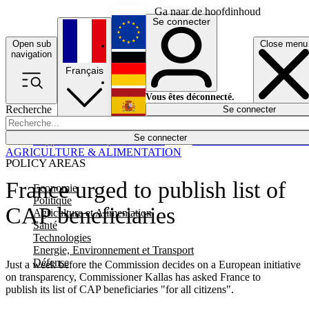
Ga naar de hoofdinhoud
Se connecter
Open sub
Close menu
English
navigation
Français
Deutsch
Vous êtes déconnecté.
Recherche
Se connecter
Español
Lumières éteintes
Se connecter
Rapporteur
Politique
Économie
Newsletters
Evénements
Em
AGRICULTURE & ALIMENTATION
POLICY AREAS
France urged to publish list of
Economie
Politique
CAP beneficiaries
Agriculture et Alimentation
Santé
Technologies
Energie, Environnement et Transport
Défense
Just a week before the Commission decides on a European initiative
on transparency, Commissioner Kallas has asked France to
publish its list of CAP beneficiaries "for all citizens".