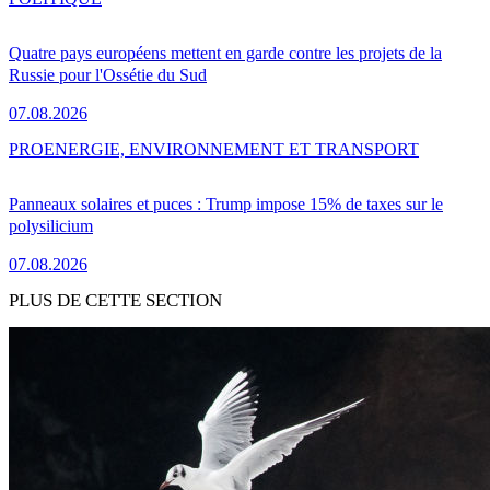
Quatre pays européens mettent en garde contre les projets de la
Russie pour l'Ossétie du Sud
07.08.2026
PRO
ENERGIE, ENVIRONNEMENT ET TRANSPORT
Panneaux solaires et puces : Trump impose 15% de taxes sur le
polysilicium
07.08.2026
PLUS DE CETTE SECTION