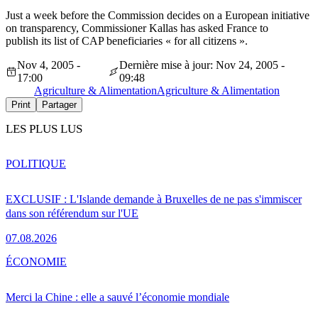
Just a week before the Commission decides on a European initiative
on transparency, Commissioner Kallas has asked France to
publish its list of CAP beneficiaries « for all citizens ».
Nov 4, 2005 -
Dernière mise à jour: Nov 24, 2005 -
17:00
09:48
Agriculture & Alimentation
Agriculture & Alimentation
Print
Partager
LES PLUS LUS
POLITIQUE
EXCLUSIF : L'Islande demande à Bruxelles de ne pas s'immiscer
dans son référendum sur l'UE
07.08.2026
ÉCONOMIE
Merci la Chine : elle a sauvé l’économie mondiale