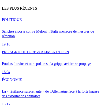
LES PLUS RÉCENTS
POLITIQUE
Sánchez riposte contre Meloni : l'Italie menacée de mesures de
rétorsion
19:18
PRO
AGRICULTURE & ALIMENTATION
Poulets, bovins et ours polaires : la grippe aviaire se propage
16:04
ÉCONOMIE
La « résilience surprenante » de l'Allemagne face à la forte hausse
des exportations chinoises
15:17