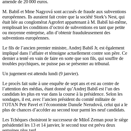
amende de 20 000 euros.
M. Babiš et Mme Nagyová sont accusés de fraude aux subventions
européennes. Ils auraient fait croire que la société Stork’s Nest, qui
était liée au conglomérat Agrofert appartenant à M. Babiš lui-même,
remplissait les conditions d’octroi de subventions en tant que petite
ou moyenne entreprise, afin d’obtenir frauduleusement des
subventions européennes.
Le fils de l’ancien premier ministre, Andrej Babiš Jr, est également
impliqué dans l’affaire et témoigne actuellement contre son père. Ce
dernier a tenté en vain de faire en sorte que son fils, qui souffre de
troubles psychiques, ne puisse pas se présenter au tribunal.
Un jugement est attendu lundi (9 janvier).
Le procès fait suite à une enquête de sept ans et est au centre de
l’attention des médias, étant donné qu’Andrej Babiš est l’un des
candidats les plus en vue dans la course à la présidence. Selon les
sondages, il est, avec l’ancien président du comité militaire de
l’OTAN Petr Pavel et l’économiste Danuše Nerudová, celui qui a le
plus de chances d’accéder au second tour parmi les neuf candidats.
Les Tchèques choisiront le successeur de Miloš Zeman pour le siège
présidentiel les 13 et 14 janvier, le second tour est prévu deux
semaines plus tard.