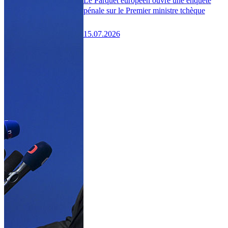
Le Parquet européen ouvre une enquête
pénale sur le Premier ministre tchèque
15.07.2026