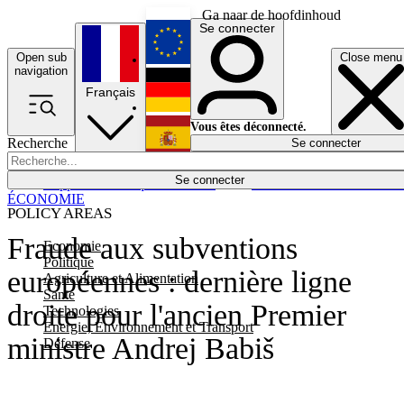
Ga naar de hoofdinhoud
Se connecter
Open sub
Close menu
English
navigation
Français
Deutsch
Vous êtes déconnecté.
Recherche
Se connecter
Español
Lumières éteintes
Se connecter
Rapporteur
Politique
Économie
Newsletters
Evénements
Em
ÉCONOMIE
POLICY AREAS
Fraude aux subventions
Economie
Politique
européennes : dernière ligne
Agriculture et Alimentation
Santé
droite pour l'ancien Premier
Technologies
Energie, Environnement et Transport
ministre Andrej Babiš
Défense