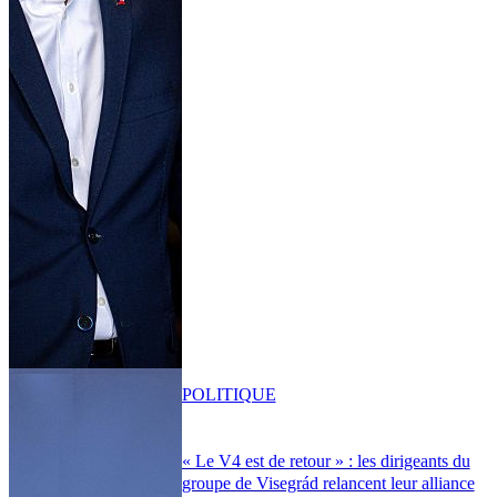
POLITIQUE
« Le V4 est de retour » : les dirigeants du
groupe de Visegrád relancent leur alliance