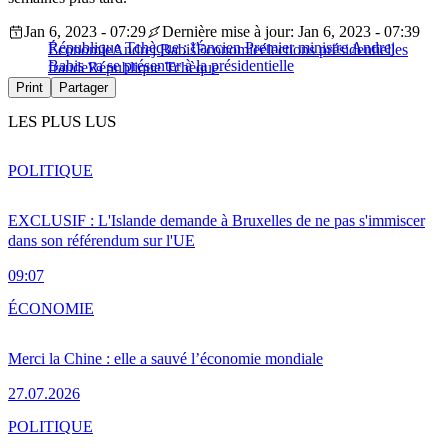
Jan 6, 2023 - 07:29
Dernière mise à jour: Jan 6, 2023 - 07:39
République Tchèque : l’ancien Premier ministre Andrej
Économie
Andrej Babiš
Économie
élections présidentielles
Babis va se présenter à la présidentielle
fraude
République Tchèque
Print
Partager
LES PLUS LUS
POLITIQUE
EXCLUSIF : L'Islande demande à Bruxelles de ne pas s'immiscer
dans son référendum sur l'UE
09:07
ÉCONOMIE
Merci la Chine : elle a sauvé l’économie mondiale
27.07.2026
POLITIQUE