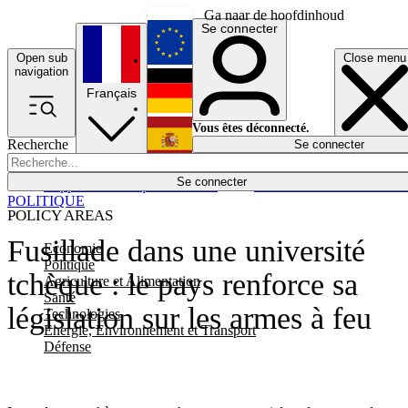
Ga naar de hoofdinhoud
Se connecter
Open sub
Close menu
English
navigation
Français
Deutsch
Vous êtes déconnecté.
Recherche
Se connecter
Español
Lumières éteintes
Se connecter
Rapporteur
Politique
Économie
Newsletters
Evénements
Em
POLITIQUE
POLICY AREAS
Fusillade dans une université
Economie
Politique
tchèque : le pays renforce sa
Agriculture et Alimentation
Santé
législation sur les armes à feu
Technologies
Energie, Environnement et Transport
Défense