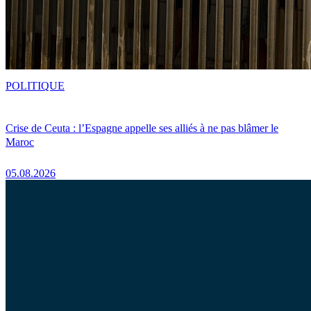
POLITIQUE
Crise de Ceuta : l’Espagne appelle ses alliés à ne pas blâmer le
Maroc
05.08.2026