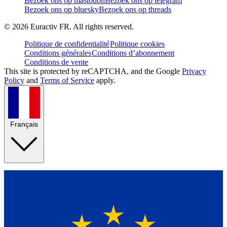
Bezoek ons op mastodon
Bezoek ons op telegram
Bezoek ons op bluesky
Bezoek ons op threads
©
2026
Euractiv FR. All rights reserved.
Politique de confidentialité
Politique cookies
Conditions générales
Conditions d’abonnement
Conditions de vente
This site is protected by reCAPTCHA, and the Google
Privacy
Policy
and
Terms of Service
apply.
Français