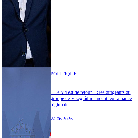
POLITIQUE
« Le V4 est de retour » : les dirigeants du
groupe de Visegrád relancent leur alliance
régionale
24.06.2026