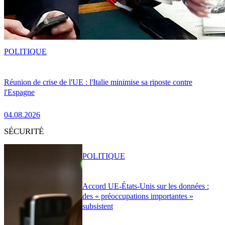
POLITIQUE
Réunion de crise de l'UE : l'Italie minimise sa riposte contre
l'Espagne
04.08.2026
SÉCURITÉ
POLITIQUE
Accord UE-États-Unis sur les données :
des « préoccupations importantes »
subsistent