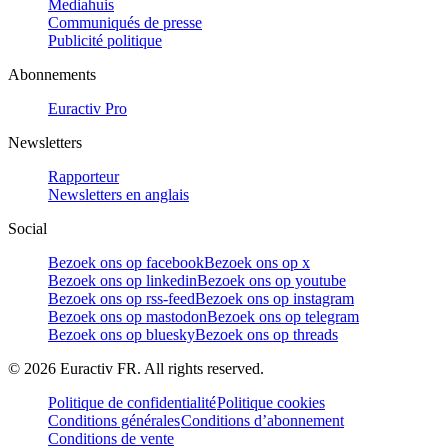
Mediahuis
Communiqués de presse
Publicité politique
Abonnements
Euractiv Pro
Newsletters
Rapporteur
Newsletters en anglais
Social
Bezoek ons op facebook
Bezoek ons op x
Bezoek ons op linkedin
Bezoek ons op youtube
Bezoek ons op rss-feed
Bezoek ons op instagram
Bezoek ons op mastodon
Bezoek ons op telegram
Bezoek ons op bluesky
Bezoek ons op threads
©
2026
Euractiv FR. All rights reserved.
Politique de confidentialité
Politique cookies
Conditions générales
Conditions d’abonnement
Conditions de vente