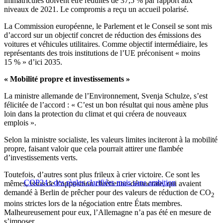
immatriculés doivent être réduites de 37,5 % par rapport aux
niveaux de 2021. Le compromis a reçu un accueil polarisé.
La Commission européenne, le Parlement et le Conseil se sont mis
d’accord sur un objectif concret de réduction des émissions des
voitures et véhicules utilitaires. Comme objectif intermédiaire, les
représentants des trois institutions de l’UE préconisent « moins
15 % » d’ici 2035.
« Mobilité propre et investissements »
La ministre allemande de l’Environnement, Svenja Schulze, s’est
félicitée de l’accord : « C’est un bon résultat qui nous amène plus
loin dans la protection du climat et qui créera de nouveaux
emplois ».
Selon la ministre socialiste, les valeurs limites inciteront à la mobilité
propre, faisant valoir que cela pourrait attirer une flambée
d’investissements verts.
Toutefois, d’autres sont plus frileux à crier victoire. Ce sont les
COP24 : des règles clarifiées mais sans ambition
mêmes, issus de l’opposition chrétienne-démocrate, qui avaient
demandé à Berlin de prêcher pour des valeurs de réduction de CO
2
moins strictes lors de la négociation entre États membres.
Malheureusement pour eux, l’Allemagne n’a pas été en mesure de
s’imposer.