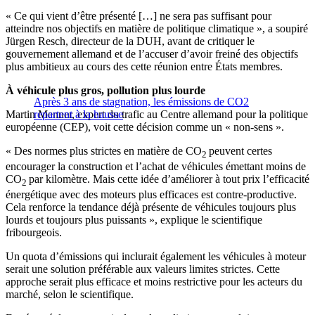
« Ce qui vient d’être présenté […] ne sera pas suffisant pour
atteindre nos objectifs en matière de politique climatique », a soupiré
Jürgen Resch, directeur de la DUH, avant de critiquer le
gouvernement allemand et de l’accuser d’avoir freiné des objectifs
plus ambitieux au cours des cette réunion entre États membres.
À véhicule plus gros, pollution plus lourde
Après 3 ans de stagnation, les émissions de CO2
Martin Menner, expert du trafic au Centre allemand pour la politique
repartent à la hausse
européenne (CEP), voit cette décision comme un « non-sens ».
« Des normes plus strictes en matière de CO
peuvent certes
2
encourager la construction et l’achat de véhicules émettant moins de
CO
par kilomètre. Mais cette idée d’améliorer à tout prix l’efficacité
2
énergétique avec des moteurs plus efficaces est contre-productive.
Cela renforce la tendance déjà présente de véhicules toujours plus
lourds et toujours plus puissants », explique le scientifique
fribourgeois.
Un quota d’émissions qui inclurait également les véhicules à moteur
serait une solution préférable aux valeurs limites strictes. Cette
approche serait plus efficace et moins restrictive pour les acteurs du
marché, selon le scientifique.