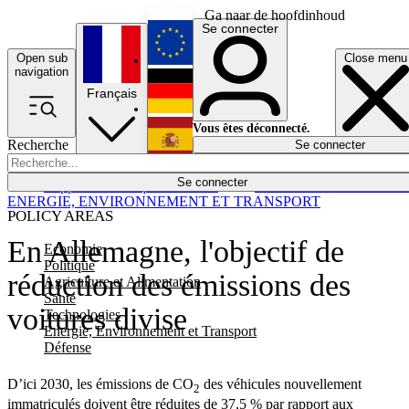
Ga naar de hoofdinhoud
Se connecter
Open sub
Close menu
English
navigation
Français
Deutsch
Vous êtes déconnecté.
Recherche
Se connecter
Español
Lumières éteintes
Se connecter
Rapporteur
Politique
Économie
Newsletters
Evénements
Em
ENERGIE, ENVIRONNEMENT ET TRANSPORT
POLICY AREAS
En Allemagne, l'objectif de
Economie
Politique
réduction des émissions des
Agriculture et Alimentation
Santé
voitures divise
Technologies
Energie, Environnement et Transport
Défense
D’ici 2030, les émissions de CO
des véhicules nouvellement
2
immatriculés doivent être réduites de 37,5 % par rapport aux