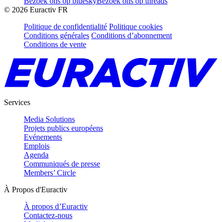
Bezoek ons op bluesky
Bezoek ons op threads
©
2026
Euractiv FR
Politique de confidentialité
Politique cookies
Conditions générales
Conditions d’abonnement
Conditions de vente
Services
Media Solutions
Projets publics européens
Evénements
Emplois
Agenda
Communiqués de presse
Members’ Circle
À Propos d'Euractiv
À propos d’Euractiv
Contactez-nous