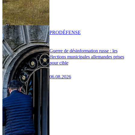
PRO
DÉFENSE
Guerre de désinformation russe : les
élections municipales allemandes prises
pour cible
06.08.2026