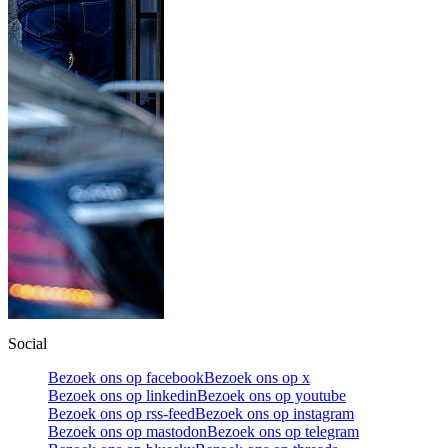
Social
Bezoek ons op facebook
Bezoek ons op x
Bezoek ons op linkedin
Bezoek ons op youtube
Bezoek ons op rss-feed
Bezoek ons op instagram
Bezoek ons op mastodon
Bezoek ons op telegram