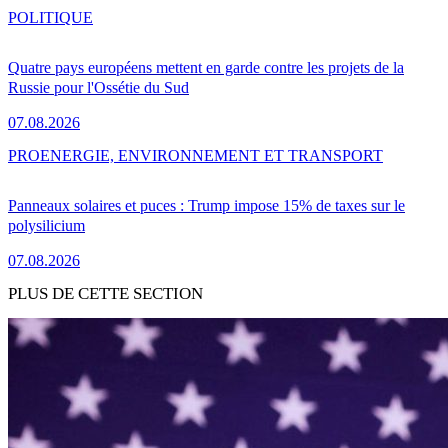
POLITIQUE
Quatre pays européens mettent en garde contre les projets de la
Russie pour l'Ossétie du Sud
07.08.2026
PRO
ENERGIE, ENVIRONNEMENT ET TRANSPORT
Panneaux solaires et puces : Trump impose 15% de taxes sur le
polysilicium
07.08.2026
PLUS DE CETTE SECTION