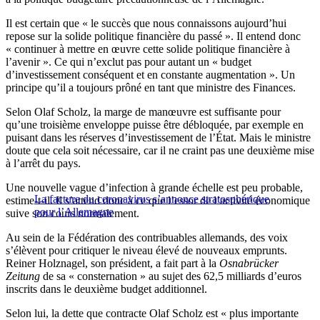
Il est certain que « le succès que nous connaissons aujourd’hui
repose sur la solide politique financière du passé ». Il entend donc
« continuer à mettre en œuvre cette solide politique financière à
l’avenir ». Ce qui n’exclut pas pour autant un « budget
d’investissement conséquent et en constante augmentation ». Un
principe qu’il a toujours prôné en tant que ministre des Finances.
Selon Olaf Scholz, la marge de manœuvre est suffisante pour
qu’une troisième enveloppe puisse être débloquée, par exemple en
puisant dans les réserves d’investissement de l’État. Mais le ministre
doute que cela soit nécessaire, car il ne craint pas une deuxième mise
à l’arrêt du pays.
Une nouvelle vague d’infection à grande échelle est peu probable,
La facture du coronavirus s’annonce stratosphérique
estime-t-il. Il s’attend donc à ce que l’essor de l’activité économique
pour l’Allemagne
suive son cours normalement.
Au sein de la Fédération des contribuables allemands, des voix
s’élèvent pour critiquer le niveau élevé de nouveaux emprunts.
Reiner Holznagel, son président, a fait part à la
Osnabrücker
Zeitung
de sa « consternation » au sujet des 62,5 milliards d’euros
inscrits dans le deuxième budget additionnel.
Selon lui, la dette que contracte Olaf Scholz est « plus importante