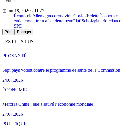
lucratif.
Jun 18, 2020 - 11:27
Économie
Allemagne
coronavirus
Covid-19
dette
Économie
endettement
frein à l'endettement
Olaf Scholz
plan de relance
SPD
Print
Partager
LES PLUS LUS
PRO
SANTÉ
Sept pays votent contre le programme de santé de la Commission
24.07.2026
ÉCONOMIE
Merci la Chine : elle a sauvé l’économie mondiale
27.07.2026
POLITIQUE