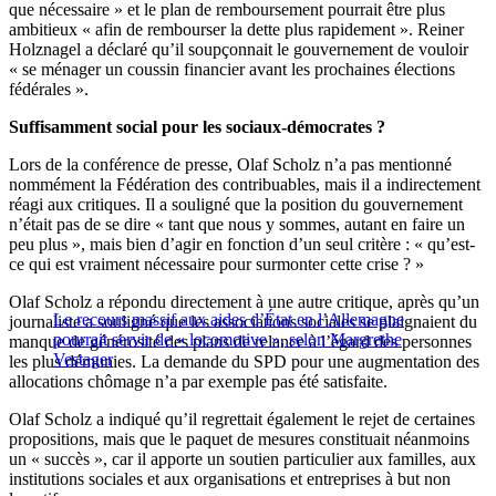
que nécessaire » et le plan de remboursement pourrait être plus
ambitieux « afin de rembourser la dette plus rapidement ». Reiner
Holznagel a déclaré qu’il soupçonnait le gouvernement de vouloir
« se ménager un coussin financier avant les prochaines élections
fédérales ».
Suffisamment social pour les sociaux-démocrates ?
Lors de la conférence de presse, Olaf Scholz n’a pas mentionné
nommément la Fédération des contribuables, mais il a indirectement
réagi aux critiques. Il a souligné que la position du gouvernement
n’était pas de se dire « tant que nous y sommes, autant en faire un
peu plus », mais bien d’agir en fonction d’un seul critère : « qu’est-
ce qui est vraiment nécessaire pour surmonter cette crise ? »
Olaf Scholz a répondu directement à une autre critique, après qu’un
Le recours massif aux aides d’État en l’Allemagne
journaliste a souligné que les associations sociales se plaignaient du
pourrait servir de « locomotive », selon Margrethe
manque de générosité des plans de relance à l’égard des personnes
Vestager
les plus démunies. La demande du SPD pour une augmentation des
allocations chômage n’a par exemple pas été satisfaite.
Olaf Scholz a indiqué qu’il regrettait également le rejet de certaines
propositions, mais que le paquet de mesures constituait néanmoins
un « succès », car il apporte un soutien particulier aux familles, aux
institutions sociales et aux organisations et entreprises à but non