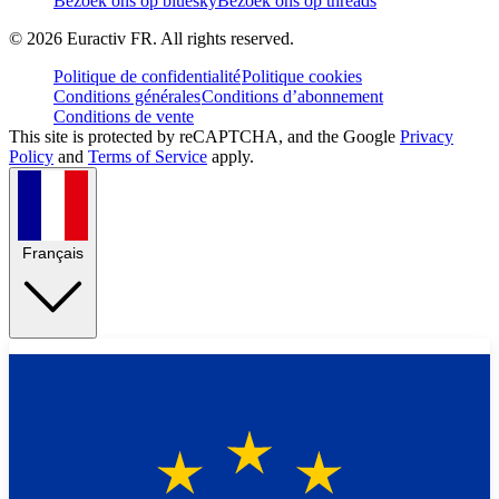
Bezoek ons op bluesky
Bezoek ons op threads
©
2026
Euractiv FR. All rights reserved.
Politique de confidentialité
Politique cookies
Conditions générales
Conditions d’abonnement
Conditions de vente
This site is protected by reCAPTCHA, and the Google
Privacy
Policy
and
Terms of Service
apply.
Français