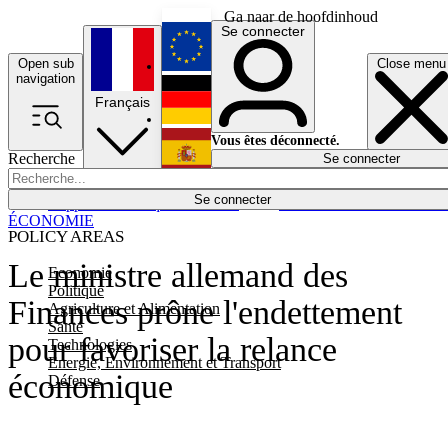
Ga naar de hoofdinhoud
Se connecter
Open sub
Close menu
English
navigation
Français
Deutsch
Vous êtes déconnecté.
Recherche
Se connecter
Español
Lumières éteintes
Se connecter
Rapporteur
Politique
Économie
Newsletters
Evénements
Em
ÉCONOMIE
POLICY AREAS
Le ministre allemand des
Economie
Politique
Finances prône l'endettement
Agriculture et Alimentation
Santé
pour favoriser la relance
Technologies
Energie, Environnement et Transport
économique
Défense