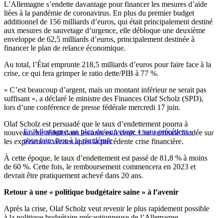
L’Allemagne s’endette davantage pour financer les mesures d’aide
liées à la pandémie de coronavirus. En plus du premier budget
additionnel de 156 milliards d’euros, qui était principalement destiné
aux mesures de sauvetage d’urgence, elle débloque une deuxième
enveloppe de 62,5 milliards d’euros, principalement destinée à
financer le plan de relance économique.
Au total, l’État emprunte 218,5 milliards d’euros pour faire face à la
crise, ce qui fera grimper le ratio dette/PIB à 77 %.
« C’est beaucoup d’argent, mais un montant inférieur ne serait pas
suffisant », a déclaré le ministre des Finances Olaf Scholz (SPD),
lors d’une conférence de presse fédérale mercredi 17 juin.
Olaf Scholz est persuadé que le taux d’endettement pourra à
En Allemagne, un plan de sauvetage « sans précédent »
nouveau être réduit dans les années à venir. Une certitude fondée sur
pour faire face à la pandémie
les expériences vécues après la précédente crise financière.
À cette époque, le taux d’endettement est passé de 81,8 % à moins
de 60 %. Cette fois, le remboursement commencera en 2023 et
devrait être pratiquement achevé dans 20 ans.
Retour à une « politique budgétaire saine » à l’avenir
Après la crise, Olaf Scholz veut revenir le plus rapidement possible
à la politique budgétaire précautionneuse de l’Allemagne.