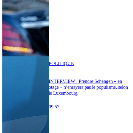
POLITIQUE
INTERVIEW : Prendre Schengen « en
otage » n’enrayera pas le populisme, selon
le Luxembourg
09:57