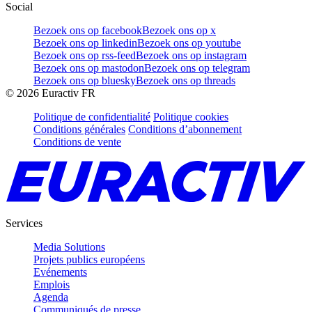
Social
Bezoek ons op facebook
Bezoek ons op x
Bezoek ons op linkedin
Bezoek ons op youtube
Bezoek ons op rss-feed
Bezoek ons op instagram
Bezoek ons op mastodon
Bezoek ons op telegram
Bezoek ons op bluesky
Bezoek ons op threads
©
2026
Euractiv FR
Politique de confidentialité
Politique cookies
Conditions générales
Conditions d’abonnement
Conditions de vente
Services
Media Solutions
Projets publics européens
Evénements
Emplois
Agenda
Communiqués de presse